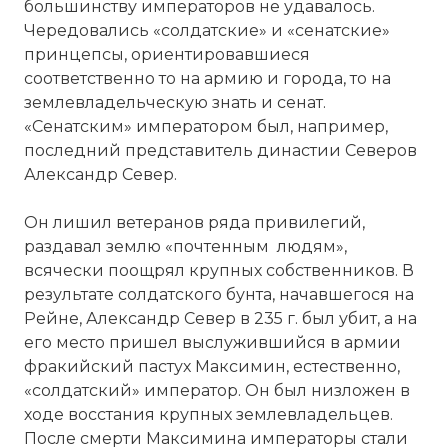
большинству императоров не удавалось.
Чередовались «солдатские» и «сенатские»
принцепсы, ориентировавшиеся
соответственно то на армию и города, то на
землевладельческую знать и сенат.
«Сенатским» императором был, например,
последний представитель династии Северов
Александр Север.
Он лишил ветеранов ряда привилегий,
раздавал землю «почтенным людям»,
всячески поощрял крупных собственников. В
результате солдатского бунта, начавшегося на
Рейне, Александр Север в 235 г. был убит, а на
его место пришел выслужившийся в армии
фракийский пастух Максимин, естественно,
«солдатский» император. Он был низложен в
ходе восстания крупных землевладельцев.
После смерти Максимина императоры стали