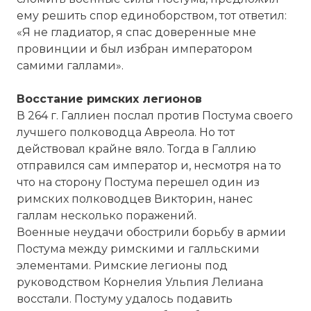
ему решить спор единоборством, тот ответил:
«Я не гладиатор, я спас доверенные мне
провинции и был избран императором
самими галлами».
Восстание римских легионов
В 264 г. Галлиен послал против Постума своего
лучшего полководца Авреола. Но тот
действовал крайне вяло. Тогда в Галлию
отправился сам император и, несмотря на то
☓
что на сторону Постума перешел один из
римских полководцев Викторин, нанес
галлам несколько поражений.
Военные неудачи обострили борьбу в армии
Постума между римскими и галльскими
элементами. Римские легионы под
руководством Корнелия Ульпия Лелиана
восстали. Постуму удалось подавить