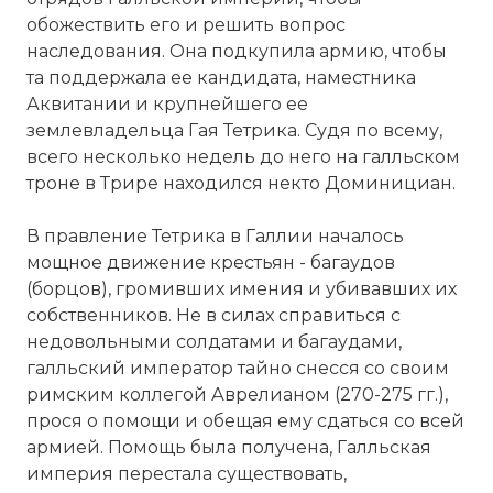
обожествить его и решить вопрос
наследования. Она подкупила армию, чтобы
та поддержала ее кандидата, наместника
Аквитании и крупнейшего ее
землевладельца Гая Тетрика. Судя по всему,
всего несколько недель до него на галльском
троне в Трире находился некто Доминициан.
В правление Тетрика в Галлии началось
мощное движение крестьян - багаудов
(борцов), громивших имения и убивавших их
собственников. Не в силах справиться с
недовольными солдатами и багаудами,
галльский император тайно снесся со своим
римским коллегой Аврелианом (270-275 гг.),
прося о помощи и обещая ему сдаться со всей
армией. Помощь была получена, Галльская
империя перестала существовать,