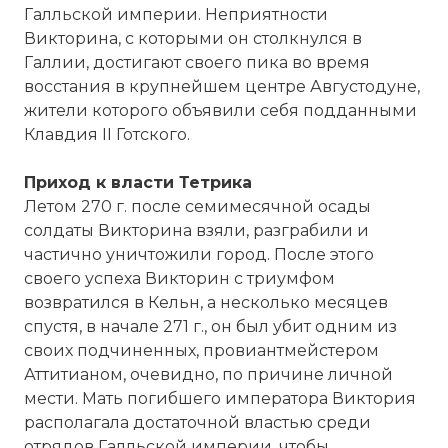
Галльской империи. Неприятности
Викторина, с которыми он столкнулся в
Галлии, достигают своего пика во время
восстания в крупнейшем центре Августодуне,
жители которого объявили себя подданными
Клавдия II Готского.
Приход к власти Тетрика
Летом 270 г. после семимесячной осады
солдаты Викторина взяли, разграбили и
частично уничтожили город. После этого
своего успеха Викторин с триумфом
возвратился в Кельн, а несколько месяцев
спустя, в начале 271 г., он был убит одним из
своих подчиненных, провиантмейстером
Аттитианом, очевидно, по причине личной
мести. Мать погибшего императора Виктория
располагала достаточной властью среди
отрядов Галльской империи, чтобы