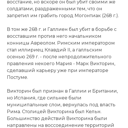
восстание, но вскоре он был убит своими же
Галльская империя — сепаратистское
солдатами, раздраженными тем, что он
образование, возникшее на территории
запретил им грабить город Могонтиак (268 г.).
римской Галлии во время кризиса III
века.
В том же 268 г. и Галлиен был убит в борьбе с
Фото статьи:
восставшим против него начальником
Вернуться в статью:
Галльская империя
конницы Авреолом. Римским императором
стал иллириец Клавдий II, а галльским
осенью 269 г. - после непродолжительного
правления некоего Мария - Марк Викторин,
сделавший карьеру уже при императоре
Постуме.
Викторин был признан в Галлии и Британии,
но Испания, где сильнее были
муниципальные слои, вернулась под власть
Рима. Столицей Викторина был Кельн.
Большинство действий Викторина были
направлены на воссоединение территорий