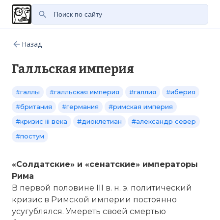
Назад
Галльская империя
#галлы
#галльская империя
#галлия
#иберия
#британия
#германия
#римская империя
#кризис iii века
#диоклетиан
#александр север
#постум
«Солдатские» и «сенатские» императоры
Рима
В первой половине III в. н. э. политический
кризис в Римской империи постоянно
усугублялся. Умереть своей смертью