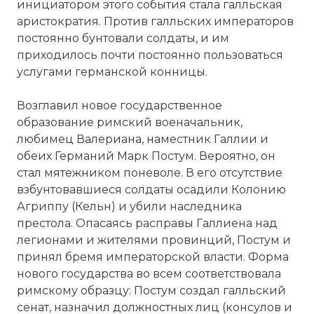
инициатором этого события стала галльская
аристократия. Против галльских императоров
постоянно бунтовали солдаты, и им
приходилось почти постоянно пользоваться
услугами германской конницы.
Возглавил новое государственное
образование римский военачальник,
любимец Валериана, наместник Галлии и
обеих Германий Марк Постум. Вероятно, он
стал мятежником поневоле. В его отсутствие
взбунтовавшиеся солдаты осадили Колонию
Агриппу (Кельн) и убили наследника
престола. Опасаясь расправы Галлиена над
легионами и жителями провинций, Постум и
принял бремя императорской власти. Форма
нового государства во всем соответствовала
римскому образцу: Постум создал галльский
сенат, назначил должностных лиц (консулов и