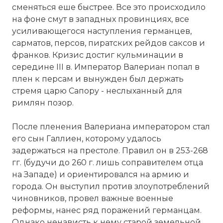
сменяться еше быстрее. Все это происходило
на фоне смут в западных провинциях, все
усиливающегося наступления германцев,
сарматов, персов, пиратских рейдов саксов и
франков. Кризис достиг кульминации в
середине III в. Император Валериан попал в
плен к персам и вынужден был держать
стремя царю Сапору - неслыханный для
римлян позор.
После пленения Валериана императором стал
его сын Галлиен, которому удалось
задержаться на престоле. Правил он в 253-268
гг. (будучи до 260 г. лишь соправителем отца
на Западе) и ориентировался на армию и
города. Он выступил против злоупотреблений
чиновников, провел важные военные
реформы, нанес ряд поражений германцам.
Однако ненависть к нему старой земельной