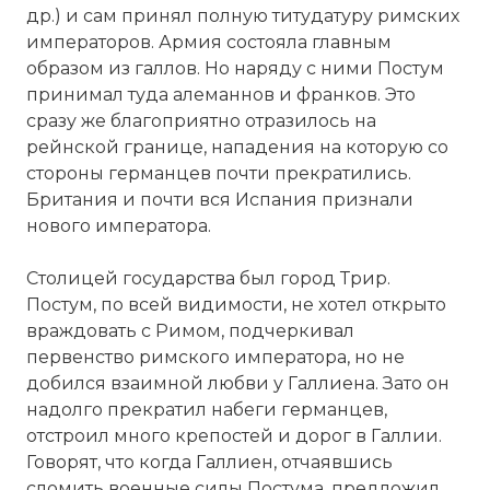
др.) и сам принял полную титудатуру римских
императоров. Армия состояла главным
образом из галлов. Но наряду с ними Постум
принимал туда алеманнов и франков. Это
сразу же благоприятно отразилось на
рейнской границе, нападения на которую со
стороны германцев почти прекратились.
Британия и почти вся Испания признали
нового императора.
Столицей государства был город Трир.
Постум, по всей видимости, не хотел открыто
враждовать с Римом, подчеркивал
первенство римского императора, но не
добился взаимной любви у Галлиена. Зато он
надолго прекратил набеги германцев,
отстроил много крепостей и дорог в Галлии.
Говорят, что когда Галлиен, отчаявшись
сломить военные силы Постума, предложил