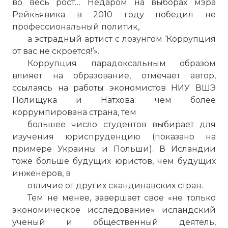
во весь рост… Недаром на выборах мэра
Рейкьявика в 2010 году победил не
профессиональный политик,
а эстрадный артист с лозунгом ‘Коррупция
от вас не скроется!‘».
Коррупция парадоксальным образом
влияет на образование, отмечает автор,
ссылаясь на работы экономистов НИУ ВШЭ
Полищука и Натхова: чем более
коррумпирована страна, тем
большее число студентов выбирает для
изучения юриспруденцию (показано на
примере Украины и Польши). В Исландии
тоже больше будущих юристов, чем будущих
Исландия и ЕС: кризис сближает?
инженеров, в
Имя:
отличие от других скандинавских стран.
Тем не менее, завершает свое «не только
Комментарий:
экономическое исследование» исландский
ученый и общественный деятель,