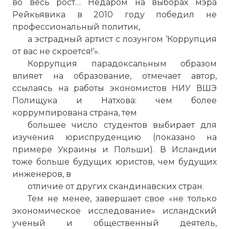
во весь рост… Недаром на выборах мэра
Рейкьявика в 2010 году победил не
профессиональный политик,
а эстрадный артист с лозунгом ‘Коррупция
от вас не скроется!‘».
Коррупция парадоксальным образом
влияет на образование, отмечает автор,
ссылаясь на работы экономистов НИУ ВШЭ
Полищука и Натхова: чем более
Маленькая Исландия привлекает к себе
коррумпирована страна, тем
очень большое внимание.
большее число студентов выбирает для
Фото статьи:
изучения юриспруденцию (показано на
примере Украины и Польши). В Исландии
тоже больше будущих юристов, чем будущих
инженеров, в
отличие от других скандинавских стран.
Тем не менее, завершает свое «не только
экономическое исследование» исландский
ученый и общественный деятель,