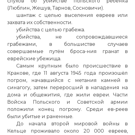
слухов об убийстве польского ребёнка
(Люблин, Жешув, Тарнов, Сосновичи).
шантаж с целью выселения евреев или
захвата их собственности.
убийства с целью грабежа.
убийства, не сопровождавшиеся
грабежами, в большистве случаев
совершаемые путём броса-ния гранат в
еврейские убежища.
Самым крупным было происшествие в
Кракове, где 11 августа 1945 года произошёл
погром, начавшийся с метания камней в
синагогу, затем переросший в нападения на
дома и общежития, где жили евреи. Части
Войска Польского и Советской армии
положили конец погрому. Среди ев-реев
были убитые и раненные.
До начала второй мировой войны в
Кельце проживало около 20 000 евреев,