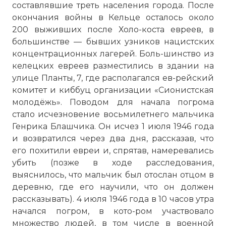
составлявшие треть населения города. После
окончания войны в Кельце осталось около
200 выживших после Холо-коста евреев, в
большинстве — бывших узников нацистских
концентрационных лагерей. Боль-шинство из
келецких евреев разместились в здании на
улице Планты, 7, где располагался ев-рейский
комитет и киббуц организации «Сионистская
молодёжь». Поводом для начала погрома
стало исчезновение восьмилетнего мальчика
Генрика Блашчика. Он исчез 1 июля 1946 года
и возвратился через два дня, рассказав, что
его похитили евреи и, спрятав, намеревались
убить (позже в ходе расследования,
выяснилось, что мальчик был отослан отцом в
деревню, где его научили, что он должен
рассказывать). 4 июля 1946 года в 10 часов утра
начался погром, в кото-ром участвовало
множество людей, в том числе в военной