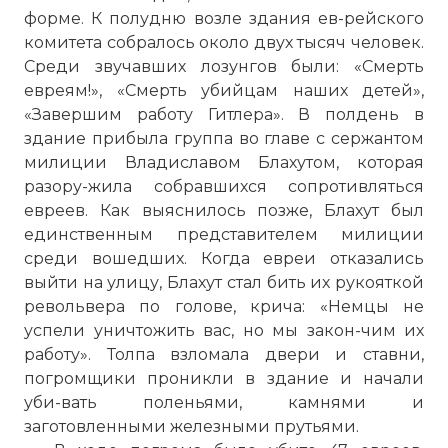
форме. К полудню возле здания ев-рейского
комитета собралось около двух тысяч человек.
Среди звучавших лозунгов были: «Смерть
евреям!», «Смерть убийцам наших детей»,
«Завершим работу Гитлера». В полдень в
здание прибыла группа во главе с сержантом
милиции Владиславом Блахутом, которая
разору-жила собравшихся сопротивляться
евреев. Как выяснилось позже, Блахут был
единственным представителем милиции
среди вошедших. Когда евреи отказались
выйти на улицу, Блахут стал бить их рукояткой
револьвера по голове, крича: «Немцы не
успели уничтожить вас, но мы закон-чим их
работу». Толпа взломала двери и ставни,
погромщики проникли в здание и начали
уби-вать поленьями, камнями и
заготовленными железными прутьями.