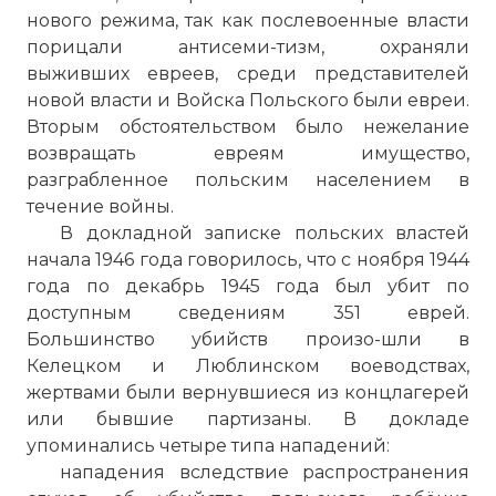
нового режима, так как послевоенные власти
порицали антисеми-тизм, охраняли
выживших евреев, среди представителей
новой власти и Войска Польского были евреи.
Вторым обстоятельством было нежелание
возвращать евреям имущество,
разграбленное польским населением в
течение войны.
В докладной записке польских властей
начала 1946 года говорилось, что с ноября 1944
года по декабрь 1945 года был убит по
доступным сведениям 351 еврей.
Большинство убийств произо-шли в
Келецком и Люблинском воеводствах,
жертвами были вернувшиеся из концлагерей
или бывшие партизаны. В докладе
упоминались четыре типа нападений:
нападения вследствие распространения