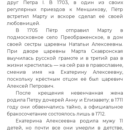
друг Петра I. В 1703, в один из своих
регулярных приездов к Меншикову, Пётр
встретил Марту и вскоре сделал её своей
любовницей.
В 1705 Пётр отправил Марту в
подмосковное село Преображенское, в дом
своей сестры царевны Натальи Алексеевны.
При дворе царевны Марта Скавронская
выучилась русской грамоте и в третий раз в
жизни крестилась — на сей раз в православие,
сменив имя на Екатерину Алексеевну,
поскольку крёстным отцом её был царевич
Алексей Петрович.
После крещения невенчанная жена
родила Петру дочерей Анну и Елизавету; в 1711
году они обвенчались тайно, а официальное
бракосочетание состоялось лишь в 1712.
Екатерина Алексеевна родила мужу 11
детей, но почти все они умерли в детстве,