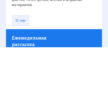
материалов.
О нас
Еженедельная
рассылка
Присылаем только актуальную информацию без
лишних писем. Свежие и интересующие вас
материалы.