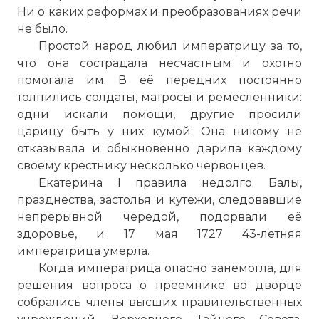
Ни о каких реформах и преобразованиях речи
не было.
Простой народ любил императрицу за то,
что она сострадала несчастным и охотно
4. Династия Романовых. Екатерина I. Анна I. Елиз
помогала им. В её передних постоянно
Имя:
толпились солдаты, матросы и ремесленники:
одни искали помощи, другие просили
Комментарий:
царицу быть у них кумой. Она никому не
отказывала и обыкновенно дарила каждому
Проверочный код:
своему крестнику несколько червонцев.
Екатерина I правила недолго. Балы,
празднества, застолья и кутежи, следовавшие
непрерывной чередой, подорвали её
здоровье, и 17 мая 1727 43-летняя
императрица умерла.
Когда императрица опасно занемогла, для
решения вопроса о преемнике во дворце
собрались члены высших правительственных