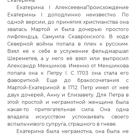
Екатерина.
Екатерина I АлексеевнаПроисхождение
Екатерины I доподлинно неизвестно. По
одной версии, до принятия христианства она
звалась Мартой и была дочерью простого
лифляндца, Самуила Скавронского. В ходе
Северной войны попала в плен к русским.
Взял её к себе в услужение фельдмаршал
Шереметев, а у него её взял или выпросил
Александр Меншиков. Именно от Меншикова
попала она к Петру I. С 1703 она стала его
фавориткой. Еще до бракосочетания с
Мартой-Екатериной в 1712 Петр имел от неё
двух дочерей, Анну и Елизавету. Для Петра в
этой простой и неграмотной женщине была
какая-то притягательная сила. Она одна
владела искусством успокаивать своего
вспыльчивого супруга, страшного в гневе.
Екатерина была неграмотна, она была не