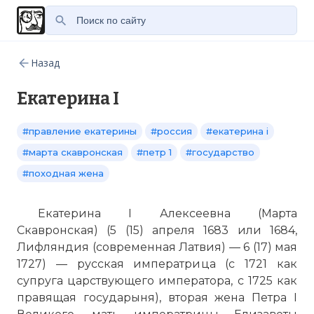
Назад
Екатерина I
#правление екатерины
#россия
#екатерина i
#марта скавронская
#петр 1
#государство
#походная жена
Екатерина I Алексеевна (Марта
Скавронская) (5 (15) апреля 1683 или 1684,
Лифляндия (современная Латвия) — 6 (17) мая
1727) — русская императрица (с 1721 как
супруга царствующего императора, с 1725 как
правящая государыня), вторая жена Петра I