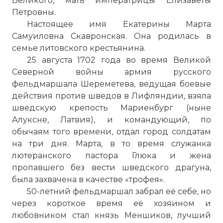
Великого, мать императрицы Елизаветы
Петровны.
Настоящее имя Екатерины Марта
Самуиловна Скавронская. Она родилась в
семье литовского крестьянина.
25 августа 1702 года во время Великой
Северной войны армия русского
фельдмаршала Шереметева, ведущая боевые
действия против шведов в Лифляндии, взяла
шведскую крепость Мариенбург (ныне
Алуксне, Латвия), и командующий, по
обычаям того времени, отдал город солдатам
на три дня. Марта, в то время служанка
лютеранского пастора Глюка и жена
пропавшего без вести шведского драгуна,
была захвачена в качестве «трофея».
50-летний фельдмаршал забрал её себе, но
через короткое время её хозяином и
любовником стал князь Меншиков, лучший