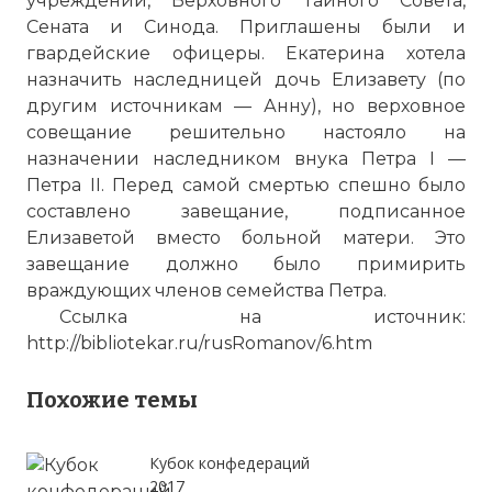
учреждений, Верховного Тайного Совета,
Сената и Синода. Приглашены были и
гвардейские офицеры. Екатерина хотела
Вернуться в статью:
Екатерина I
назначить наследницей дочь Елизавету (по
другим источникам — Анну), но верховное
совещание решительно настояло на
назначении наследником внука Петра I —
Петра II. Перед самой смертью спешно было
составлено завещание, подписанное
Елизаветой вместо больной матери. Это
завещание должно было примирить
враждующих членов семейства Петра.
Ссылка на источник:
http://bibliotekar.ru/rusRomanov/6.htm
Похожие темы
Кубок конфедераций
2017