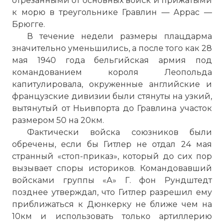
отрезанными от основных войск и прижатыми
к морю в треугольнике Гравлин — Аррас —
Брюгге.
В течение недели размеры плацдарма
значительно уменьшились, а после того как 28
мая 1940 года бельгийская армия под
командованием короля Леопольда
капитулировала, окруженные английские и
французские дивизии были стянуты на узкий,
вытянутый от Ньивпорта до Гравлина участок
размером 50 на 20км.
Фактически войска союзников были
обречены, если бы Гитлер не отдал 24 мая
странный «стоп-приказ», который до сих пор
вызывает споры историков. Командовавший
войсками группы «А» Г. фон Рундштедт
позднее утверждал, что Гитлер разрешил ему
приближаться к Дюнкерку не ближе чем на
10км и использовать только артиллерию