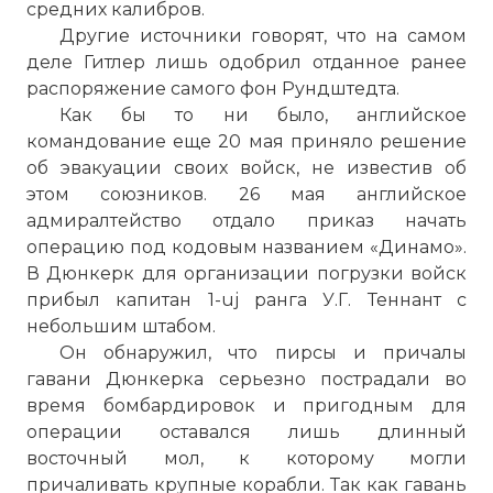
средних калибров.
Другие источники говорят, что на самом
деле Гитлер лишь одобрил отданное ранее
распоряжение самого фон Рундштедта.
Как бы то ни было, английское
командование еще 20 мая приняло решение
об эвакуации своих войск, не известив об
этом союзников. 26 мая английское
адмиралтейство отдало приказ начать
операцию под кодовым названием «Динамо».
В Дюнкерк для организации погрузки войск
прибыл капитан 1-uj ранга У.Г. Теннант с
небольшим штабом.
Он обнаружил, что пирсы и причалы
гавани Дюнкерка серьезно пострадали во
время бомбардировок и пригодным для
операции оставался лишь длинный
восточный мол, к которому могли
причаливать крупные корабли. Так как гавань