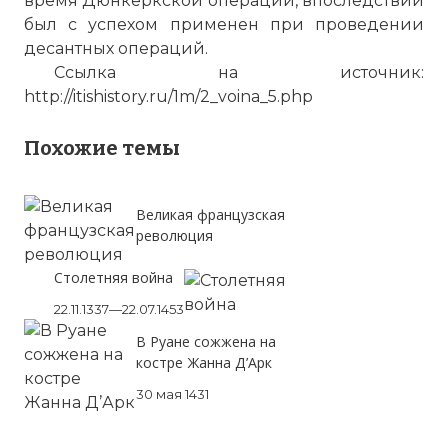
время Дюнкеркской операции, впоследствии
был с успехом применен при проведении
☓
десантных операций.
Ссылка на источник:
http://itishistory.ru/1m/2_voina_5.php
Похожие темы
Великая французская
революция
Столетняя война
Последствия Дюнкерской операции
22.11.1337—22.07.1453
Фото статьи:
В Руане сожжена на
костре Жанна Д’Арк
30 мая 1431