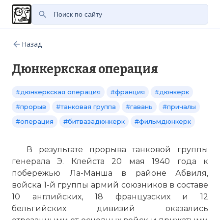
Назад
Дюнкеркская операция
#дюнкеркская операция
#франция
#дюнкерк
#прорыв
#танковая группа
#гавань
#причалы
#операция
#битвазадюнкерк
#фильмдюнкерк
В результате прорыва танковой группы
генерала Э. Клейста 20 мая 1940 года к
побережью Ла-Манша в районе Абвиля,
войска 1-й группы армий союзников в составе
10 английских, 18 французских и 12
бельгийских дивизий оказались