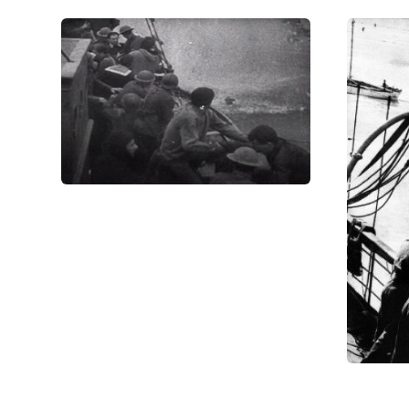
☓
Тысячи брит