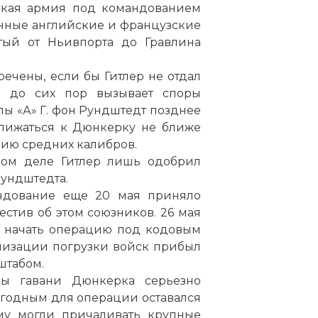
йская армия под командованием
нные английские и французские
тый от Ньивпорта до Гравлина
ечены, если бы Гитлер не отдал
ый до сих пор вызывает споры
ы «А» Г. фон Рундштедт позднее
ближаться к Дюнкерку не ближе
рию средних калибров.
амом деле Гитлер лишь одобрил
Рундштедта.
андование еще 20 мая приняло
естив об этом союзников. 26 мая
з начать операцию под кодовым
низации погрузки войск прибыл
 штабом.
ы гавани Дюнкерка серьезно
годным для операции оставался
му могли причаливать крупные