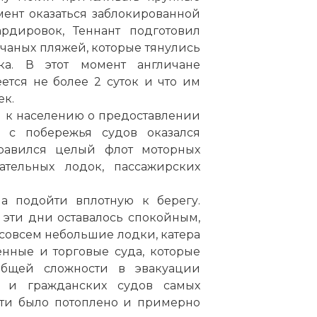
мент оказаться заблокированной
рдировок, Теннант подготовил
аных пляжей, которые тянулись
а. В этот момент англичане
ется не более 2 суток и что им
ек.
 к населению о предоставлении
 с побережья судов оказался
авился целый флот моторных
сательных лодок, пассажирских
а подойти вплотную к берегу.
е эти дни оставалось спокойным,
 совсем небольшие лодки, катера
нные и торговые суда, которые
бщей сложности в эвакуации
 и гражданских судов самых
рти было потоплено и примерно