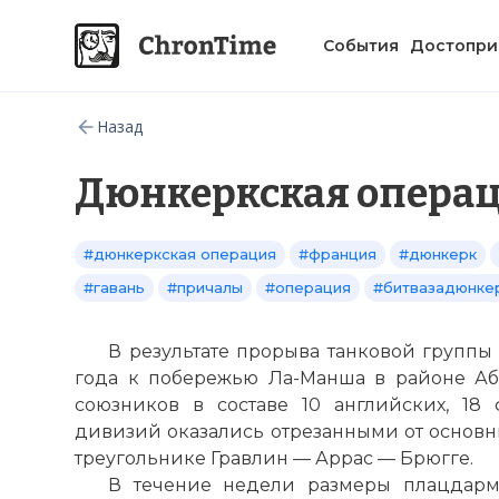
События
Достопри
Назад
Дюнкеркская опера
#дюнкеркская операция
#франция
#дюнкерк
#гавань
#причалы
#операция
#битвазадюнке
В результате прорыва танковой группы 
года к побережью Ла-Манша в районе Аб
союзников в составе 10 английских, 18
дивизий оказались отрезанными от основн
треугольнике Гравлин — Аррас — Брюгге.
В течение недели размеры плацдарм