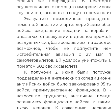
столько же повреждено. В некоторы
осуществлялась с помощью импровизирован
грузовиков, загнанных в воду во время отлив
Эвакуацию приходилось проводить
немецкой авиации и артиллерийским обстр
войска, ожидавшие посадки на корабли
отказаться от эвакуации в дневное время.
воздушных сил, базировавшиеся на аэродро
возможное, чтобы не подпустить не
истребительная авиация с 27 мая 
самолетовылетов. Ей удалось уничтожить 1
при этом 302 своих самолета.
К полуночи 2 июня были погружен
подразделения английских экспедиционны
английских войск было эвакуировано 95 ты
войск, преимущественно французов. В 
возросшие трудности, англичане предп
оставшиеся французские войска, и таки
тысяч человек. К сожалению, нескольк