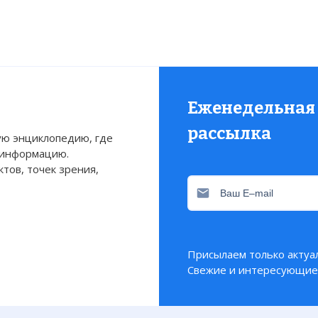
вакуации из Дюнкерка
Еженедельная
рассылка
ю энциклопедию, где
 информацию.
тов, точек зрения,
Присылаем только актуа
Свежие и интересующие 