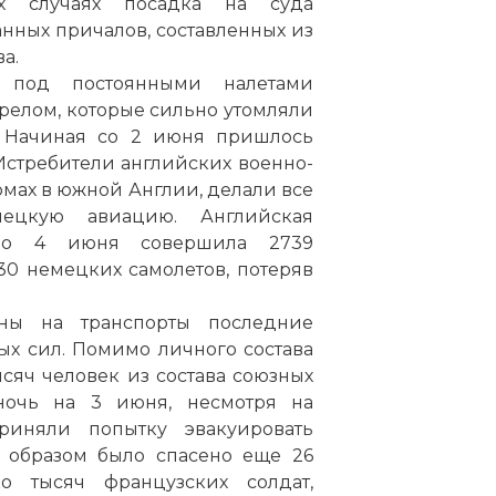
х случаях посадка на суда
ных причалов, составленных из
а.
 под постоянными налетами
елом, которые сильно утомляли
. Начиная со 2 июня пришлось
 Истребители английских военно-
мах в южной Англии, делали все
мецкую авиацию. Английская
по 4 июня совершила 2739
30 немецких самолетов, потеряв
ы на транспорты последние
х сил. Помимо личного состава
сяч человек из состава союзных
ночь на 3 июня, несмотря на
риняли попытку эвакуировать
м образом было спасено еще 26
о тысяч французских солдат,