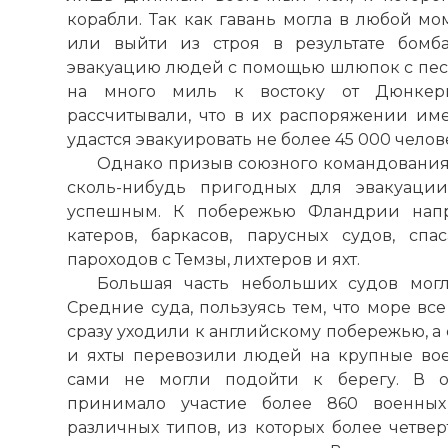
корабли. Так как гавань могла в любой мо
или выйти из строя в результате бомба
эвакуацию людей с помощью шлюпок с песч
на много миль к востоку от Дюнкерк
рассчитывали, что в их распоряжении име
удастся эвакуировать не более 45 000 челов
Однако призыв союзного командования
сколь-нибудь пригодных для эвакуации
успешным. К побережью Фландрии напр
катеров, баркасов, парусных судов, спа
пароходов с
Темзы
, лихтеров и яхт.
Большая часть небольших судов могл
Средние суда, пользуясь тем, что море вс
сразу уходили к английскому побережью, а
и яхты перевозили людей на крупные вое
сами не могли подойти к берегу. В о
принимало участие более 860 военных
различных типов, из которых более четве