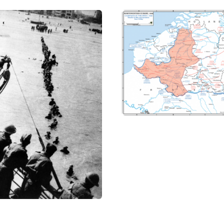
анских и французских солдат выстроились на берегу