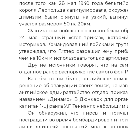
после того как 28 мая 1940 года бельги
короля Леопольда капитулировала, окруже
дивизии были стянуты на узкий, вытяну
участок размером 50 на 20км.
Фактически войска союзников были обр
24 мая странный «стоп-приказ», котор
историков. Командовавший войсками групп
утверждал, что Гитлер разрешил ему при
чем на 10км и использовать только артилле
Другие источники говорят, что на с
отданное ранее распоряжение самого фон 
Как бы то ни было, английское ком
решение об эвакуации своих войск, не изв
английское адмиралтейство отдало прика
названием «Динамо». В Дюнкерк для орга
капитан 1-uj ранга У.Г. Теннант с небольшим
Он обнаружил, что пирсы и причал
пострадали во время бомбардировок и при
лишь длинный восточный мол, к которо