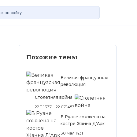
Похожие темы
Великая французская
революция
Столетняя война
22.11.1337—22.07.1453
В Руане сожжена на
костре Жанна Д’Арк
30 мая 1431