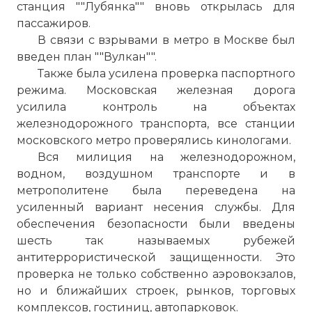
станция ""Лубянка"" вновь открылась для
пассажиров.
В связи с взрывами в метро в Москве был
введен план ""Вулкан"".
Также была усилена проверка паспортного
режима. Московская железная дорога
усилила контроль на объектах
железнодорожного транспорта, все станции
московского метро проверялись кинологами.
Вся милиция на железнодорожном,
водном, воздушном транспорте и в
метрополитене была переведена на
усиленный вариант несения службы. Для
обеспечения безопасности были введены
шесть так называемых рубежей
антитеррористической защищенности. Это
Пусть говорят - Теракты в метро (30.03.2010)
проверка не только собственно аэровокзалов,
Имя:
но и ближайших строек, рынков, торговых
комплексов, гостиниц, автопарковок.
Комментарий: