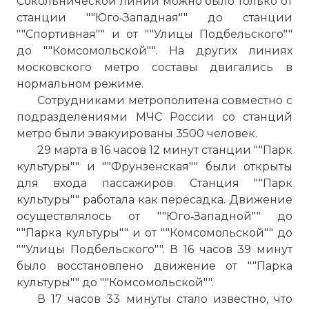
Сокольнической линии можно было только от
станции ""Юго‑Западная"" до станции
""Спортивная"" и от ""Улицы Подбельского""
до ""Комсомольской"". На других линиях
московского метро составы двигались в
нормальном режиме.
Сотрудниками метрополитена совместно с
подразделениями МЧС России со станций
метро были эвакуированы 3500 человек.
29 марта в 16 часов 12 минут станции ""Парк
культуры"" и ""Фрунзенская"" были открыты
для входа пассажиров. Станция ""Парк
культуры"" работала как пересадка. Движение
осуществлялось от ""Юго‑Западной"" до
""Парка культуры"" и от ""Комсомольской"" до
""Улицы Подбельского"". В 16 часов 39 минут
было восстановлено движение от ""Парка
☓
культуры"" до ""Комсомольской"".
В 17 часов 33 минуты стало известно, что