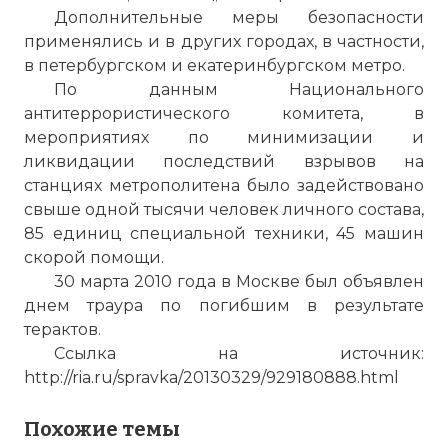
Дополнительные меры безопасности
применялись и в других городах, в частности,
Проверочный код:
в петербургском и екатеринбургском метро.
По данным Национального
антитеррористического комитета, в
мероприятиях по минимизации и
ликвидации последствий взрывов на
станциях метрополитена было задействовано
свыше одной тысячи человек личного состава,
85 единиц специальной техники, 45 машин
скорой помощи.
30 марта 2010 года в Москве был объявлен
днем траура по погибшим в результате
терактов.
Вернуться в статью:
Двойной теракт в московс
Ссылка на источник:
http://ria.ru/spravka/20130329/929180888.html
Похожие темы