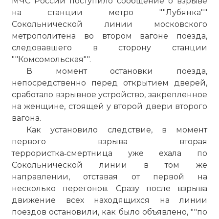
МЧС России поступило сообщение о взрыве
на станции метро ""Лубянка""
Сокольнической линии московского
метрополитена во втором вагоне поезда,
следовавшего в сторону станции
""Комсомольская"".
В момент остановки поезда,
непосредственно перед открытием дверей,
сработало взрывное устройство, закрепленное
на женщине, стоящей у второй двери второго
вагона.
Как установило следствие, в момент
первого взрыва вторая
террористка‑смертница уже ехала по
Сокольнической линии в том же
направлении, отставая от первой на
несколько перегонов. Сразу после взрыва
движение всех находящихся на линии
поездов остановили, как было объявлено, ""по