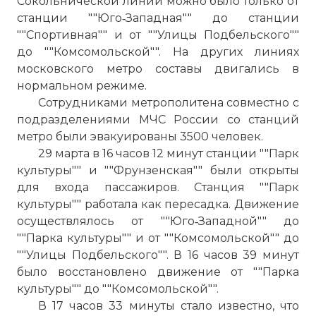
Сокольнической линии можно было только от
станции ""Юго‑Западная"" до станции
""Спортивная"" и от ""Улицы Подбельского""
до ""Комсомольской"". На других линиях
московского метро составы двигались в
нормальном режиме.
Сотрудниками метрополитена совместно с
подразделениями МЧС России со станций
метро были эвакуированы 3500 человек.
29 марта в 16 часов 12 минут станции ""Парк
культуры"" и ""Фрунзенская"" были открыты
для входа пассажиров. Станция ""Парк
культуры"" работала как пересадка. Движение
осуществлялось от ""Юго‑Западной"" до
""Парка культуры"" и от ""Комсомольской"" до
""Улицы Подбельского"". В 16 часов 39 минут
было восстановлено движение от ""Парка
☓
культуры"" до ""Комсомольской"".
В 17 часов 33 минуты стало известно, что