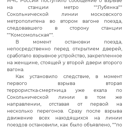
МЧС России поступило сообщение о взрыве
на станции метро ""Лубянка""
Сокольнической линии московского
метрополитена во втором вагоне поезда,
следовавшего в сторону станции
""Комсомольская"".
В момент остановки поезда,
непосредственно перед открытием дверей,
сработало взрывное устройство, закрепленное
на женщине, стоящей у второй двери второго
вагона.
Как установило следствие, в момент
первого взрыва вторая
террористка‑смертница уже ехала по
Сокольнической линии в том же
направлении, отставая от первой на
несколько перегонов. Сразу после взрыва
движение всех находящихся на линии
поездов остановили, как было объявлено, ""по