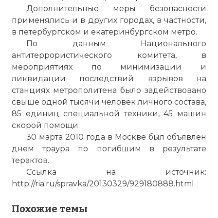
Дополнительные меры безопасности
применялись и в других городах, в частности,
Проверочный код:
в петербургском и екатеринбургском метро.
По данным Национального
антитеррористического комитета, в
мероприятиях по минимизации и
ликвидации последствий взрывов на
станциях метрополитена было задействовано
свыше одной тысячи человек личного состава,
85 единиц специальной техники, 45 машин
скорой помощи.
30 марта 2010 года в Москве был объявлен
днем траура по погибшим в результате
терактов.
Вернуться в статью:
Двойной теракт в московс
Ссылка на источник:
http://ria.ru/spravka/20130329/929180888.html
Похожие темы