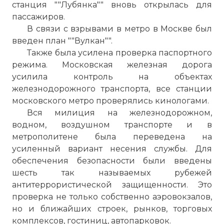
станция ""Лубянка"" вновь открылась для
пассажиров.
В связи с взрывами в метро в Москве был
введен план ""Вулкан"".
Также была усилена проверка паспортного
режима. Московская железная дорога
усилила контроль на объектах
железнодорожного транспорта, все станции
московского метро проверялись кинологами.
Вся милиция на железнодорожном,
водном, воздушном транспорте и в
метрополитене была переведена на
усиленный вариант несения службы. Для
обеспечения безопасности были введены
шесть так называемых рубежей
антитеррористической защищенности. Это
Взрывы в Московском метро Парк культуры.29 
проверка не только собственно аэровокзалов,
Имя:
но и ближайших строек, рынков, торговых
комплексов, гостиниц, автопарковок.
Комментарий: