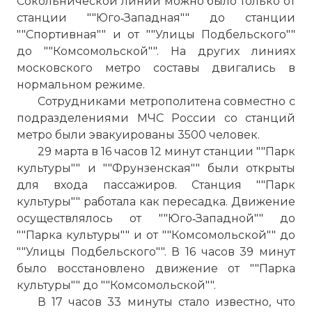
Сокольнической линии можно было только от
станции ""Юго‑Западная"" до станции
""Спортивная"" и от ""Улицы Подбельского""
до ""Комсомольской"". На других линиях
московского метро составы двигались в
нормальном режиме.
Сотрудниками метрополитена совместно с
подразделениями МЧС России со станций
метро были эвакуированы 3500 человек.
29 марта в 16 часов 12 минут станции ""Парк
культуры"" и ""Фрунзенская"" были открыты
для входа пассажиров. Станция ""Парк
культуры"" работала как пересадка. Движение
осуществлялось от ""Юго‑Западной"" до
""Парка культуры"" и от ""Комсомольской"" до
""Улицы Подбельского"". В 16 часов 39 минут
было восстановлено движение от ""Парка
культуры"" до ""Комсомольской"".
В 17 часов 33 минуты стало известно, что