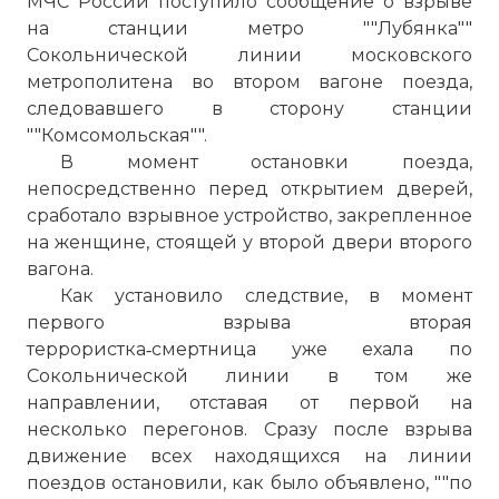
МЧС России поступило сообщение о взрыве
на станции метро ""Лубянка""
Сокольнической линии московского
метрополитена во втором вагоне поезда,
следовавшего в сторону станции
""Комсомольская"".
В момент остановки поезда,
непосредственно перед открытием дверей,
сработало взрывное устройство, закрепленное
на женщине, стоящей у второй двери второго
вагона.
Как установило следствие, в момент
первого взрыва вторая
террористка‑смертница уже ехала по
Сокольнической линии в том же
направлении, отставая от первой на
несколько перегонов. Сразу после взрыва
движение всех находящихся на линии
поездов остановили, как было объявлено, ""по