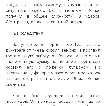
предлагая графу самому выпутываться из
ситуации. Результат был плачевным – Келюс
получил в общей сложности 19 ударов.
Д’Антраг отделался царапиной на руке.
4. Последствия
Заступничество герцога де
Гиза
спасло
д’Антрага от гнева короля. Генрих III проявил
трогательную заботу о Келюсе и, потратив
значительную сумму на лечение друга, сам
кормил его с ложечки бульоном. Но
неразумному фавориту захотелось проехаться
на лошади; раны открылись и 29 мая Келюс
скончался.
Король был неутешен, потеряв своих
любимцев. Он приказал воздвигнуть над их