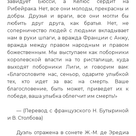
Вернуться в статью:
Дуэль миньйонов
завидует Бюсси, а Келюс сердит на
Рибейрака. Нет, все они молоды, прекрасны и
добры. Друзья и враги, все они могли бы
любить друг друга, как братья. Нет, не
соперничество людей с людьми вкладывает
нам в руки шпаги, а вражда Франции с Анжу,
вражда между правом народным и правом
божественным. Мы выступаем как поборники
королевской власти на то ристалище, куда
выходят поборники Лиги, и говорим вам:
«Благословите нас, сеньор, одарите улыбкой
тех, кто идет за вас на смерть. Ваше
благословение, быть может, приведет их к
победе, ваша улыбка облегчит им смерть!»
— (Перевод с французского Н. Бутыриной
и В. Столбова)
Дуэль отражена в сонете Ж.-М. де Эредиа