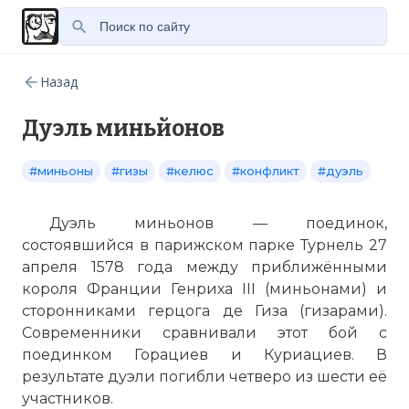
Назад
Дуэль миньйонов
#миньоны
#гизы
#келюс
#конфликт
#дуэль
Дуэль миньонов — поединок,
состоявшийся в парижском парке Турнель 27
апреля 1578 года между приближёнными
короля Франции Генриха III (миньонами) и
сторонниками герцога де
Гиза
(гизарами).
Современники сравнивали этот бой с
поединком Горациев и Куриациев. В
результате дуэли погибли четверо из шести её
участников.