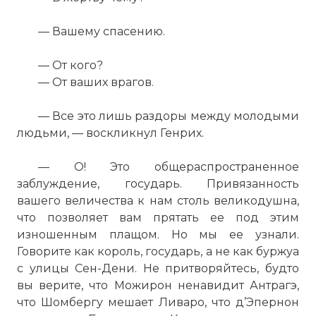
ТОП 5 САМЫХ ИЗВЕСТНЫХ ДУЭЛЕЙ В МИРЕ
— Вашему спасению.
Имя:
— От кого?
Комментарий:
— От ваших врагов.
— Все это лишь раздоры между молодыми
Проверочный код:
людьми, — воскликнул Генрих.
— О! Это общераспространенное
заблуждение, государь. Привязанность
вашего величества к нам столь великодушна,
что позволяет вам прятать ее под этим
изношенным плащом. Но мы ее узнали.
Говорите как король, государь, а не как буржуа
с улицы Сен-Дени. Не притворяйтесь, будто
вы верите, что Можирон ненавидит Антрагэ,
что Шомбергу мешает Ливаро, что д’Эпернон