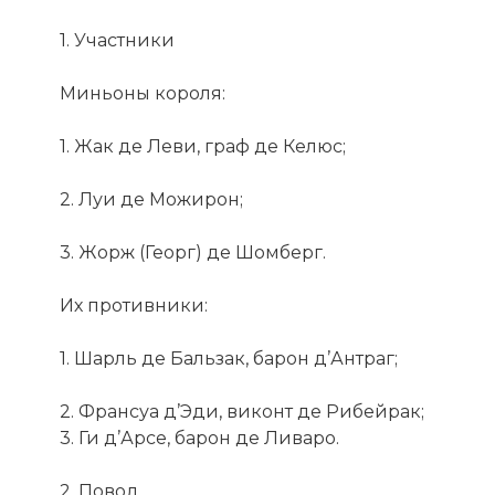
1. Участники
Миньоны короля:
1. Жак де Леви, граф де Келюс;
2. Луи де Можирон;
3. Жорж (Георг) де Шомберг.
Их противники:
1. Шарль де Бальзак, барон д’Антраг;
2. Франсуа д’Эди, виконт де Рибейрак;
3. Ги д’Арсе, барон де Ливаро.
2. Повод