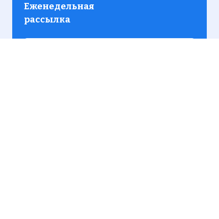
Еженедельная
рассылка
Присылаем только актуальную информацию без
лишних писем. Свежие и интересующие вас
материалы.