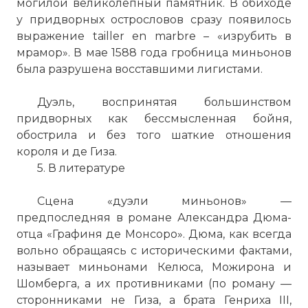
могилой великолепный памятник. В обиходе
у придворных острословов сразу появилось
выражение tailler en marbre – «изрубить в
мрамор». В мае 1588 года гробница миньонов
была разрушена восставшими лигистами.
Дуэль, воспринятая большинством
придворных как бессмысленная бойня,
обострила и без того шаткие отношения
короля и де
Гиза
.
5. В литературе
Сцена «дуэли миньонов» —
предпоследняя в романе Александра Дюма-
отца «Графиня де Монсоро». Дюма, как всегда
вольно обращаясь с историческими фактами,
называет миньонами Келюса, Можирона и
Шомберга, а их противниками (по роману —
сторонниками не
Гиза
, а брата Генриха III,