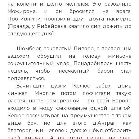
на колени и долго молился. Это разозлило
Можирона, и он бросился на врага.
Противники пронзили друг друга насмерть
(Правда, у Рибейрака хватило сил дожить до
следующего дня).
Шомберг, заколотый Ливаро, с последним
вздохом обрушил на голову миньона
сокрушительный удар. Понадобилось шесть
недель, чтобы несчастный барон стал
поправляться.
Зачинщик дуэли Келюс забыл дома
кинжал. Многие потом посчитали такую
рассеянность намеренной – по всей Европе
входило в моду фехтование одной шпагой.
Келюс рассчитывал на преимущество в таком
виде боя, но для этого д’Антраг, как
благородный человек, должен был отбросить
свой кинжал. А он этого делать не стал,