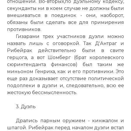
отношений. Во-вторых,по дуэльному кодексу,
секунданты ни в коем случае не должны были
вмешиваться в поединок - они, наоборот,
обязаны были сделать все для примирения
противников.
Гизарами трех участников дуэли можно
назвать лишь с оговоркой. Так Д'Антраг и
Рибейрак действительно были в свите
герцога, а вот Шомберг (брат королевского
сюринтенданта финансов) был таким же
миньоном Генриха, как и его противники. Это
еще раз доказывает отсутствие политической
подоплеки в дуэли и, следовательно, всю ее
жестокую бессмысленность.
3. Дуэль
Дрались парным оружием - кинжалом и
шпагой. Рибейрак перед началом дуэли встал