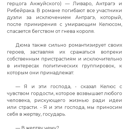
герцога Анжуйского) — Ливаро, Антрагэ и
Рибейрака. В романе погибают все участники
☓
дуэли за исключением Антрагэ, который,
после примирения с умирающим Келюсом,
спасается бегством от гнева короля.
Дюма также сильно романтизирует своих
героев, заставляя их сражаться вопреки
собственным пристрастиям и исключительно
в интересах политических группировок, к
которым они принадлежат:
— Я и эти господа, - сказал Келюс с
чувством гордости, которое возвышает любого
человека, рискующего жизнью ради идеи
или страсти. - Я и эти господа, мы приносим
себя в жертву, государь.
— В жертву чему?