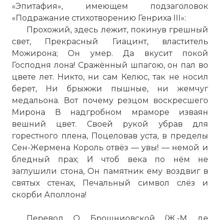
«Эпитафия», имеющем подзаголовок
«Подражание стихотворению Генриха III»:
Прохожий, здесь лежит, покинув грешный
свет, Прекрасный Гиацинт, властитель
Можирона; Он умер. Да вкусит покой
Господня лона! Сражённый шпагою, он пал во
цвете лет. Никто, ни сам Келюс, так не носил
берет, Ни брыжжи пышные, ни жемчуг
медальона. Вот почему резцом воскресшего
Мирона В надгробном мраморе изваян
вешний цвет. Своей рукой убрав для
горестного плена, Поцеловав уста, в пределы
Сен-Жермена Король отвёз — увы! — немой и
бледный прах; И чтоб века по нём не
заглушили стона, Он памятник ему воздвиг в
святых стенах, Печальный символ слёз и
скорби Аполлона!
Перевод О. Брошниовской (Ж.-М. де