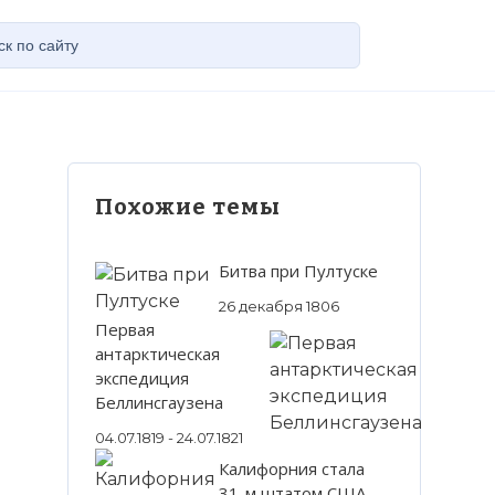
Похожие темы
Битва при Пултуске
26 декабря 1806
Первая
антарктическая
экспедиция
Беллинсгаузена
04.07.1819 - 24.07.1821
Калифорния стала
31-м штатом США