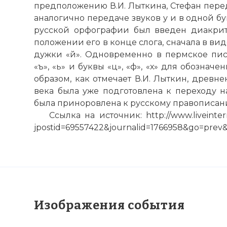
предположению В.И. Лыткина, Стефан пере
аналогично передаче звуков у и в одной б
русской орфографии был введен диакрит
положении его в конце слога, сначала в вид
дужки «й». Одновременно в пермское пись
«ъ», «ь» и буквы «ц», «ф», «х» для обозначе
образом, как отмечает В.И. Лыткин, древн
века была уже подготовлена к переходу н
была приноровлена к русскому правописан
Ссылка на источник: http://www.liveinte
jpostid=69557422&journalid=1766958&go=prev
Изображения события