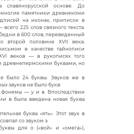
 славянорусской основе. До
емногие памятники древнекоми
адписей на иконах, приписок в
всего 225 слов связного текста.
обедни в 600 слов, переведенный
о второй половине XVII века.
письмом в качестве тайнописи
VI веков — в рукописях того
е древнепермскими буквами, но
ке было 24 буквы. Звуков же в
рых звуков не было букв:
е фонемы — у и в. Впоследствии
ии в была введена новая буква
ельная буква «ять». Этот звук в
овпал со звуком э.
уквы для о («вой» и «омега»),