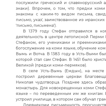
послужили греческий и славянорусский 
знаки). Впрочем, о том, что предки ком
знакомы с каким-то видом письма, свидет
письмо, указ', заимствованное из иранских
'письмо, письмена').
В 1379 году Стефан отправился в к
деятельность в центре летописной Перми М
Стефаном, его учениками и преемниками
богослужение на коми языке, обучение коми
Вымь и Вотча. В 1383 году в Усть-Выми бы
которой стал сам Стефан. В 1451 было хри
Великой (предки коми-пермяков).
В селе Усть-Вымь (Емдын), на мест
построил деревянные церкви Благовещ
Николая чудотворца. Позднее здесь обра
монастырь. Для новокрещенных коми Стефа
языке – по переведенным им же книгам. 
устроил училище, в котором сам обучал гра
Древнекоми письменность просущество