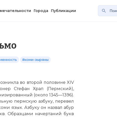
мечательности
Города
Публикации
ьмо
менность
#коми-зыряны
озникла во второй половине XIV
онер Стефан Храп (Пермский),
низированный (около 1345—1396).
льную пермскую азбуку, перевел
ми язык. Азбуку он назвал абур
укв. Образцами начертаний букв