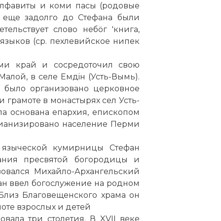
алфавиты и коми пасы (родовые
и еще задолго до Стефана были
ельствует слово небöг 'книга,
 языков (ср. пехлевийское нипек
оми край и сосредоточил свою
алой, в селе Емдiн (Усть-Вымь).
 было организовано церковное
 грамоте в монастырях сел Усть-
ла основана епархия, епископом
стианизировано население Перми
е языческой кумирницы Стефан
ания пресвятой богородицы и
зовался Михайло-Архангельский
н ввел богослужение на родном
Близ Благовещенского храма он
моте взрослых и детей
вала три столетия. В XVII веке