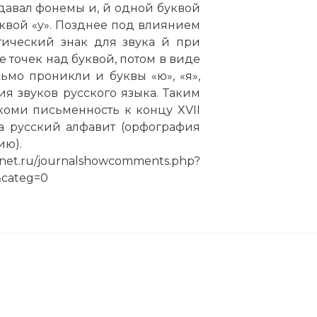
давал фонемы и, й одной буквой
уквой «у». Позднее под влиянием
ический знак для звука й при
е точек над буквой, потом в виде
мо проникли и буквы «ю», «я»,
ния звуков русского языка. Таким
екоми письменность к концу XVII
а русский алфавит (орфография
ию).
rnet.ru/journalshowcomments.php?
&categ=0