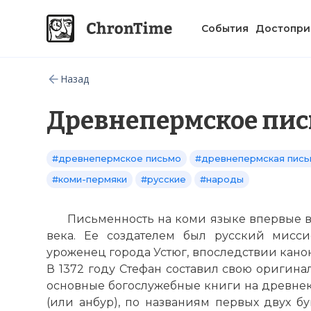
События
Достопри
Назад
Древнепермское пис
#древнепермское письмо
#древнепермская пись
#коми-пермяки
#русские
#народы
Письменность на коми языке впервые в
века. Ее создателем был русский мисси
уроженец города Устюг, впоследствии кано
В 1372 году Стефан составил свою оригина
основные богослужебные книги на древнеко
(или анбур), по названиям первых двух б