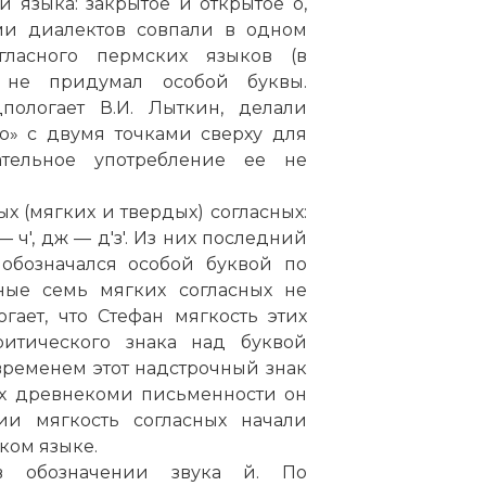
языка: закрытое и открытое о,
ми диалектов совпали в одном
гласного пермских языков (в
 не придумал особой буквы.
пологает В.И. Лыткин, делали
«о» с двумя точками сверху для
ательное употребление ее не
 (мягких и твердых) согласных:
 ч — ч', дж — д'з'. Из них последний
 обозначался особой буквой по
ьные семь мягких согласных не
гает, что Стефан мягкость этих
ритического знака над буквой
 временем этот надстрочный знак
ах древнекоми письменности он
ии мягкость согласных начали
ком языке.
в обозначении звука й. По