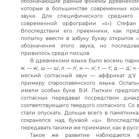
обозначающие разные фонемы древнекоми 
которые в большинстве современных ко
звуке. Для специфического среднего 
современной орфографии «ö») Стефан
Впоследствии его преемники, как пред
попытку ввести в азбуку букву открытое 
обозначения этого звука, но последов
привилось среди писцов.
В древнекоми языке было восемь парных
ж — ж', ш — ш', л — л', н — н', т — т', д — д',
мягкий согласный звук — аффрикат д'з'
примеру старославянского языка. Остал
имели особых букв. В.И. Лыткин предполо
согласных передавал посредством диак
соответствующего твердого согласного. Со
стали опускать. Дольше всего в памятник
сохранялся над буквой «ш». Впоследств
передавать такими же приемами, как в русс
Такое же развитие наблюдается 