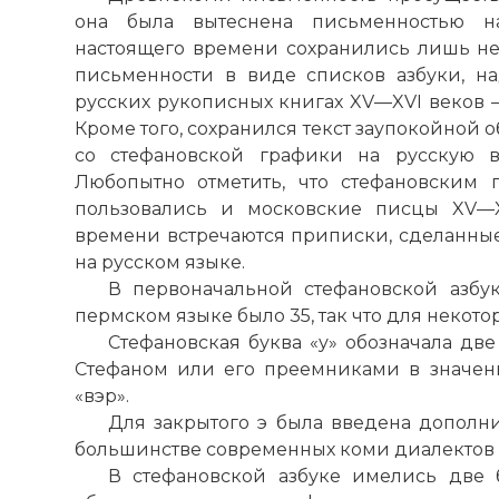
она была вытеснена письменностью на
настоящего времени сохранились лишь н
письменности в виде списков азбуки, н
русских рукописных книгах XV—XVI веков — 
Кроме того, сохранился текст заупокойной 
со стефановской графики на русскую в
Любопытно отметить, что стефановским 
пользовались и московские писцы XV—X
времени встречаются приписки, сделанны
на русском языке.
В первоначальной стефановской азбу
пермском языке было 35, так что для некото
Стефановская буква «у» обозначала дв
Стефаном или его преемниками в значен
«вэр».
Для закрытого э была введена дополнит
большинстве современных коми диалектов с
В стефановской азбуке имелись две б