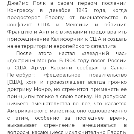
Джеймс Полк в своем первом послании
Конгрессу в декабре 1845 года, когда
IP140918 002 Доктрина Монро для НАТО
предостерег Европу от вмешательства в
Имя:
конфликт США и Мексики и обвинил
Францию и Англию в желании предотвратить
Комментарий:
присоединение Калифорнии к США и создать
на ее территории европейского сателлита.
После этого настал «звездный час»
Проверочный код:
«доктрины Монро». В 1904 году посол России
в США Артур Кассини сообщал в Санкт-
Петербург: «федеральное правительство
[США], хотя и провозглашает всегда громко
доктрину Монро, но стремится применять ее
принципы только в свою пользу. Не допуская
ничьего вмешательства во все, что касается
Американского материка, оно одновременно
с этим, особенно за последнее время,
выказывает стремление вмешиваться в
вопросы, касающиеся исключительно Европы