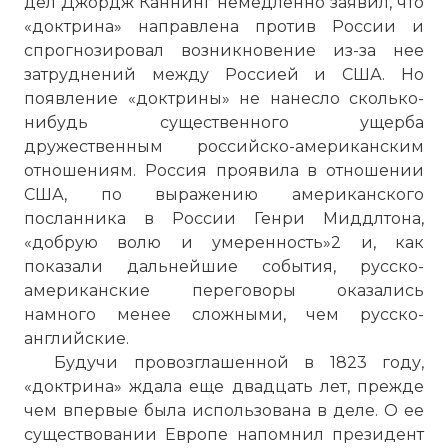
дел Джордж Каннинг немедленно заявил, что
«доктрина» направлена против России и
спрогнозировал возникновение из-за нее
☓
затруднений между Россией и США. Но
появление «доктрины» не нанесло сколько-
нибудь существенного ущерба
дружественным российско-американским
отношениям. Россия проявила в отношении
США, по выражению американского
посланника в России Генри Миддлтона,
«добрую волю и умеренность»2 и, как
показали дальнейшие события, русско-
американские переговоры оказались
намного менее сложными, чем русско-
английские.
Будучи провозглашенной в 1823 году,
«доктрина» ждала еще двадцать лет, прежде
чем впервые была использована в деле. О ее
существовании Европе напомнил президент