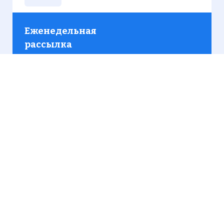
Еженедельная
рассылка
Присылаем только актуальную информацию без
лишних писем. Свежие и интересующие вас
материалы.