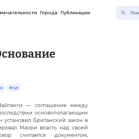
мечательности
Города
Публикации
Основание
ан
#кук
Вайтанги — соглашение между
впоследствии основополагающим
 установил Британский закон в
ировал Маори власть над своей
ор считается документом,