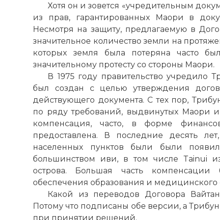
Хотя он и зовется «учредительным доку
из прав, гарантированных Маори в док
Несмотря на защиту, предлагаемую в Дого
значительное количество земли на протяжен
которых земля была потеряна часто бы
значительному протесту со стороны Маори.
В 1975 году правительство учредило Тр
был создан с целью утверждения догов
действующего документа. С тех пор, Триб
по ряду требований, выдвинутых Маори ив
компенсация, часто, в форме финансо
предоставлена. В последние десять лет
населенных пунктов были были появил
большинством иви, в том числе Tainui и
острова. Большая часть компенсации 
обеспечения образования и медицинского 
Какой из переводов Договора Вайтан
Потому что подписаны обе версии, а Трибун
при принятии решений.