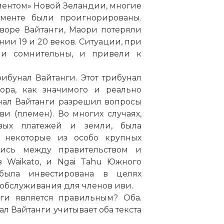
ментом» Новой Зеландии, многие
ументе были проигнорированы.
воре Вайтанги, Маори потеряли
ии 19 и 20 веков. Ситуации, при
ли сомнительны, и привели к
ибунал Вайтанги. Этот трибунал
ора, как значимого и реально
унал Вайтанги разрешил вопросы
и (племен). Во многих случаях,
вых платежей и земли, была
, некоторые из особо крупных
ись между правительством и
з Waikato, и Ngai Tahu Южного
была инвестирована в целях
обслуживания для членов иви.
ги является правильным? Оба.
ал Вайтанги учитывает оба текста