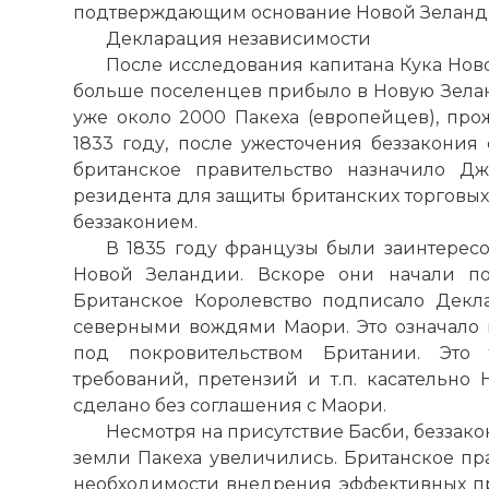
подтверждающим основание Новой Зеланд
Декларация независимости
После исследования капитана Кука Ново
больше поселенцев прибыло в Новую Зелан
уже около 2000 Пакеха (европейцев), пр
1833 году, после ужесточения беззакония
британское правительство назначило Дж
резидента для защиты британских торговых
беззаконием.
В 1835 году французы были заинтерес
Новой Зеландии. Вскоре они начали пок
Британское Королевство подписало Декл
северными вождями Маори. Это означало
под покровительством Британии. Это 
требований, претензий и т.п. касательно
сделано без соглашения с Маори.
Несмотря на присутствие Басби, беззак
земли Пакеха увеличились. Британское пр
необходимости внедрения эффективных пр