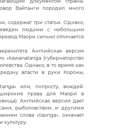
лагающим документом страны.
говор Вайтанги породил много
и, содержат три статьи. Однако,
реведен людьми с небольшим
еревод Маори сильно отличается
веренитета. Английская версия
их «kawanatanga (губернаторство
олевства. Однако, в то время как
редачу власти в руки Короны,
atanga» или, попросту, вождей.
 широкие права для Маори в
овища). Английская версия дает
сами, рыболовством, и другими
анием слова «taonga», означает
и культуру.