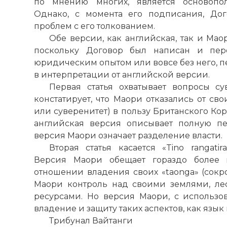
по мнению многих, является основопо
Однако, с момента его подписания, До
проблем с его толкованием.
Обе версии, как английская, так и Маор
поскольку Договор был написан и пе
юридическим опытом или вовсе без него, п
в интерпретации от английской версии.
Первая статья охватывает вопросы су
констатирует, что Маори отказались от сво
или суверенитет) в пользу Британского Кор
английская версия описывает полную пе
версия Маори означает разделение власти.
Вторая статья касается «Tino rangatir
Версия Маори обещает гораздо более
отношении владения своих «taonga» (сокр
Маори контроль над своими землями, ле
ресурсами. Но версия Маори, с использов
владение и защиту таких аспектов, как язык 
Трибунал Вайтанги