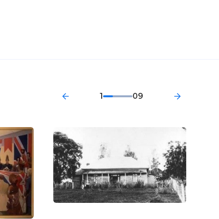
1
09
танги.