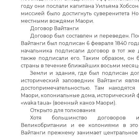
году они послали капитана Уильяма Хобсона
миссией было достигнуть суверенитета Но
местными вождями Маори.
Договор Вайтанги
Договор был составлен и переведен. По
Вайтанги был подписан 6 февраля 1840 года,
начальника подписали договор в тот же
также подписали его. Таким образом, он 
страны в течение ближайших восьми месяц
Земли и здания, где был подписан дог
исторический заповедник Вайтанги явля
достопримечательностью. Там находятс
Маори, колониальные дома, исторический ф
«waka taua» (военный каноэ Маори).
Открыто для толкования
Хотя большинство договоров и
Великобритании и ее колониями в это
Вайтанги прежнему занимает центральное 