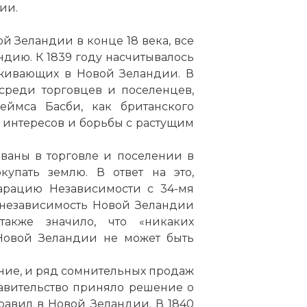
ии.
й Зеландии в конце 18 века, все
дию. К 1839 году насчитывалось
оживающих в Новой Зеландии. В
 среди торговцев и поселенцев,
еймса Басби, как британского
 интересов и борьбы с растущим
ованы в торговле и поселении в
упать землю. В ответ на это,
арацию Независимости с 34-мя
 независимость Новой Зеландии
также значило, что «никаких
 Новой Зеландии не может быть
оние, и ряд сомнительных продаж
авительство приняло решение о
авил в Новой Зеландии. В 1840