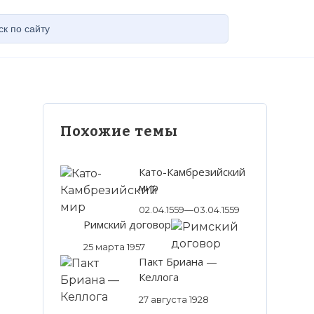
Похожие темы
Като-Камбрезийский
мир
02.04.1559—03.04.1559
Римский договор
25 марта 1957
Пакт Бриана —
Келлога
27 августа 1928