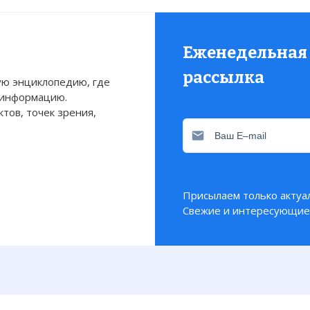
Еженедельная
рассылка
ю энциклопедию, где
 информацию.
тов, точек зрения,
Присылаем только актуа
Свежие и интересующие 