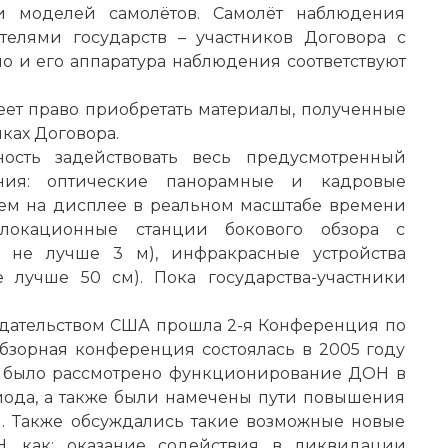
 моделей самолётов. Самолёт наблюдения
телями государств – участников Договора с
о и его аппаратура наблюдения соответствуют
еет право приобретать материалы, полученные
ках Договора.
ность задействовать весь предусмотренный
ния: оптические панорамные и кадровые
ем на дисплее в реальном масштабе времени
локационные станции бокового обзора с
е не лучше 3 м), инфракрасные устройства
 лучше 50 см). Пока государства-участники
седательством США прошла 2-я Конференция по
бзорная конференция состоялась в 2005 году
й было рассмотрено функционирование ДОН в
иода, а также были намечены пути повышения
. Также обсуждались такие возможные новые
, как: оказание содействия в ликвидации