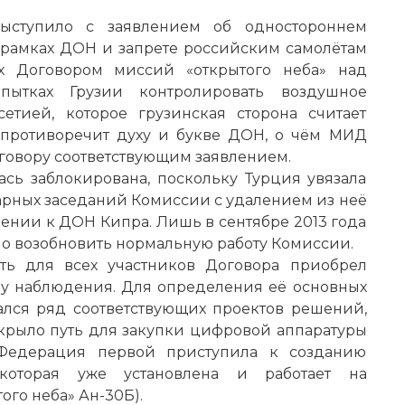
выступило с заявлением об одностороннем
 рамках ДОН и запрете российским самолётам
х Договором миссий «открытого неба» над
пытках Грузии контролировать воздушное
тией, которое грузинская сторона считает
 противоречит духу и букве ДОН, о чём МИД
овору соответствующим заявлением.
ась заблокирована, поскольку Турция увязала
арных заседаний Комиссии с удалением из неё
нии к ДОН Кипра. Лишь в сентябре 2013 года
ло возобновить нормальную работу Комиссии.
ть для всех участников Договора приобрел
ру наблюдения. Для определения её основных
ался ряд соответствующих проектов решений,
ткрыло путь для закупки цифровой аппаратуры
я Федерация первой приступила к созданию
которая уже установлена и работает на
ого неба» Ан-30Б).