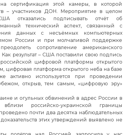
ена сертификация этой камеры, в которой
ств – участников ДОН. Мероприятие в целом
ША отказались подписывать отчёт об
уманный технический аспект, связанный с
ожения данных с несъёмных компьютерных
жимом России и при молчаливой поддержке
преодолеть сопротивление американского
 Как результат – США поставили свою подпись
 российской цифровой платформы открытого
ом, цифровая платформа открытого неба на базе
же активно используется при проведении
убежом, открыв, тем самым, «цифровую эру»
раине и огульных обвинений в адрес России в
вблизи российско-украинской границы
проведено почти два десятка наблюдательных
 доказательств этих утверждений выявлено не
ты полётов над Россией, запросила у нас