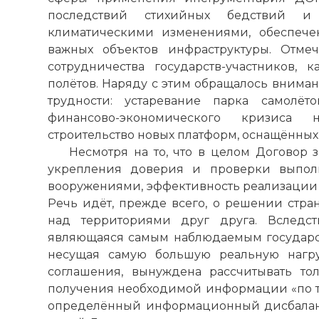
последствий стихийных бедствий и 
климатическими изменениями, обеспече
важных объектов инфраструктуры. Отме
сотрудничества государств-участников,
полётов. Наряду с этим обращалось внима
трудности: устаревание парка самолёт
финансово-экономического кризиса
строительство новых платформ, оснащённы
Несмотря на то, что в целом Договор
укрепления доверия и проверки выпол
вооружениями, эффективность реализации 
Речь идёт, прежде всего, о решении стр
над территориями друг друга. Вследс
являющаяся самым наблюдаемым государст
несущая самую большую реальную нагру
соглашения, вынуждена рассчитывать то
получения необходимой информации «по тер
определённый информационный дисбаланс