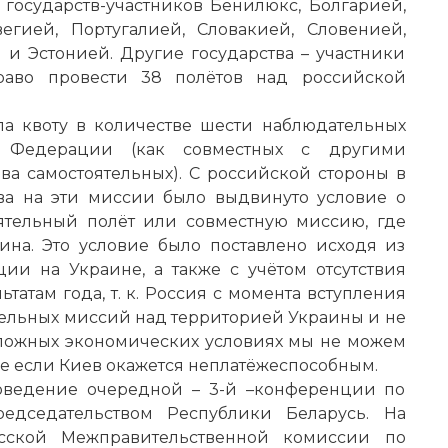
государств-участников Бенилюкс, Болгарией,
егией, Португалией, Словакией, Словенией,
и Эстонией. Другие государства – участники
раво провести 38 полётов над российской
ла квоту в количестве шести наблюдательных
й Федерации (как совместных с другими
ва самостоятельных). С российской стороны в
ва на эти миссии было выдвинуто условие о
ятельный полёт или совместную миссию, где
на. Это условие было поставлено исходя из
ии на Украине, а также с учётом отсутствия
татам года, т. к. Россия с момента вступления
тельных миссий над территорией Украины и не
 сложных экономических условиях мы не можем
е если Киев окажется неплатёжеспособным.
роведение очередной – 3-й –конференции по
дседательством Республики Беларусь. На
усской Межправительственной комиссии по