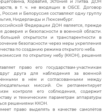
рцеговина, Хорватия, Эстония и Литва. ДОН
рств, в т. ч. не входящих в ОБСЕ. Договор
к, Россия и Белоруссия составляют одну группу
ельгия, Нидерланды и Люксембург.
Российской Федерации ДОН является, прежде
я доверия и безопасности в военной области.
большей открытости и транспарентности в
прочение безопасности через меры укрепления
чества по созданию режима открытого неба.
комиссия по открытому небу (ККОН), решения
вляет право его государствам-участникам
 друг друга для наблюдения за военной
ворёнными в нём и согласованными между
аблюдательных миссий. Он регламентирует
низм контроля его соблюдения, содержит
оставу и техническим параметрам аппаратуры
ться решениями ККОН.
меет право выделять в качестве самолётов