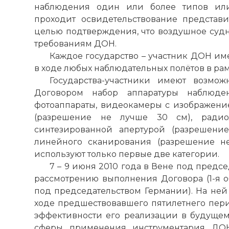
наблюдения один или более типов или
проходит освидетельствование представи
целью подтверждения, что воздушное судн
требованиям ДОН.
Каждое государство – участник ДОН им
в ходе любых наблюдательных полётов в рам
Государства-участники имеют возмож
Договором набор аппаратуры наблюде
фотоаппараты, видеокамеры с изображени
(разрешение не лучше 30 см), радио
синтезированной апертурой (разрешени
линейного сканирования (разрешение не
используют только первые две категории.
7 – 9 июня 2010 года в Вене под пред
рассмотрению выполнения Договора (1-я о
под председательством Германии). На не
ходе предшествовавшего пятилетнего пер
эффективности его реализации в будущем
сферы применения инструментария ДОН