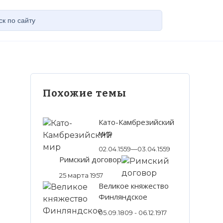
Похожие темы
Като-Камбрезийский
мир
02.04.1559—03.04.1559
Римский договор
25 марта 1957
Великое княжество
Финляндское
05.09.1809 - 06.12.1917