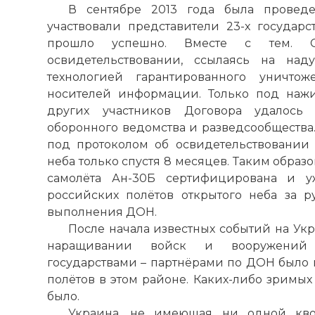
В сентябре 2013 года была провед
участвовали представители 23-х государ
прошло успешно. Вместе с тем. С
освидетельствовании, ссылаясь на над
технологией гарантированного уничт
носителей информации. Только под на
других участников Договора удалось 
оборонного ведомства и разведсообщества.
под протоколом об освидетельствовании
неба только спустя 8 месяцев. Таким образ
самолёта Ан-30Б сертифицирована и у
российских полётов открытого неба за р
выполнения ДОН.
После начала известных событий на Ук
наращивании войск и вооружений 
государствами – партнёрами по ДОН было 
полётов в этом районе. Каких-либо зримых
было.
Украина, не имеющая ни одной кво