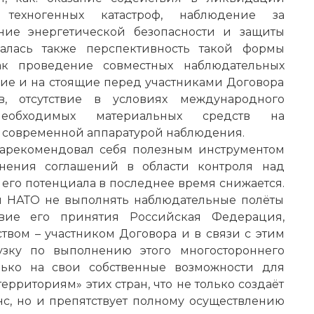
техногенных катастроф, наблюдение за
ние энергетической безопасности и защиты
чалась также перспективность такой формы
 как проведение совместных наблюдательных
ние и на стоящие перед участниками Договора
ов, отсутствие в условиях международного
 необходимых материальных средств на
х современной аппаратурой наблюдения.
 зарекомендовал себя полезным инструментом
нения соглашений в области контроля над
его потенциала в последнее время снижается.
ан НАТО не выполнять наблюдательные полёты
твие его принятия Российская Федерация,
вом – участником Договора и в связи с этим
зку по выполнению этого многостороннего
лько на свои собственные возможности для
риториям» этих стран, что не только создаёт
, но и препятствует полному осуществлению