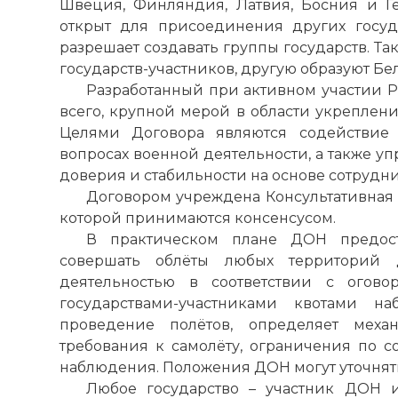
Швеция, Финляндия, Латвия, Босния и Ге
открыт для присоединения других госуда
разрешает создавать группы государств. Та
государств-участников, другую образуют Б
Разработанный при активном участии 
всего, крупной мерой в области укреплени
Целями Договора являются содействие 
вопросах военной деятельности, а также у
доверия и стабильности на основе сотрудни
Договором учреждена Консультативная 
которой принимаются консенсусом.
В практическом плане ДОН предоста
совершать облёты любых территорий
деятельностью в соответствии с ого
государствами-участниками квотами н
проведение полётов, определяет меха
требования к самолёту, ограничения по с
наблюдения. Положения ДОН могут уточня
Любое государство – участник ДОН и