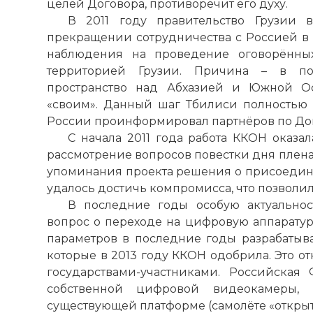
целей Договора, противоречит его духу.
В 2011 году правительство Грузии 
прекращении сотрудничества с Россией в
наблюдения на проведение оговорённы
территорией Грузии. Причина – в по
пространство над Абхазией и Южной Осе
«своим». Данный шаг Тбилиси полностью
России проинформировал партнёров по Дог
С начала 2011 года работа ККОН оказал
рассмотрение вопросов повестки дня плен
упоминания проекта решения о присоедине
удалось достичь компромисса, что позволи
В последние годы особую актуальнос
вопрос о переходе на цифровую аппарату
параметров в последние годы разрабатыв
которые в 2013 году ККОН одобрила. Это о
государствами-участниками. Российска
собственной цифровой видеокамеры, 
существующей платформе (самолёте «открыт