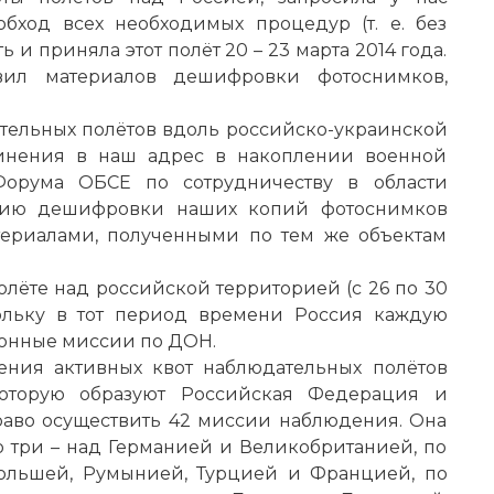
бход всех необходимых процедур (т. е. без
и приняла этот полёт 20 – 23 марта 2014 года.
ил материалов дешифровки фотоснимков,
дательных полётов вдоль российско-украинской
инения в наш адрес в накоплении военной
Форума ОБСЕ по сотрудничеству в области
ацию дешифровки наших копий фотоснимков
териалами, полученными по тем же объектам
лёте над российской территорией (с 26 по 30
кольку в тот период времени Россия каждую
онные миссии по ДОН.
ения активных квот наблюдательных полётов
которую образуют Российская Федерация и
право осуществить 42 миссии наблюдения. Она
о три – над Германией и Великобританией, по
Польшей, Румынией, Турцией и Францией, по