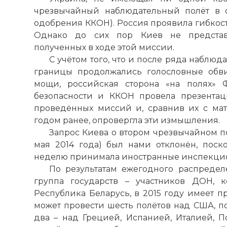
чрезвычайный наблюдательный полёт в о
одобрения ККОН). Россия проявила гибкость 
Однако до сих пор Киев не представ
полученных в ходе этой миссии.
С учётом того, что и после ряда наблю
границы продолжались голословные обв
мощи, российская сторона «на полях» 
безопасности и ККОН провела презент
проведённых миссий и, сравнив их с ма
годом ранее, опровергла эти измышления.
Запрос Киева о втором чрезвычайном по
мая 2014 года) был нами отклонён, пос
неделю принимала иностранные инспекци
По результатам ежегодного распредел
группа государств – участников ДОН, 
Республика Беларусь, в 2015 году имеет 
может провести шесть полётов над США, п
два – над Грецией, Испанией, Италией, 