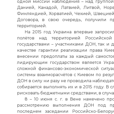
одной миссии наблюдения – над группой 
Данией, Канадой, Латвией, Литвой, Норв
Финляндией, Хорватией, Чехией, Швецией 
Договора, в свою очередь, получили п
территорией.
На 2015 год Украина впервые запроси
полётов над территорией Российско
государствами – участниками ДОН, так и д
качестве гарантии реализации права Кие
внесении предоплаты за каждый самосто
лидирующим государством является Украи
сложной финансово-экономической ситуац
системы взаиморасчётов с Киевом по резуль
ДОН в силу ни разу не проводила наблюда
собирается выполнять их и в 2015 году. В
рисковать бюджетными средствами, в случа
8 – 10 июня с. г. в Вене намечено п
рассмотрению выполнения ДОН под пре
последнем заседании Российско-Белор