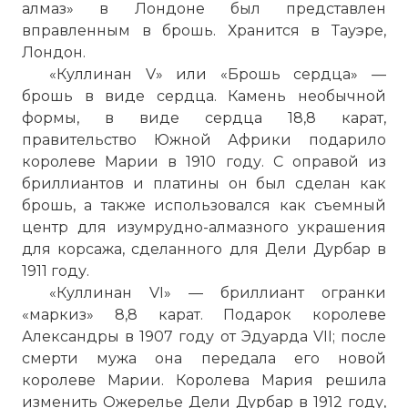
алмаз» в Лондоне был представлен
вправленным в брошь. Хранится в Тауэре,
Лондон.
«Куллинан V» или «Брошь сердца» —
брошь в виде сердца. Камень необычной
формы, в виде сердца 18,8 карат,
правительство Южной Африки подарило
королеве Марии в 1910 году. С оправой из
бриллиантов и платины он был сделан как
брошь, а также использовался как съемный
центр для изумрудно-алмазного украшения
для корсажа, сделанного для Дели Дурбар в
1911 году.
«Куллинан VI» — бриллиант огранки
«маркиз» 8,8 карат. Подарок королеве
Александры в 1907 году от Эдуарда VII; после
☓
смерти мужа она передала его новой
королеве Марии. Королева Мария решила
изменить Ожерелье Дели Дурбар в 1912 году,