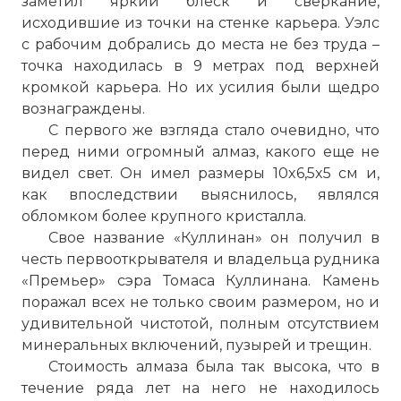
заметил яркий блеск и сверкание,
исходившие из точки на стенке карьера. Уэлс
с рабочим добрались до места не без труда –
точка находилась в 9 метрах под верхней
кромкой карьера. Но их усилия были щедро
вознаграждены.
С первого же взгляда стало очевидно, что
перед ними огромный алмаз, какого еще не
видел свет. Он имел размеры 10x6,5x5 см и,
как впоследствии выяснилось, являлся
обломком более крупного кристалла.
Свое название «Куллинан» он получил в
честь первооткрывателя и владельца рудника
«Премьер» сэра Томаса Куллинана. Камень
поражал всех не только своим размером, но и
удивительной чистотой, полным отсутствием
минеральных включений, пузырей и трещин.
Стоимость алмаза была так высока, что в
течение ряда лет на него не находилось