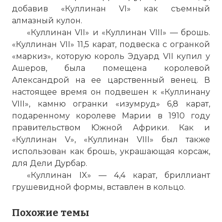
добавив «Куллинан VI» как съемный
алмазный кулон.
«Куллинан VII» и «Куллинан VIII» — брошь.
«Куллинан VII» 11,5 карат, подвеска с огранкой
«маркиз», которую король Эдуард VII купил у
Ашеров, была помещена королевой
Александрой на ее царственный венец. В
настоящее время он подвешен к «Куллинану
VIII», камню огранки «изумруд» 6,8 карат,
подаренному королеве Марии в 1910 году
правительством Южной Африки. Как и
«Куллинан V», «Куллинан VIII» был также
использован как брошь, украшающая корсаж,
для Дели Дурбар.
«Куллинан IX» — 4,4 карат, бриллиант
грушевидной формы, вставлен в кольцо.
Похожие темы