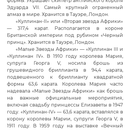
формы. Украшает скипетр английского короля
Эдуарда VII. Самый крупный ограненный
алмаз в мире. Хранится в Тауэре, Лондон.
«Куллинан-II» или «Вторая звезда Африки»
— 317,4 карат. Располагается в короне
Британской империи под рубином «Черный
принц». Хранится в Тауэре, Лондон.
«Малые Звезды Африки» — «Куллинан III и
«Куллинан IV». В 1910 году королева Мария,
супруга Георга V, носила брошь из
грушевидного бриллианта в 94,4 карата,
подвешенного к бриллианту квадратной
формы 63,6 карата. Королева Мария часто
надевала «Малые Звезды Африки» как брошь
на важные официальные мероприятия,
включая свадьбу принцессы Елизаветы в 1947
году. «Куллинан-IV» — 63,6 карата, вставлялся в
корону королевы Марии, супруги Георга V, в
1911 году. В 1959 году на выставке «Вечный