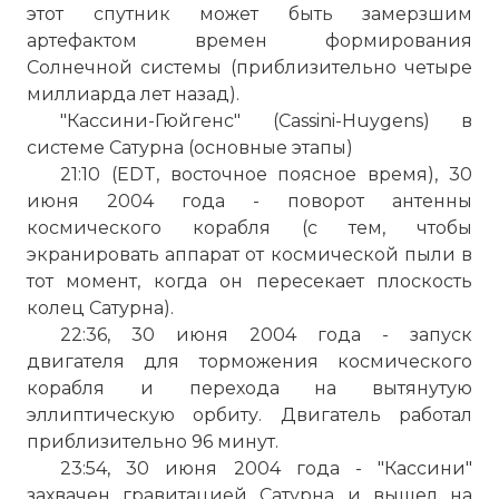
этот спутник может быть замерзшим
артефактом времен формирования
Солнечной системы (приблизительно четыре
миллиарда лет назад).
"Кассини-Гюйгенс" (Cassini-Huygens) в
системе Сатурна (основные этапы)
21:10 (EDT, восточное поясное время), 30
☓
июня 2004 года - поворот антенны
космического корабля (с тем, чтобы
экранировать аппарат от космической пыли в
тот момент, когда он пересекает плоскость
колец Сатурна).
22:36, 30 июня 2004 года - запуск
двигателя для торможения космического
корабля и перехода на вытянутую
эллиптическую орбиту. Двигатель работал
приблизительно 96 минут.
23:54, 30 июня 2004 года - "Кассини"
Кольца Сатурна через которые Кассини
захвачен гравитацией Сатурна и вышел на