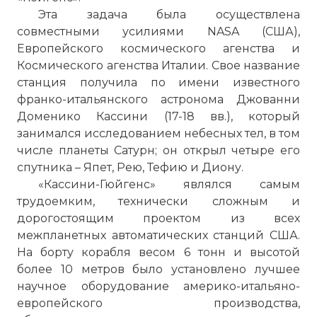
Эта задача была осуществлена
совместными усилиями NASA (США),
Европейского космического агенства и
Космического агенства Италии. Свое название
станция получила по имени известного
франко-итальянского астронома Джованни
Доменико Кассини (17-18 вв.), который
занимался исследованием небесных тел, в том
числе планеты Сатурн; он открыл четыре его
спутника – Япет, Рею, Тефию и Диону.
«Кассини-Гюйгенс» являлся самым
трудоемким, технически сложным и
дорогостоящим проектом из всех
межпланетных автоматических станций США.
На борту корабля весом 6 тонн и высотой
более 10 метров было установлено лучшее
научное оборудование америко-итальяно-
европейского производства,