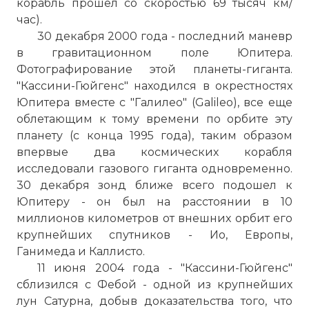
корабль прошел со скоростью 69 тысяч км/
час).
30 декабря 2000 года - последний маневр
в гравитационном поле Юпитера.
Фотографирование этой планеты-гиганта.
"Кассини-Гюйгенс" находился в окрестностях
Юпитера вместе с "Галилео" (Galileo), все еще
облетающим к тому времени по орбите эту
планету (с конца 1995 года), таким образом
впервые два космических корабля
исследовали газового гиганта одновременно.
30 декабря зонд ближе всего подошел к
Юпитеру - он был на расстоянии в 10
миллионов километров от внешних орбит его
крупнейших спутников - Ио, Европы,
Ганимеда и Каллисто.
11 июня 2004 года - "Кассини-Гюйгенс"
сблизился с Фебой - одной из крупнейших
лун Сатурна, добыв доказательства того, что