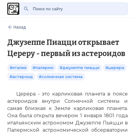
Назад
Джузеппе Пиацци открывает
Цереру - первый из астероидов
#италия
#палермо
#джузеппе пиацци
#церера
#астероид
#солнечная система
Церера - это карликовая планета в поясе
астероидов внутри Солнечной системы и
самая близкая к Земле карликовая планета.
Она была открыта вечером 1 января 1801 года
итальянским астрономом Джузеппе Пьяцци в
Палермской астрономической обсерватории