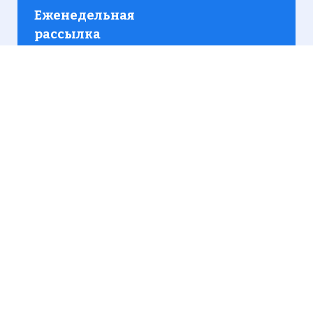
Еженедельная
рассылка
Присылаем только актуальную информацию без
лишних писем. Свежие и интересующие вас
материалы.