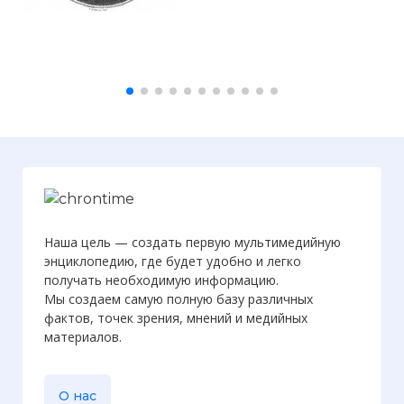
Церера - это карликовая планета в поясе
Наша цель — создать первую мультимедийную
астероидов. Её открыл 214 лет назад
энциклопедию, где будет удобно и легко
астроном Джузеппе Пиацци.
получать необходимую информацию.
Фото статьи:
Мы создаем самую полную базу различных
фактов, точек зрения, мнений и медийных
материалов.
О нас