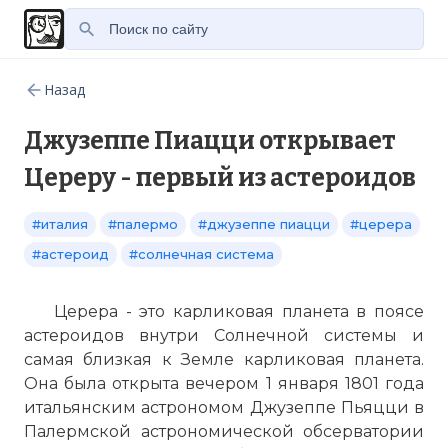
Назад
Джузеппе Пиацци открывает
Цереру - первый из астероидов
#италия
#палермо
#джузеппе пиацци
#церера
#астероид
#солнечная система
Церера - это карликовая планета в поясе
астероидов внутри Солнечной системы и
самая близкая к Земле карликовая планета.
Она была открыта вечером 1 января 1801 года
итальянским астрономом Джузеппе Пьяцци в
Палермской астрономической обсерватории