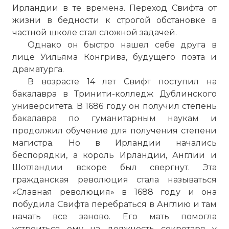
Ирландии в те времена. Переход Свифта от
жизни в бедности к строгой обстановке в
частной школе стал сложной задачей.
Однако он быстро нашел себе друга в
лице Уильяма Конгрива, будущего поэта и
драматурга.
В возрасте 14 лет Свифт поступил на
бакалавра в Тринити-колледж Дублинского
университета. В 1686 году он получил степень
бакалавра по гуманитарным наукам и
продолжил обучение для получения степени
магистра. Но в Ирландии начались
беспорядки, а король Ирландии, Англии и
Шотландии вскоре был свергнут. Эта
гражданская революция стала называться
«Славная революция» в 1688 году и она
побудила Свифта перебраться в Англию и там
начать все заново. Его мать помогла
устроиться ему на должность секретаря у