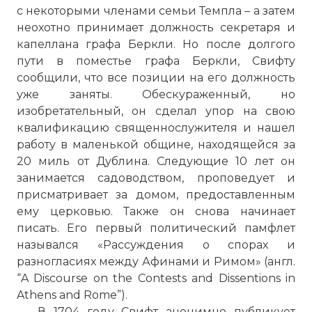
с некоторыми членами семьи Темпла – а затем
неохотно принимает должность секретаря и
капеллана графа Беркли. Но после долгого
пути в поместье графа Беркли, Свифту
сообщили, что все позиции на его должность
уже заняты. Обескураженный, но
изобретательный, он сделал упор на свою
квалификацию священнослужителя и нашел
работу в маленькой общине, находящейся за
20 миль от Дублина. Следующие 10 лет он
занимается садоводством, проповедует и
присматривает за домом, предоставленным
ему церковью. Также он снова начинает
писать. Его первый политический памфлет
назывался «Рассуждения о спорах и
разногласиях между Афинами и Римом» (англ.
“A Discourse on the Contests and Dissentions in
Athens and Rome”).
В 1704 году Свифт анонимно публикует