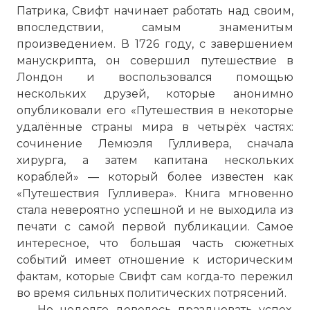
Патрика, Свифт начинает работать над своим,
впоследствии, самым знаменитым
произведением. В 1726 году, с завершением
манускрипта, он совершил путешествие в
Лондон и воспользовался помощью
нескольких друзей, которые анонимно
опубликовали его «Путешествия в некоторые
удалённые страны мира в четырёх частях:
Вернуться в статью:
Джонатан Свифт публикует
сочинение Лемюэля Гулливера, сначала
хирурга, а затем капитана нескольких
кораблей» — который более известен как
«Путешествия Гулливера». Книга мгновенно
стала невероятно успешной и не выходила из
печати с самой первой публикации. Самое
интересное, что большая часть сюжетных
событий имеет отношение к историческим
фактам, которые Свифт сам когда-то пережил
во время сильных политических потрясений.
Но недолго довелось праздновать успех,