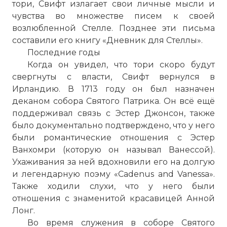
тори, Свифт излагает свои личные мысли и
чувства во множестве писем к своей
возлюбленной Стелле. Позднее эти письма
составили его книгу «Дневник для Стеллы».
Последние годы
Когда он увидел, что тори скоро будут
свергнуты с власти, Свифт вернулся в
Ирландию. В 1713 году он был назначен
деканом собора Святого Патрика. Он всё ещё
поддерживал связь с Эстер Джонсон, также
Новый Гулливер / The New Gulliver (Александр П
было документально подтверждено, что у него
Имя:
были романтические отношения с Эстер
Ванхомри (которую он называл Ванессой).
Комментарий:
Ухаживания за ней вдохновили его на долгую
и легендарную поэму «Cadenus and Vanessa».
Также ходили слухи, что у него были
Проверочный код:
отношения с знаменитой красавицей Анной
Лонг.
Во время служения в соборе Святого