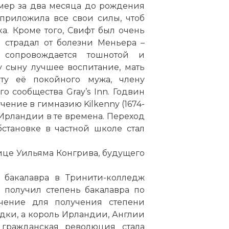
мер за два месяца до рождения
 приложила все свои силы, чтоб
а. Кроме того, Свифт был очень
 страдал от болезни Меньера –
е сопровождается тошнотой и
у сыну лучшее воспитание, мать
ату её покойного мужа, члену
о сообщества Gray’s Inn. Годвин
чение в гимназию Kilkenny (1674-
в Ирландии в те времена. Переход
становке в частной школе стал
ице Уильяма Конгрива, будущего
а бакалавра в Тринити-колледж
н получил степень бакалавра по
чение для получения степени
дки, а король Ирландии, Англии
 гражданская революция стала