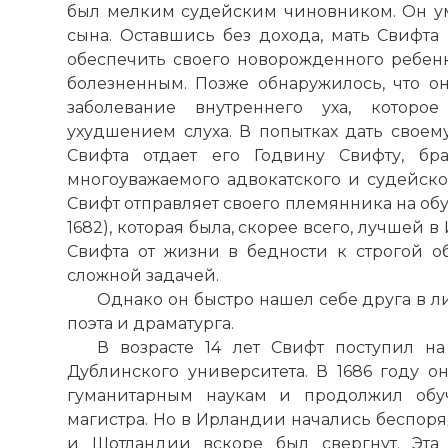
был мелким судейским чиновником. Он у
сына. Оставшись без дохода, мать Свифта
обеспечить своего новорожденного ребенк
болезненным. Позже обнаружилось, что он
заболевание внутреннего уха, которо
ухудшением слуха. В попытках дать своем
Свифта отдает его Годвину Свифту, бр
многоуважаемого адвокатского и судейског
Свифт отправляет своего племянника на обу
1682), которая была, скорее всего, лучшей 
Свифта от жизни в бедности к строгой об
сложной задачей.
Однако он быстро нашел себе друга в л
поэта и драматурга.
В возрасте 14 лет Свифт поступил н
Дублинского университета. В 1686 году о
гуманитарным наукам и продолжил обу
магистра. Но в Ирландии начались беспоря
и Шотландии вскоре был свергнут. Эта