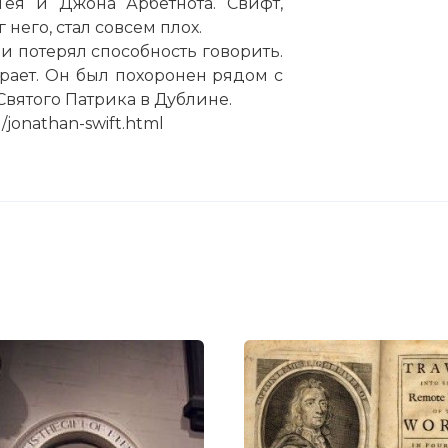
Гея и Джона Арбетнота. Свифт,
него, стал совсем плох.
 и потерял способность говорить.
ирает. Он был похоронен рядом с
вятого Патрика в Дублине.
u/jonathan-swift.html
ие "Путешествий Гулливера" 1726 г.