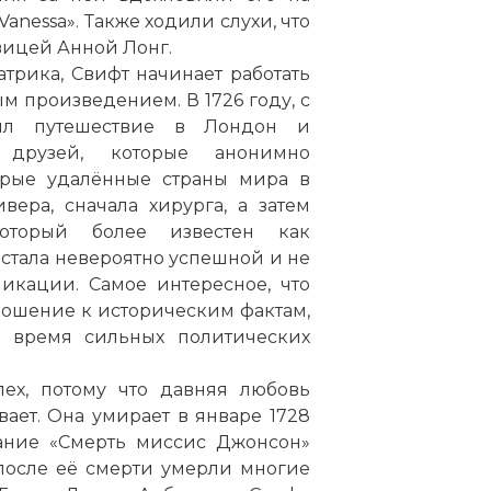
anessa». Также ходили слухи, что
вицей Анной Лонг.
трика, Свифт начинает работать
м произведением. В 1726 году, с
шил путешествие в Лондон и
 друзей, которые анонимно
орые удалённые страны мира в
вера, сначала хирурга, а затем
оторый более известен как
 стала невероятно успешной и не
икации. Самое интересное, что
ношение к историческим фактам,
о время сильных политических
пех, потому что давняя любовь
ает. Она умирает в январе 1728
сание «Смерть миссис Джонсон»
ре после её смерти умерли многие