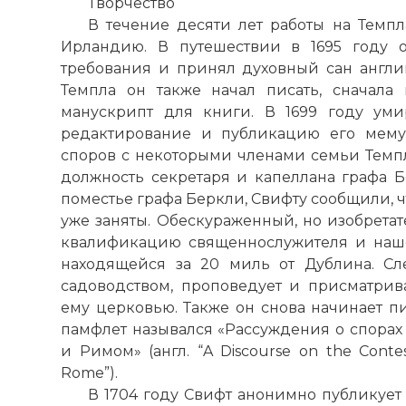
Творчество
В течение десяти лет работы на Темп
Ирландию. В путешествии в 1695 году 
требования и принял духовный сан англ
Темпла он также начал писать, сначала к
манускрипт для книги. В 1699 году уми
редактирование и публикацию его мему
споров с некоторыми членами семьи Темпл
должность секретаря и капеллана графа Б
поместье графа Беркли, Свифту сообщили, ч
уже заняты. Обескураженный, но изобретат
квалификацию священнослужителя и наше
находящейся за 20 миль от Дублина. Сл
садоводством, проповедует и присматрив
ему церковью. Также он снова начинает п
памфлет назывался «Рассуждения о спорах
и Римом» (англ. “A Discourse on the Contes
Rome”).
В 1704 году Свифт анонимно публикует