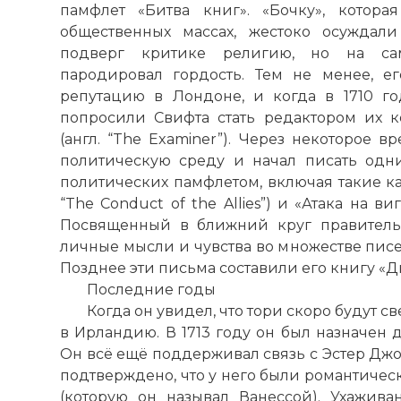
памфлет «Битва книг». «Бочку», котора
общественных массах, жестоко осуждал
подверг критике религию, но на са
пародировал гордость. Тем не менее, е
репутацию в Лондоне, и когда в 1710 г
попросили Свифта стать редактором их 
(англ. “The Examiner”). Через некоторое 
политическую среду и начал писать одн
политических памфлетом, включая такие ка
“The Conduct of the Allies”) и «Атака на виг
Посвященный в ближний круг правительс
личные мысли и чувства во множестве писе
Позднее эти письма составили его книгу «Д
Последние годы
Когда он увидел, что тори скоро будут с
в Ирландию. В 1713 году он был назначен 
Он всё ещё поддерживал связь с Эстер Джо
подтверждено, что у него были романтичес
(которую он называл Ванессой). Ухажив