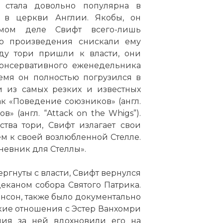
я стала довольно популярна в
и в церкви Англии. Якобы, он
мом деле Свифт всего-лишь
го произведения снискали ему
оду тори пришли к власти, они
консервативного еженедельника
время он полностью погрузился в
и из самых резких и известных
к «Поведение союзников» (англ.
ов» (англ. “Attack on the Whigs”).
тва тори, Свифт излагает свои
м к своей возлюбленной Стелле.
невник для Стеллы».
вергнуты с власти, Свифт вернулся
деканом собора Святого Патрика.
нсон, также было документально
кие отношения с Эстер Ванхомри
ания за ней вдохновили его на