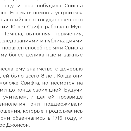
8 году и она побудила Свифта
ово. Его мать помогла устроиться
о английского государственного
нии 10 лет Свифт работал в Мун-
 Темпла, выполняя поручения,
 исследованиями и публикациями
ыл поражен способностями Свифта
ему более деликатные и важные
несла ему знакмство с дочерью
ей было всего 8 лет. Когда они
 моложе Свифта, но несмотря на
ыми до конца своих дней. Будучи
и учителем, и дал ей прозвище
еннолетия, они поддерживали
ношения, которые продолжались
они обвенчались в 1716 году, и
ос Джонсон.