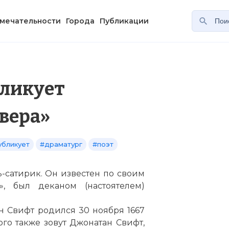
мечательности
Города
Публикации
ликует
вера»
убликует
#драматург
#поэт
-сатирик. Он известен по своим
», был деканом (настоятелем)
н Свифт родился 30 ноября 1667
ого также зовут Джонатан Свифт,