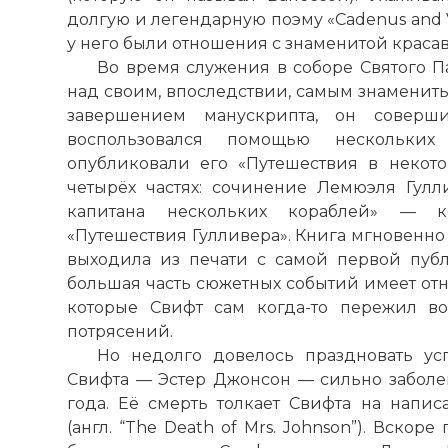
☓
долгую и легендарную поэму «Cadenus and V
у него были отношения с знаменитой краса
Во время служения в соборе Святого Па
над своим, впоследствии, самым знамениты
завершением манускрипта, он совер
воспользовался помощью нескольких
опубликовали его «Путешествия в некот
четырёх частях: сочинение Лемюэля Гулли
капитана нескольких кораблей» — к
«Путешествия Гулливера». Книга мгновенно
выходила из печати с самой первой публ
большая часть сюжетных событий имеет от
которые Свифт сам когда-то пережил в
потрясений.
Но недолго довелось праздновать ус
Свифта — Эстер Джонсон — сильно заболев
года. Её смерть толкает Свифта на напи
(англ. “The Death of Mrs. Johnson”). Вско