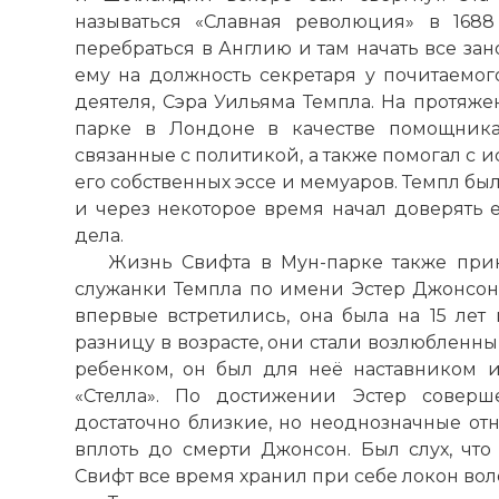
называться «Славная революция» в 168
перебраться в Англию и там начать все зан
ему на должность секретаря у почитаемог
деятеля, Сэра Уильяма Темпла. На протяже
парке в Лондоне в качестве помощника
связанные с политикой, а также помогал с
его собственных эссе и мемуаров. Темпл б
и через некоторое время начал доверять 
дела.
Жизнь Свифта в Мун-парке также при
служанки Темпла по имени Эстер Джонсон, 
впервые встретились, она была на 15 лет
разницу в возрасте, они стали возлюбленн
ребенком, он был для неё наставником 
«Стелла». По достижении Эстер соверш
достаточно близкие, но неоднозначные от
вплоть до смерти Джонсон. Был слух, что 
Свифт все время хранил при себе локон вол