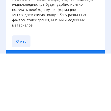
энциклопедию, где будет удобно и легко
получать необходимую информацию.
Мы создаем самую полную базу различных
фактов, точек зрения, мнений и медийных
материалов.
О нас
Еженедельная
рассылка
Присылаем только актуальную информацию без
лишних писем. Свежие и интересующие вас
материалы.