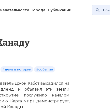
мечательности
Города
Публикации
Канаду
#день в истории
#событие
ователь Джон Кабот высадился на
ндленд и объявил эти земли
открытие послужило началом
ию. Карта мира демонстрирует,
ной Канады.