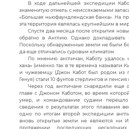
В ходе дальнейшей экспедиции Кабо
знаменитую отмель с неиссякаемыми запас
«Большая ньюфаундлендская банка». На п
эта территория являлась крупнейшим в мир
Спустя два месяца после открытия новы
обратно в Англию. Однако докладывать 
Поскольку обнаруженные земли не были бог
да еще отличались суровым климатом.
По мнению англичан, Каботу удалось 
хана» (именно так в те времена называли К
и чужеземцу (Джон Кабот был родом из п
Генуя) стали 10 фунтов стерлингов и пенсия 
Через год англичане снарядили еще 
главе с Джоном Каботом, во время которо
умер, и командование судами перешло 
сведения о результатах этого плавания в
одно: по итогам второй экспедиции англи
вновь открытые земли не являются ни И
протяжении последующих нескольких