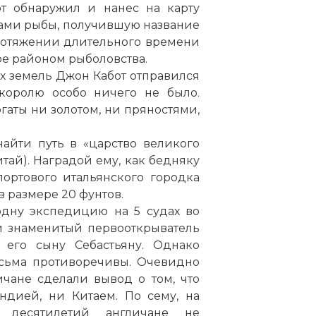
т обнаружил и нанес на карту
ами рыбы, получившую название
ротяжении длительного времени
е районом рыболовства.
х земель Джон Кабот отправился
королю особо ничего не было.
аты ни золотом, ни пряностями,
найти путь в «царство великого
итай). Наградой ему, как бедняку
ортового итальянского городка
в размере 20 фунтов.
одну экспедицию на 5 судах во
й знаменитый первооткрыватель
его сыну Себастьяну. Однако
есьма противоречивы. Очевидно
чане сделали вывод о том, что
ндией, ни Китаем. По сему, на
 десятилетий англичане не