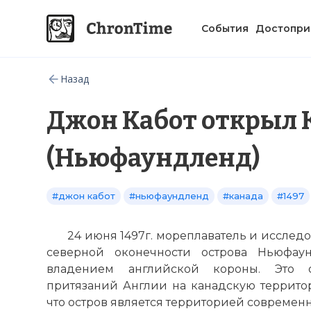
События
Достопри
Назад
Джон Кабот открыл 
(Ньюфаундленд)
#джон кабот
#ньюфаундленд
#канада
#1497
24 июня 1497г. мореплаватель и исслед
северной оконечности острова Ньюфау
владением английской короны. Это 
притязаний Англии на канадскую территор
что остров является территорией современ