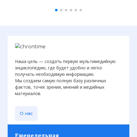
11 лет, семья Кабото переехала в
Венецию, где Джованни впоследствии
служил в торговой компании
Фото статьи:
Наша цель — создать первую мультимедийную
энциклопедию, где будет удобно и легко
получать необходимую информацию.
Мы создаем самую полную базу различных
фактов, точек зрения, мнений и медийных
материалов.
О нас
Еженедельная