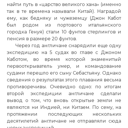
найти путь в «царство великого хана» (именно
так в те времена называли Китай). Наградой
ему, как бедняку и чужеземцу (Джон Кабот
был родом из портового итальянского
городка Генуя) стали 10 фунтов стерлингов и
пенсия в размере 20 фунтов.
Через год англичане снарядили еще одну
экспедицию на 5 судах во главе с Джоном
Каботом, во время которой знаменитый
первооткрыватель умер, и командование
судами перешло его сыну Себастьяну. Однако
сведения о результатах этого плавания весьма
противоречивы. Очевидно одно: по итогам
второй экспедиции англичане сделали
вывод о том, что вновь открытые земли не
являются ни Индией, ни Китаем. По сему, на
протяжении последующих нескольких
десятилетий англичане не отправляли сюда
новых экспедиций.