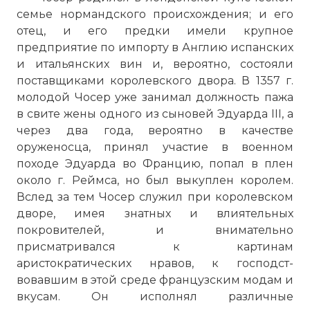
семье нормандского происхождения; и его
отец, и его предки имели крупное
предприятие по импорту в Англию испанских
и итальянских вин и, вероятно, состояли
поставщиками королевского двора. В 1357 г.
молодой Чосер уже занимал должность пажа
в свите жены одного из сыновей Эдуарда III, а
через два года, вероятно в качестве
оруженосца, принял участие в военном
походе Эдуарда во Францию, попал в плен
около г. Реймса, но был выкуплен королем.
Вслед за тем Чосер служил при королевском
дворе, имея знатных и влиятельных
покровителей, и внимательно
присматривался к картинам
аристократических нравов, к господст­
вовавшим в этой среде французским модам и
вкусам. Он исполнял различные