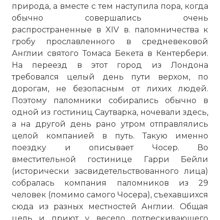
природа, а вместе с тем наступила пора, когда
обычно совершались очень
распространенные в XIV в. паломничества к
гробу прославленного в средневековой
Англии святого Томаса Бекета в Кентербери.
На переезд в этот город из Лондона
требовался целый день пути верхом, по
дорогам, не безопасным от лихих людей.
Поэтому паломники собирались обычно в
одной из гостиниц Саутварка, ночевали здесь,
а на другой день рано утром отправлялись
целой компанией в путь. Такую именно
поездку и описывает Чосер. Во
вместительной гостинице Гарри Бейли
(исторически засвидетельствованного лица)
собралась компания паломников из 29
человек (помимо самого Чосера), съехавшихся
сюда из разных местностей Англии. Общая
цель и приют у весело потрескивающего