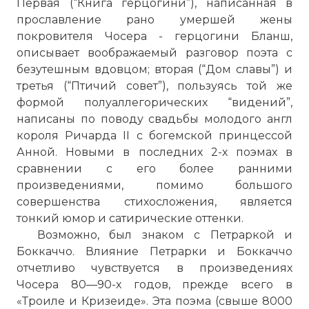
Первая (“Книга герцогини”), написанная в
прославление рано умершей жены
покровителя Чосера - герцогини Бланш,
описывает воображаемый разговор поэта с
безутешным вдовцом; вторая (“Дом славы”) и
третья (“Птичий совет”), пользуясь той же
формой полуаллегорических “видений”,
написаны по поводу свадьбы молодого англ
короля Ричарда II с богемской принцессой
Анной. Новыми в последних 2-х поэмах в
сравнении с его более ранними
произведениями, помимо большого
совершенства стихосложения, является
тонкий юмор и сатирические оттенки.
Возможно, был знаком с Петраркой и
Боккаччо. Влияние Петрарки и Боккаччо
отчетливо чувствуется в произведениях
Чосера 80—90-х годов, прежде всего в
«Троиле и Кризеиде». Эта поэма (свыше 8000