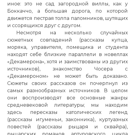
иное: это не сад загородной виллы, как у
Боккаччо, а большая дорога, по которой
движется пестрая толпа паломников, шутящих
и ссорящихся друг с другом.
Несмотря на несколько случайных
сюжетных совпадений (рассказы купца,
моряка, управителя, помещика и студента
находят себе близкие параллели в новеллах
«Декамерона», хотя и заимствованы из других
источников), знакомство Чосера с
«Декамероном» не может быть доказано.
Сюжеты своих рассказов он почерпнул из
самых разнообразных источников. В целом
они воспроизводят все основные жанры
средневековой литературы; мы находим
здесь пересказы като­лических легенд
(рассказы игуменьи, законника), куртуазных
повестей (рассказы рыцаря и сквайра),
рыцарских романов артуровского цикла