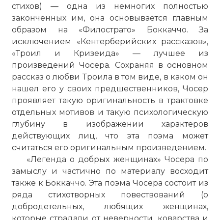
стихов) — одна из немногих полностью
законченных им, она основывается главным
образом на «Филострато» Боккаччо. За
исключением «Кентерберийских рассказов»,
«Троил и Кризеида» — лучшее из
произведений Чосера. Сохраняя в основном
рассказ о любви Троила в том виде, в каком он
нашел его у своих предшественников, Чосер
проявляет такую оригинальность в трактовке
отдельных мотивов и такую психологическую
глубину в изображении характеров
действующих лиц, что эта поэма может
считаться его оригинальным произведением.
«Легенда о добрых женщинах» Чосера по
замыслу и частично по материалу восходит
также к Боккаччо. Эта поэма Чосера состоит из
ряда стихотворных повествований (о
добродетель­ных, любящих женщинах,
которые страдали от неверности, коварства и