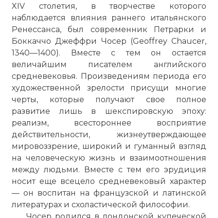
XIV столетия, в творчестве которого
наблюдается влияния раннего итальянского
Ренессанса, был современник Петрарки и
Боккаччо Джеффри Чосер (Geoffrey Chaucer,
1340—1400). Вместе с тем он остается
величайшим писателем английского
средневековья. Произведениям периода его
художественной зрелости присущи многие
черты, которые получают свое полное
развитие лишь в шекспировскую эпоху:
реализм, всестороннее восприятие
действительности, жизнеутверждающее
мировоззрение, широкий и гуманный взгляд
на человеческую жизнь и взаимо­отношения
между людьми. Вместе с тем его эрудиция
носит еще всецело средневековый характер
— он воспитан на французской и латинской
литературах и схоластической философии.
Чосер родился в лондонской купеческой