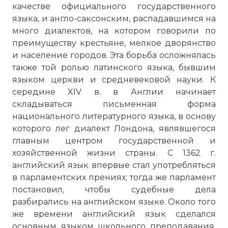
качестве официального государственного
языка, и англо-саксонским, распадав­шимся на
много диалектов, на котором говорили по
преимуществу крестьяне, мелкое дворянство
и население городов. Эта борьба осложнялась
также той ролью латинского языка, бывшим
языком церкви и средневековой науки. К
середине XIV в. в Англии начинает
складываться письменная форма
национального литературного языка, в основу
которого лег диалект Лондона, являвшегося
главным центром государственной и
хозяйствен­ной жизни страны. С 1362 г.
английский язык впервые стал употребляться
в парламентских прениях; тогда же парламент
постановил, чтобы судебные дела
разбирались на английском языке. Около того
же времени английский язык сделался
основным языком школьного преподавания.