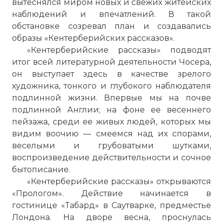
вытеснялся миром новых и свежих житейских
наблюдений и впечатлений. В такой
обстановке созревал план и создавались
образы «Кентер­берийских рассказов».
«Кентерберийские рассказы» подводят
итог всей литературной деятельности Чосера,
он выступает здесь в качестве зрелого
художника, тонкого и глубокого наблюдателя
подлинной жизни. Впервые мы на почве
подлинной Англии; на фоне ее весеннего
пейзажа, среди ее живых людей, которых мы
видим воочию — смеемся над их спорами,
веселыми и грубоватыми шутками,
воспроизведение действительности и соч­ное
бытописание.
«Кентерберийские рассказы» открываются
«Прологом». Действие начинается в
гостинице «Табард» в Саутварке, предместье
Лондона. На дворе весна, просну­лась