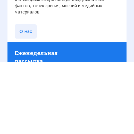
фактов, точек зрения, мнений и медийных
материалов.
О нас
Еженедельная
рассылка
Присылаем только актуальную информацию без
лишних писем. Свежие и интересующие вас
материалы.