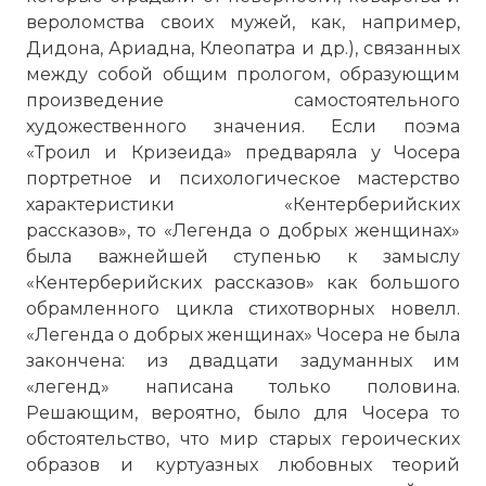
веролом­ства своих мужей, как, например,
Дидона, Ариадна, Клеопатра и др.), связанных
между собой общим прологом, образующим
произведение самостоятельного
художественного значения. Если поэма
«Троил и Кризеида» предваряла у Чосера
портретное и психологическое мастерство
характеристики «Кентерберийских
рассказов», то «Легенда о добрых женщинах»
была важнейшей ступенью к замыслу
«Кентерберийских рассказов» как большого
обрамленного цикла стихотворных новелл.
«Легенда о добрых женщинах» Чосера не была
закончена: из двадцати задуманных им
«легенд» написана только половина.
Решающим, вероятно, было для Чосера то
обстоятельство, что мир старых героических
образов и куртуазных любовных теорий