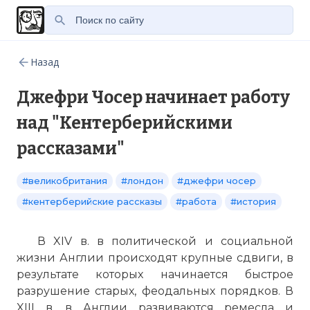
Назад
Джефри Чосер начинает работу
над "Кентерберийскими
рассказами"
#великобритания
#лондон
#джефри чосер
#кентерберийские рассказы
#работа
#история
В XIV в. в политической и социальной
жизни Англии происходят крупные сдвиги, в
результате которых начинается быстрое
разрушение старых, феодальных порядков. В
XIII в. в Англии развиваются ремесла и