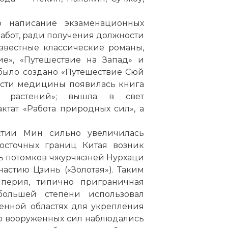
о написание экзаменационных
абот, ради получения должности
звестные классические романы,
ие», «Путешествие на Запад» и
, было создано «Путешествие Сюй
бласти медицины появилась книга
ых растений»; вышла в свет
ктат «Работа природных сил», а
тии Мин сильно увеличилась
восточных границ Китая возник
ь потомков чжурчжэней Нурхаци
настию Цзинь («Золотая»). Таким
перия, типично приграничная
ольшей степени использовал
енной областях для укрепления
го вооруженных сил наблюдались