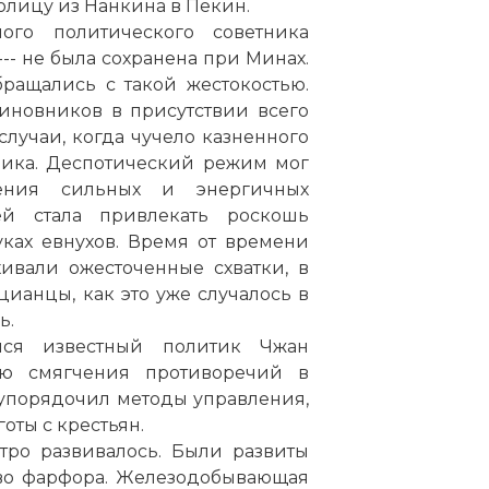
толицу из Нанкина в Пекин.
ого политического советника
-- не была сохранена при Минах.
ращались с такой жестокостью.
иновников в присутствии всего
случаи, когда чучело казненного
ника. Деспотический режим мог
ения сильных и энергичных
ей стала привлекать роскошь
уках евнухов. Время от времени
ивали ожесточенные схватки, в
ианцы, как это уже случалось в
ь.
ся известный политик Чжан
ю смягчения противоречий в
 упорядочил методы управления,
готы с крестьян.
стро развивалось. Были развиты
тво фарфора. Железодобывающая