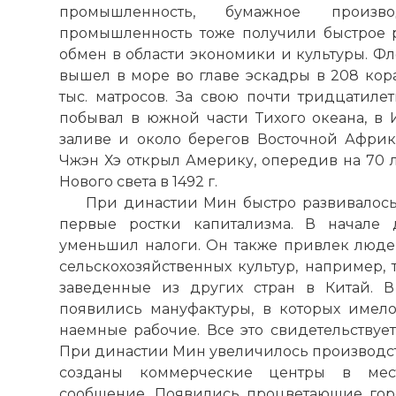
промышленность, бумажное произво
промышленность тоже получили быстрое 
обмен в области экономики и культуры. Фло
вышел в море во главе эскадры в 208 кора
тыс. матросов. За свою почти тридцатил
побывал в южной части Тихого океана, в
заливе и около берегов Восточной Африки
Чжэн Хэ открыл Америку, опередив на 70 л
Нового света в 1492 г.
При династии Мин быстро развивалось
первые ростки капитализма. В начале
уменьшил налоги. Он также привлек люд
сельскохозяйственных культур, например, т
заведенные из других стран в Китай. 
появились мануфактуры, в которых имелос
наемные рабочие. Все это свидетельствует
При династии Мин увеличилось производст
созданы коммерческие центры в мес
сообщение. Появились процветающие город