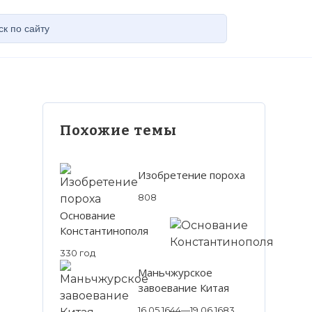
Похожие темы
Изобретение пороха
808
Основание
Константинополя
330 год
Маньчжурское
завоевание Китая
16.05.1644—19.06.1683