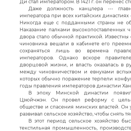
Ди стал императором. В 1421 г. он перенес с
Даже должность канцлера --- главн
императора при всех китайских династиях -
Никогда еще с подданными страны не об
Наказание палками высокопоставленных ч
двора стало обычной практикой. Известны 
чиновника вешали в кабинете его преем
сохраняться лишь во времена правл
императоров. Однако вскоре правител
дворцовой жизни, и власть оказалась в р
между чиновничеством и евнухами вспых
которых обычно поражение терпели конфуц
годы правления императоров династии Хан
В эпоху Минской династии появил
Цзюйчжэн. Он провел реформу с цель
обществе и спасения минских властей. Он
развивал сельское хозяйство, чтобы снять тя
В этот период сельское хозяйство бы
текстильная промышленность, производс