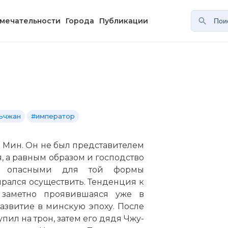
мечательности
Города
Публикации
ьчжан
#император
ю Мин. Он не был представителем
, а равным образом и господство
ой опасными для той формы
ирался осуществить. Тенденция к
 заметно проявившаяся уже в
азвитие в минскую эпоху. После
ил на трон, затем его дядя Чжу-