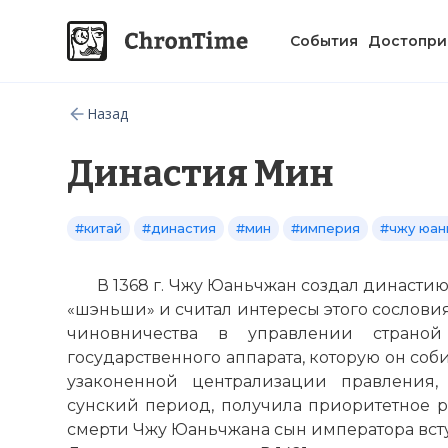
События
Достопри
Назад
Династия Мин
#китай
#династия
#мин
#империя
#чжу юан
В 1368 г. Чжу Юаньчжан создал династи
«шэньши» и считал интересы этого сословия
чиновничества в управлении стран
государственного аппарата, которую он соб
узаконенной централизации правления,
сунский период, получила приоритетное р
смерти Чжу Юаньчжана сын императора вступ