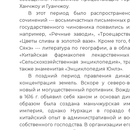
Ханчжоу и Гуанчжоу.
В этот период было распространен
сочинений --- восьмичастных письменных р
государственного чиновника появились и
например, «Речные заводи», «Троецарств
«Цветы сливы в золотой вазе». Кроме того
Сякэ» --- литература по географии, а в о
«Китайская фармакопея лекарственн
«Сельскохозяйственная энциклопедия», тра
также знаменитая «Энциклопедия Юнлэ».
В поздний период правления динас
концентрация земель. Вскоре у северо-
новый и могущественный противник. Вожд
в 1616 г. объявил себя ханом и основал ди
образом была создана маньчжурская им
империя, однако Нурхаци в гораздо б
китайский опыт в административной и во
собственного господства. В организации е