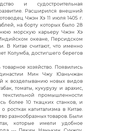
дство и судостроительная
развитие. Расширился внешний
товодец Чжэн Хэ 11 июля 1405 г.
блей, на борту которых было 28
етнюю морскую карьеру Чжэн Хэ
 Индийском океане, Персидском
. В Китае считают, что именно
ет Колумба, достигшего берегов
 товарное хозяйство. Появились
 династии Мин Чжу Юаньчжан
ей к возделыванию новых видов
абак, томаты, кукурузу и арахис,
В текстильной промышленности
ь более 10 ткацких станков, и
 о ростках капитализма в Китае.
во разнообразных товаров. Были
тах, которые имели удобное
а --- Пекин, Нанькин, Сучжоу,