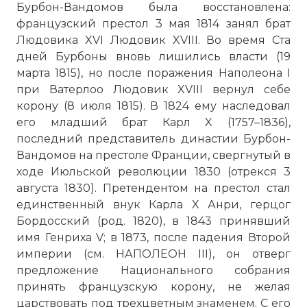
Бурбон-Вандомов была восстановлена:
французский престол 3 мая 1814 занял брат
Людовика XVI Людовик XVIII. Во время Ста
дней Бурбоны вновь лишились власти (19
марта 1815), но после поражения Наполеона I
при Ватерлоо Людовик XVIII вернул себе
корону (8 июля 1815). В 1824 ему наследовал
его младший брат Карл X (1757–1836),
последний представитель династии Бурбон-
Вандомов на престоле Франции, свергнутый в
ходе Июльской революции 1830 (отрекся 3
августа 1830). Претендентом на престол стал
единственный внук Карла X Анри, герцог
Бордосский (род. 1820), в 1843 принявший
имя Генриха V; в 1873, после падения Второй
империи (см. НАПОЛЕОН III), он отверг
предложение Национального собрания
принять французскую корону, не желая
царствовать под трехцветным знаменем. С его