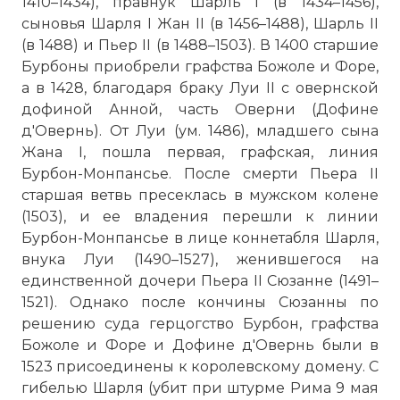
1410–1434), правнук Шарль I (в 1434–1456),
сыновья Шарля I Жан II (в 1456–1488), Шарль II
(в 1488) и Пьер II (в 1488–1503). В 1400 старшие
Бурбоны приобрели графства Божоле и Форе,
а в 1428, благодаря браку Луи II с овернской
дофиной Анной, часть Оверни (Дофине
д'Овернь). От Луи (ум. 1486), младшего сына
Жана I, пошла первая, графская, линия
Бурбон-Монпансье. После смерти Пьера II
старшая ветвь пресеклась в мужском колене
(1503), и ее владения перешли к линии
Бурбон-Монпансье в лице коннетабля Шарля,
внука Луи (1490–1527), женившегося на
единственной дочери Пьера II Сюзанне (1491–
1521). Однако после кончины Сюзанны по
решению суда герцогство Бурбон, графства
Божоле и Форе и Дофине д'Овернь были в
1523 присоединены к королевскому домену. С
гибелью Шарля (убит при штурме Рима 9 мая