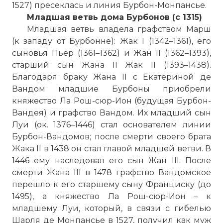
1527) пресеклась и линия Бурбон-Монпансье.
Младшая ветвь дома Бурбонов (с 1315)
Младшая ветвь владела графством Марш
(к западу от Бурбонне): Жак I (1342–1361), его
сыновья Пьер (1361–1362) и Жан II (1362–1393),
старший сын Жана II Жак II (1393–1438).
Благодаря браку Жана II с Екатериной де
Вандом младшие Бурбоны приобрели
княжество Ла Рош-сюр-Ион (будущая Бурбон-
Вандея) и графство Вандом. Их младший сын
Луи (ок. 1376–1446) стал основателем линии
Бурбон-Вандомов; после смерти своего брата
Жака II в 1438 он стал главой младшей ветви. В
1446 ему наследовал его сын Жан III. После
смерти Жана III в 1478 графство Вандомское
перешло к его старшему сыну Франциску (до
1495), а княжество Ла Рош-сюр-Ион – к
младшему Луи, который, в связи с гибелью
Шарля де Монпансье в 1527, получил как муж