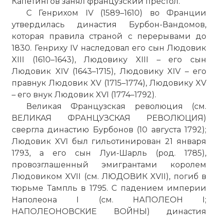
Капетингов занял французский престол.
С Генрихом IV (1589–1610) во Франции
утвердилась династия Бурбон-Вандомов,
которая правила страной с перерывами до
1830. Генриху IV наследовал его сын Людовик
XIII (1610–1643), Людовику XIII – его сын
Людовик XIV (1643–1715), Людовику XIV – его
правнук Людовик XV (1715–1774), Людовику XV
– его внук Людовик XVI (1774–1792).
Великая Французская революция (см.
ВЕЛИКАЯ ФРАНЦУЗСКАЯ РЕВОЛЮЦИЯ)
свергла династию Бурбонов (10 августа 1792);
Людовик XVI был гильотинирован 21 января
1793, а его сын Луи-Шарль (род. 1785),
провозглашенный эмигрантами королем
Людовиком XVII (см. ЛЮДОВИК XVII), погиб в
тюрьме Тампль в 1795. С падением империи
Наполеона I (см. НАПОЛЕОН I;
НАПОЛЕОНОВСКИЕ ВОЙНЫ) династия