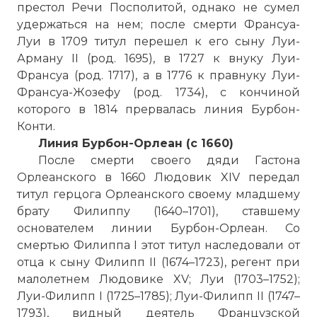
престол Речи Посполитой, однако не сумел
удержаться на нем; после смерти Франсуа-
Луи в 1709 титул перешел к его сыну Луи-
Арману II (род. 1695), в 1727 к внуку Луи-
Франсуа (род. 1717), а в 1776 к правнуку Луи-
Франсуа-Жозефу (род. 1734), с кончиной
которого в 1814 прервалась линия Бурбон-
Конти.
Линия Бурбон-Орлеан (с 1660)
После смерти своего дяди Гастона
Орлеанского в 1660 Людовик XIV передал
титул герцога Орлеанского своему младшему
брату Филиппу (1640–1701), ставшему
основателем линии Бурбон-Орлеан. Со
смертью Филиппа I этот титул наследовали от
отца к сыну Филипп II (1674–1723), регент при
малолетнем Людовике XV; Луи (1703–1752);
Луи-Филипп I (1725–1785); Луи-Филипп II (1747–
1793), видный деятель Французской