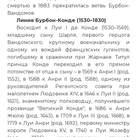
смертью в 1883 прекратилась ветвь Бурбон-
Вандомов.
Линия Бурбон-Конде (1530–1830)
Восходит к Луи I де Конде (1530–1569),
младшему сыну Шарля, первого герцога
☓
Вандомского, крупному военачальнику и
одному из вождей французских гугенотов,
погибшему в сражении при Жарнаке. Титул
принца Конде переходил в его прямом
потомстве от отца к сыну – в 1569 к Анри I (род.
1552), в 1588 к Анри II (род. 1588), одному из
руководителей Регентского совета при
малолетнем Людовике XIV, в 1646 к Луи II (род.
1621), знаменитому полководцу, получившего
прозвище "Великий Конде", в 1686 к Анри
Жюлю (род. 1643), в 1709 к Луи III (род. 1668), в
1719 к Луи Анри (род. 1692), первому министру
короля Людовика XV, в 1740 к Луи Жозефу