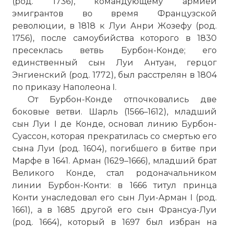
(род. 1736), командующему армией
эмигрантов во время Французской
революции, в 1818 к Луи Анри Жозефу (род.
1756), после самоубийства которого в 1830
пресеклась ветвь Бурбон-Конде; его
единственный сын Луи Антуан, герцог
Энгиенский (род. 1772), был расстрелян в 1804
по приказу Наполеона I.
От Бурбон-Конде отпочковались две
Герб Третьего дома Бурбонов: в
боковые ветви. Шарль (1566–1612), младший
лазуревом, усеянном золотыми лилиями
сын Луи I де Конде, основал линию Бурбон-
щите, червлёная перевязь
Суассон, которая прекратилась со смертью его
Фото статьи:
сына Луи (род. 1604), погибшего в битве при
Марфе в 1641. Арман (1629–1666), младший брат
Великого Конде, стал родоначальником
линии Бурбон-Конти: в 1666 титул принца
Конти унаследовал его сын Луи-Арман I (род.
1661), а в 1685 другой его сын Франсуа-Луи
(род. 1664), который в 1697 был избран на