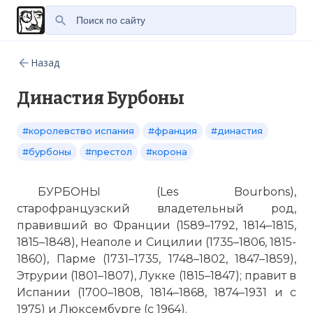
Назад
Династия Бурбоны
#королевство испания
#франция
#династия
#бурбоны
#престол
#корона
БУРБОНЫ (Les Bourbons),
старофранцузский владетельный род,
правивший во Франции (1589–1792, 1814–1815,
1815–1848), Неаполе и Сицилии (1735–1806, 1815-
1860), Парме (1731–1735, 1748–1802, 1847–1859),
Этрурии (1801–1807), Лукке (1815–1847); правит в
Испании (1700–1808, 1814–1868, 1874–1931 и с
1975) и Люксембурге (с 1964).