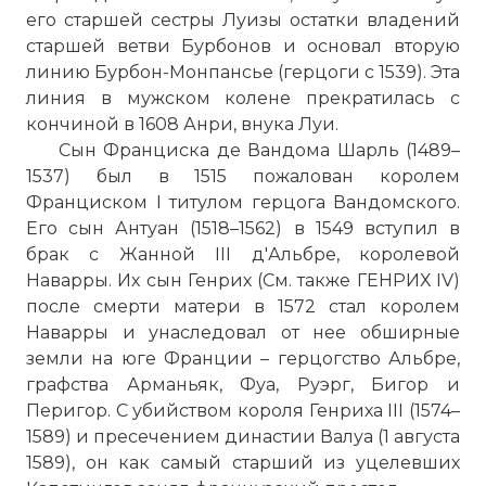
его старшей сестры Луизы остатки владений
старшей ветви Бурбонов и основал вторую
линию Бурбон-Монпансье (герцоги с 1539). Эта
линия в мужском колене прекратилась с
кончиной в 1608 Анри, внука Луи.
Сын Франциска де Вандома Шарль (1489–
1537) был в 1515 пожалован королем
Франциском I титулом герцога Вандомского.
Его сын Антуан (1518–1562) в 1549 вступил в
брак с Жанной III д'Альбре, королевой
Наварры. Их сын Генрих (См. также ГЕНРИХ IV)
после смерти матери в 1572 стал королем
Наварры и унаследовал от нее обширные
земли на юге Франции – герцогство Альбре,
графства Арманьяк, Фуа, Руэрг, Бигор и
Перигор. С убийством короля Генриха III (1574–
1589) и пресечением династии Валуа (1 августа
1589), он как самый старший из уцелевших