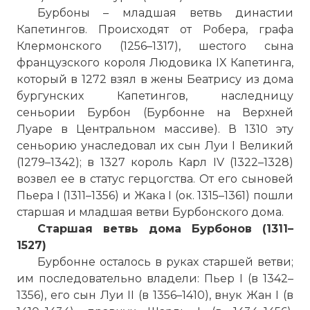
Бурбоны – младшая ветвь династии
Капетингов. Происходят от Робера, графа
Клермонского (1256–1317), шестого сына
французского короля Людовика IX Капетинга,
который в 1272 взял в жены Беатрису из дома
бургунских Капетингов, наследницу
сеньории Бурбон (Бурбонне на Верхней
Луаре в Центральном массиве). В 1310 эту
сеньорию унаследовал их сын Луи I Великий
(1279–1342); в 1327 король Карл IV (1322–1328)
возвел ее в статус герцогства. От его сыновей
Пьера I (1311–1356) и Жака I (ок. 1315–1361) пошли
старшая и младшая ветви Бурбонского дома.
Старшая ветвь дома Бурбонов (1311–
1527)
Бурбонне осталось в руках старшей ветви;
им последовательно владели: Пьер I (в 1342–
1356), его сын Луи II (в 1356–1410), внук Жан I (в