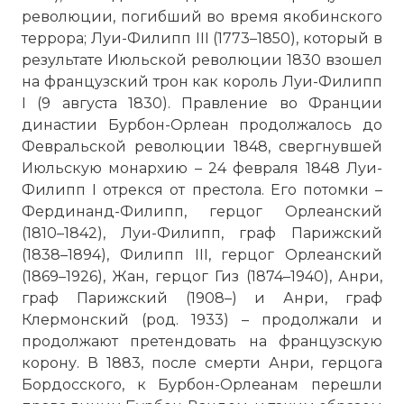
революции, погибший во время якобинского
террора; Луи-Филипп III (1773–1850), который в
результате Июльской революции 1830 взошел
на французский трон как король Луи-Филипп
I (9 августа 1830). Правление во Франции
династии Бурбон-Орлеан продолжалось до
Февральской революции 1848, свергнувшей
Июльскую монархию – 24 февраля 1848 Луи-
Филипп I отрекся от престола. Его потомки –
Фердинанд-Филипп, герцог Орлеанский
(1810–1842), Луи-Филипп, граф Парижский
(1838–1894), Филипп III, герцог Орлеанский
(1869–1926), Жан, герцог
Гиз
(1874–1940), Анри,
граф Парижский (1908–) и Анри, граф
Клермонский (род. 1933) – продолжали и
продолжают претендовать на французскую
корону. В 1883, после смерти Анри, герцога
Бордосского, к Бурбон-Орлеанам перешли