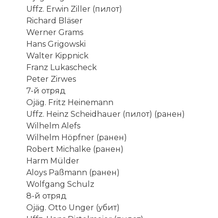
Uffz. Erwin Ziller (пилот)
Richard Bläser
Werner Grams
Hans Grigowski
Walter Kippnick
Franz Lukascheck
Peter Zirwes
7-й отряд
Ojäg. Fritz Heinemann
Uffz. Heinz Scheidhauer (пилот) (ранен)
Карта форта Эбен-Эмаэль
Wilhelm Alefs
Фото статьи:
Wilhelm Höpfner (ранен)
Robert Michalke (ранен)
Harm Mülder
Aloys Paßmann (ранен)
Wolfgang Schulz
8-й отряд
Ojäg. Otto Unger (убит)