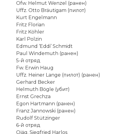
Ofw. Helmut Wenzel (ранен)
Uffz. Otto Bräutigam (пилот)
Kurt Engelmann
Fritz Florian
Fritz Köhler
Karl Polzin
Edmund ‘Eddi’ Schmidt
Paul Windemuth (ранен)
5-й отряд
Fw. Erwin Haug
Uffz. Heiner Lange (пилот) (ранен)
☓
Gerhard Becker
Helmuth Bögle (убит)
Ernst Grechza
Egon Hartmann (ранен)
Franz Jannowski (ранен)
Rudolf Stützinger
6-й отряд
Ojäg. Siegfried Harlos