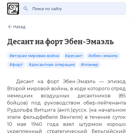
Назад
Десант на форт Эбен-Эмаэль
#вторая мировая война
#десант
#эбен-эмаэль
#форт
#десантная операция
#планер
Десант на форт Эбен-Эмаэль — эпизод
Второй мировой войны, в ходе которого отряд
немецких воздушных десантников (85
бойцов) под руководством обер-лейтенанта
Рудольфа Витцига (англ.)русск. (на начальном
этапе фельдфебеля Венгеля) в течение суток
10 мая 1940 года взял штурмом хорошо
укрепленный стратегический бельгийский