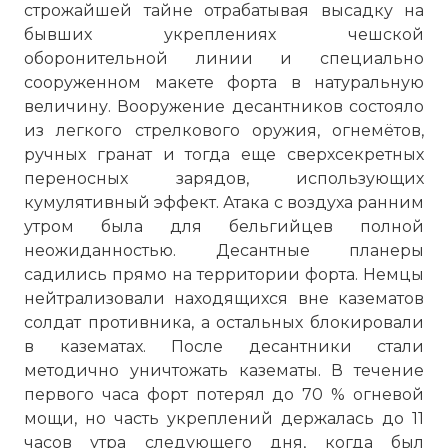
строжайшей тайне отрабатывая высадку на
бывших укреплениях чешской
оборонительной линии и специально
сооруженном макете форта в натуральную
величину. Вооружение десантников состояло
из легкого стрелкового оружия, огнемётов,
ручных гранат и тогда еще сверхсекретных
переносных зарядов, использующих
кумулятивный эффект. Атака с воздуха ранним
утром была для бельгийцев полной
неожиданностью. Десантные планеры
садились прямо на территории форта. Немцы
нейтрализовали находящихся вне казематов
солдат противника, а остальных блокировали
в казематах. После десантники стали
методично уничтожать казематы. В течение
первого часа форт потерял до 70 % огневой
мощи, но часть укреплений держалась до 11
часов утра следующего дня, когда был