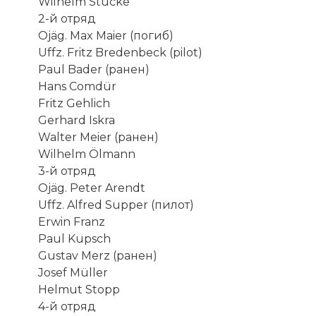
Wilhelm Stucke
2-й отряд
Ojäg. Max Maier (погиб)
Uffz. Fritz Bredenbeck (pilot)
Paul Bader (ранен)
Hans Comdür
Fritz Gehlich
Gerhard Iskra
Walter Meier (ранен)
Wilhelm Ölmann
3-й отряд
Ojäg. Peter Arendt
Uffz. Alfred Supper (пилот)
Erwin Franz
Paul Kupsch
Gustav Merz (ранен)
Josef Müller
Helmut Stopp
4-й отряд