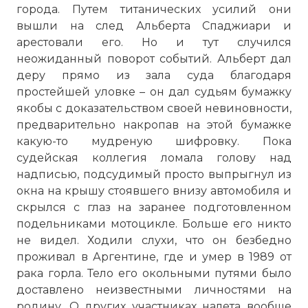
города. Путем титанических усилий они
вышли на след Альберта Спаджиари и
арестовали его. Но и тут случился
неожиданный поворот событий. Альберт дал
деру прямо из зала суда благодаря
простейшей уловке – он дал судьям бумажку
якобы с доказательством своей невиновности,
предварительно накропав на этой бумажке
какую-то мудреную шифровку. Пока
судейская коллегия ломала голову над
надписью, подсудимый просто выпрыгнул из
окна на крышу стоявшего внизу автомобиля и
скрылся с глаз на заранее подготовленном
подельниками мотоцикле. Больше его никто
не видел. Ходили слухи, что он безбедно
☓
проживал в Аргентине, где и умер в 1989 от
рака горла. Тело его окольными путями было
доставлено неизвестными личностями на
родину. О других участниках налета вообще