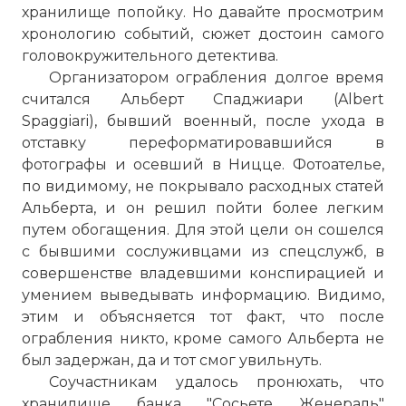
хранилище попойку. Но давайте просмотрим
хронологию событий, сюжет достоин самого
головокружительного детектива.
Организатором ограбления долгое время
считался Альберт Спаджиари (Albert
Spaggiari), бывший военный, после ухода в
отставку переформатировавшийся в
фотографы и осевший в Ницце. Фотоателье,
по видимому, не покрывало расходных статей
Альберта, и он решил пойти более легким
путем обогащения. Для этой цели он сошелся
с бывшими сослуживцами из спецслужб, в
совершенстве владевшими конспирацией и
умением выведывать информацию. Видимо,
этим и объясняется тот факт, что после
ограбления никто, кроме самого Альберта не
был задержан, да и тот смог увильнуть.
Соучастникам удалось пронюхать, что
хранилище банка "Сосьете Женераль"