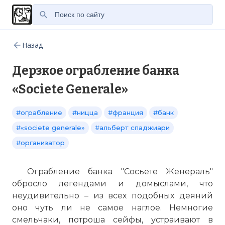
Назад
Дерзкое ограбление банка
«Societe Generale»
#ограбление
#ницца
#франция
#банк
#«societe generale»
#альберт спаджиари
#организатор
Ограбление банка "Сосьете Женераль"
обросло легендами и домыслами, что
неудивительно – из всех подобных деяний
оно чуть ли не самое наглое. Немногие
смельчаки, потроша сейфы, устраивают в