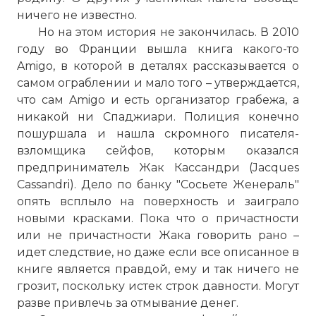
ничего не известно.
Но на этом история не закончилась. В 2010
году во Франции вышла книга какого-то
Amigo, в которой в деталях рассказывается о
самом ограблении и мало того – утверждается,
что сам Amigo и есть организатор грабежа, а
никакой ни Спаджиари. Полиция конечно
Очередь перед ограбленным банком
пошуршала и нашла скромного писателя-
Societe Generale. 20 июля 1976 года.
взломщика сейфов, которым оказался
Фото статьи:
предприниматель Жак Кассандри (Jacques
Cassandri). Дело по банку "Сосьете Женераль"
опять всплыло на поверхность и заиграло
новыми красками. Пока что о причастности
или не причастности Жака говорить рано –
идет следствие, но даже если все описанное в
книге является правдой, ему и так ничего не
грозит, поскольку истек строк давности. Могут
разве привлечь за отмывание денег.