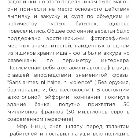
задоринки, но этого подельникам было мало –
они принесли на место основного действия
выпивку и закуску и, судя по объедкам и
количеству пустых бутылок, здорово
повеселились. Общее состояние веселья было
поддержано эротическими фотографиями
местных знаменитостей, найденных в одном
из ящиков хранилища – фоты были аккуратно
развешаны по периметру интерьера.
Полисменам ребята оставили автограф в виде
ставшей впоследствии знаменитой фразы:
"Sans armes, ni haine, ni violence" ("Без оружия,
без ненависти, без жестокости"). В состоянии
алкогольной эйфории компания покинула
здание банка, попутно прихватив 50
миллионов франков (30 миллионов евро в
современном пересчете).
Мэр Ницц снял шляпу перед талантом
грабителей и поставил на уши всю полицию