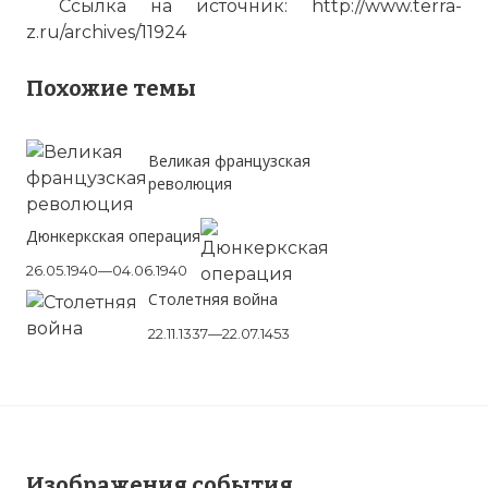
Ссылка на источник: http://www.terra-
z.ru/archives/11924
Похожие темы
Великая французская
Альберт Спаджиари (Albert Spaggiari) –
революция
организатор ограбления
Фото статьи:
Дюнкеркская операция
26.05.1940—04.06.1940
Столетняя война
22.11.1337—22.07.1453
Изображения события