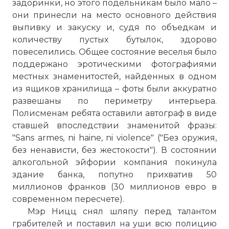
задоринки, но этого подельникам было мало –
они принесли на место основного действия
выпивку и закуску и, судя по объедкам и
количеству пустых бутылок, здорово
повеселились. Общее состояние веселья было
поддержано эротическими фотографиями
местных знаменитостей, найденных в одном
из ящиков хранилища – фоты были аккуратно
развешаны по периметру интерьера.
Полисменам ребята оставили автограф в виде
ставшей впоследствии знаменитой фразы:
"Sans armes, ni haine, ni violence" ("Без оружия,
без ненависти, без жестокости"). В состоянии
алкогольной эйфории компания покинула
здание банка, попутно прихватив 50
миллионов франков (30 миллионов евро в
современном пересчете).
Мэр Ницц снял шляпу перед талантом
грабителей и поставил на уши всю полицию