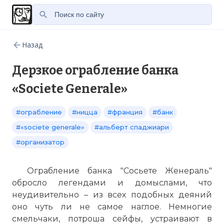
Назад
Дерзкое ограбление банка
«Societe Generale»
#ограбление
#ницца
#франция
#банк
#«societe generale»
#альберт спаджиари
#организатор
Ограбление банка "Сосьете Женераль"
обросло легендами и домыслами, что
неудивительно – из всех подобных деяний
оно чуть ли не самое наглое. Немногие
смельчаки, потроша сейфы, устраивают в