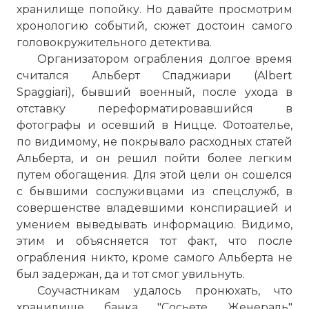
хранилище попойку. Но давайте просмотрим
хронологию событий, сюжет достоин самого
головокружительного детектива.
Организатором ограбления долгое время
считался Альберт Спаджиари (Albert
Spaggiari), бывший военный, после ухода в
отставку переформатировавшийся в
фотографы и осевший в Ницце. Фотоателье,
по видимому, не покрывало расходных статей
Альберта, и он решил пойти более легким
путем обогащения. Для этой цели он сошелся
с бывшими сослуживцами из спецслужб, в
совершенстве владевшими конспирацией и
умением выведывать информацию. Видимо,
этим и объясняется тот факт, что после
ограбления никто, кроме самого Альберта не
был задержан, да и тот смог увильнуть.
Соучастникам удалось пронюхать, что
хранилище банка "Сосьете Женераль"