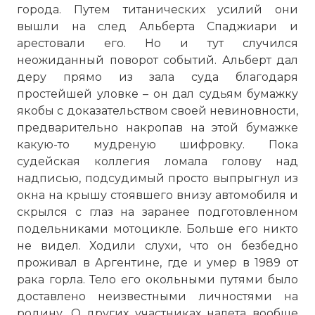
города. Путем титанических усилий они
вышли на след Альберта Спаджиари и
арестовали его. Но и тут случился
неожиданный поворот событий. Альберт дал
деру прямо из зала суда благодаря
простейшей уловке – он дал судьям бумажку
якобы с доказательством своей невиновности,
предварительно накропав на этой бумажке
какую-то мудреную шифровку. Пока
судейская коллегия ломала голову над
надписью, подсудимый просто выпрыгнул из
окна на крышу стоявшего внизу автомобиля и
скрылся с глаз на заранее подготовленном
подельниками мотоцикле. Больше его никто
не видел. Ходили слухи, что он безбедно
проживал в Аргентине, где и умер в 1989 от
рака горла. Тело его окольными путями было
доставлено неизвестными личностями на
родину. О других участниках налета вообще