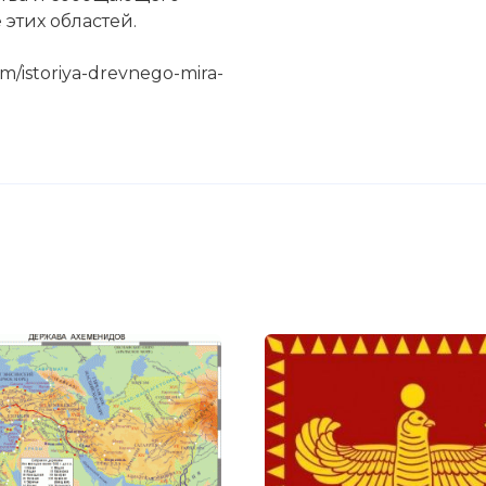
этих областей.
m/istoriya-drevnego-mira-
ержава Царя Царей. Всеобщая история .5 класс