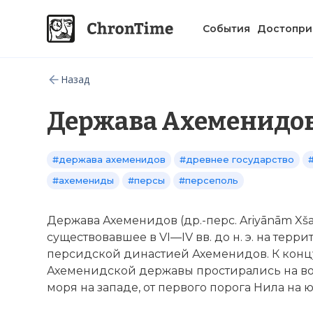
События
Достопри
Назад
Держава Ахеменидо
#держава ахеменидов
#древнее государство
#ахемениды
#персы
#персеполь
Держава Ахеменидов (др.-перс. Ariyānām Xš
существовавшее в VI—IV вв. до н. э. на терр
персидской династией Ахеменидов. К концу 
Ахеменидской державы простирались на вос
моря на западе, от первого порога Нила на ю