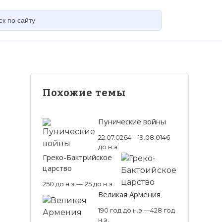
Похожие темы
Пунические войны
22.07.0264—19.08.0146
до н.э.
Греко-Бактрийское
царство
250 до н.э.—125 до н.э.
Великая Армения
190 год до н.э.—428 год
н.э.