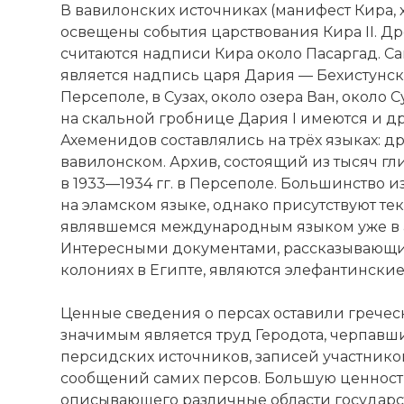
В вавилонских источниках (манифест Кира,
освещены события царствования Кира II.
считаются надписи Кира около Пасаргад. 
является надпись царя Дария —
Бехистунск
Персеполе, в Сузах, около озера Ван, около 
на скальной гробнице Дария I имеются и 
Ахеменидов составлялись на трёх языках: 
вавилонском. Архив, состоящий из тысяч гл
в 1933—1934 гг. в Персеполе. Большинство 
на эламском языке, однако присутствуют те
являвшемся международным языком уже в 
Интересными документами, рассказывающи
колониях в Египте, являются элефантински
Ценные сведения о персах оставили гречес
значимым является труд Геродота, черпав
персидских источников, записей участнико
сообщений самих персов. Большую ценност
описывающего различные области государс