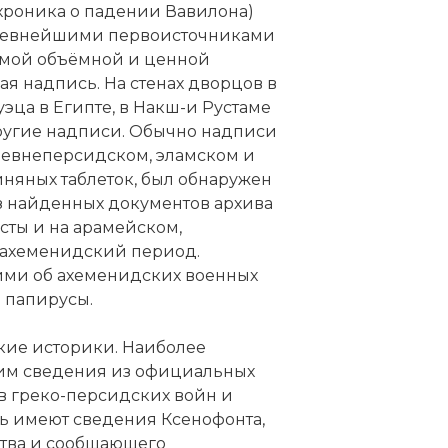
 хроника о падении Вавилона)
 Древнейшими первоисточниками
Самой объёмной и ценной
ая надпись
. На стенах дворцов в
Суэца в Египте, в Накш-и Рустаме
другие надписи. Обычно надписи
древнеперсидском, эламском и
иняных таблеток, был обнаружен
из найденных документов архива
ксты и на арамейском,
ахеменидский период.
ми об ахеменидских военных
е папирусы.
кие историки. Наиболее
шим сведения из официальных
в греко-персидских войн и
ь имеют сведения Ксенофонта,
тва и сообщающего