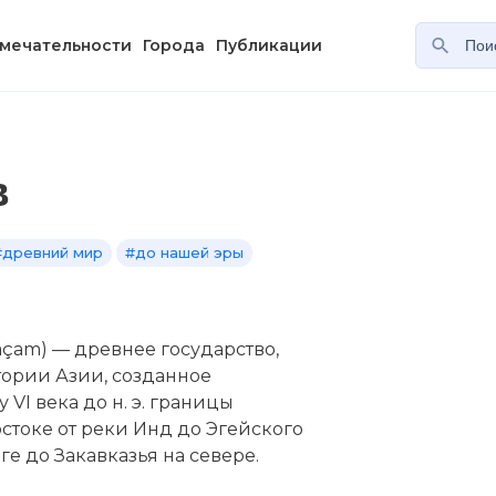
мечательности
Города
Публикации
в
#древний мир
#до нашей эры
açam) — древнее государство,
итории Азии, созданное
VI века до н. э. границы
токе от реки Инд до Эгейского
ге до Закавказья на севере.