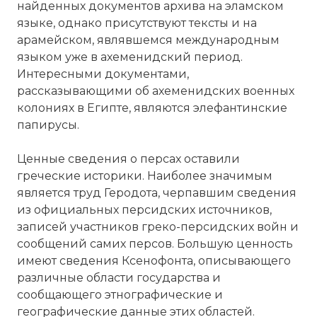
найденных документов архива на эламском
языке, однако присутствуют тексты и на
арамейском, являвшемся международным
языком уже в ахеменидский период.
Интересными документами,
рассказывающими об ахеменидских военных
колониях в Египте, являются элефантинские
папирусы.
Ценные сведения о персах оставили
греческие историки. Наиболее значимым
является труд Геродота, черпавшим сведения
из официальных персидских источников,
записей участников греко-персидских войн и
сообщений самих персов. Большую ценность
имеют сведения Ксенофонта, описывающего
различные области государства и
сообщающего этнографические и
географические данные этих областей.
☓