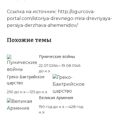
Ссылка на источник: http://ogurcova-
portal.com/istoriya-drevnego-mira-drevnyaya-
persiya-derzhava-ahemenidov/
Похожие темы
Пунические войны
22.07.0264—19.08.0146
до н.э.
Греко-Бактрийское
царство
250 до н.э.—125 до н.э.
Великая Армения
190 год до н.э.—428 год
н.э.
Как создавались империи. Персия.