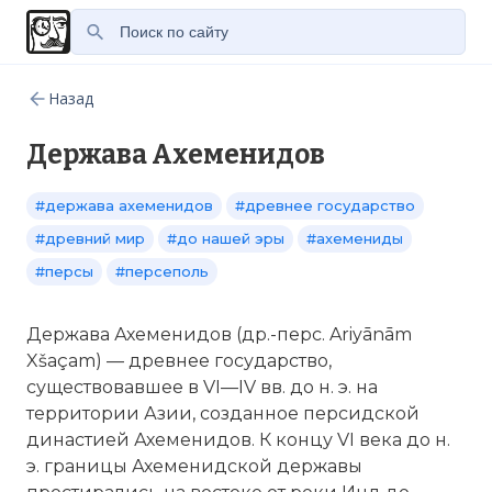
Назад
Держава Ахеменидов
#держава ахеменидов
#древнее государство
#древний мир
#до нашей эры
#ахемениды
#персы
#персеполь
Держава Ахеменидов (др.-перс. Ariyānām
Xšaçam) — древнее государство,
существовавшее в VI—IV вв. до н. э. на
территории Азии, созданное персидской
династией Ахеменидов. К концу VI века до н.
э. границы Ахеменидской державы