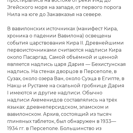
простирались на востоке от реки Инд до
Эгейского моря на западе, от первого порога
Нила на юге до Закавказья на севере.
В вавилонских источниках (манифест Кира,
хроника о падении Вавилона) освещены
события царствования Кира II. Древнейшими
первоисточниками считаются надписи Кира
около Пасаргад. Самой объёмной и ценной
является надпись царя Дария —
Бехистунская
надпись
. На стенах дворцов в Персеполе, в
Сузах, около озера Ван, около Суэца в Египте, в
Накш-и Рустаме на скальной гробнице Дария
I имеются и другие надписи. Обычно
надписи Ахеменидов составлялись на трёх
языках: древнеперсидском, эламском и
вавилонском. Архив, состоящий из тысяч
глиняных таблеток, был обнаружен в 1933—
1934 гг. в Персеполе. Большинство из