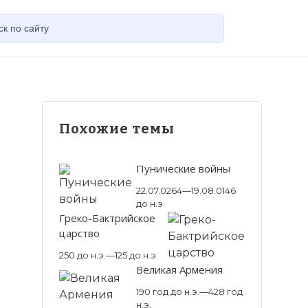
Похожие темы
Пунические войны
22.07.0264—19.08.0146
до н.э.
Греко-Бактрийское
царство
250 до н.э.—125 до н.э.
Великая Армения
190 год до н.э.—428 год
н.э.