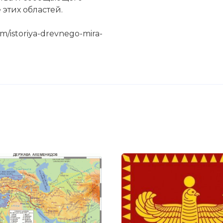
этих областей.
m/istoriya-drevnego-mira-
енидов в Караямирли. Раскопки.