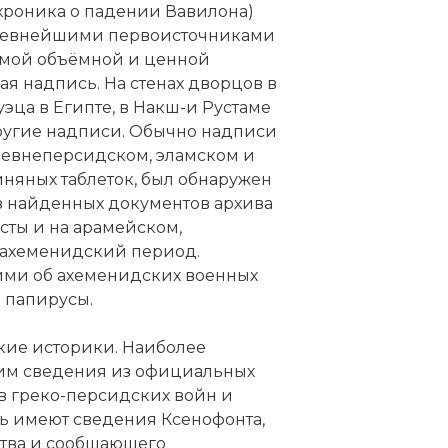
 хроника о падении Вавилона)
 Древнейшими первоисточниками
Самой объёмной и ценной
ая надпись
. На стенах дворцов в
Суэца в Египте, в Накш-и Рустаме
другие надписи. Обычно надписи
древнеперсидском, эламском и
иняных таблеток, был обнаружен
из найденных документов архива
ксты и на арамейском,
ахеменидский период.
ми об ахеменидских военных
е папирусы.
кие историки. Наиболее
шим сведения из официальных
в греко-персидских войн и
ь имеют сведения Ксенофонта,
тва и сообщающего