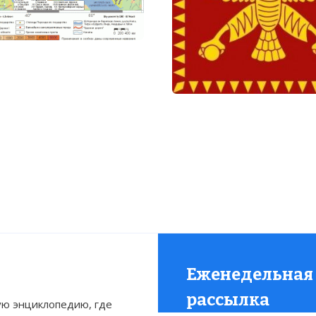
статью:
Держава Ахеменидов
Еженедельная
рассылка
ю энциклопедию, где