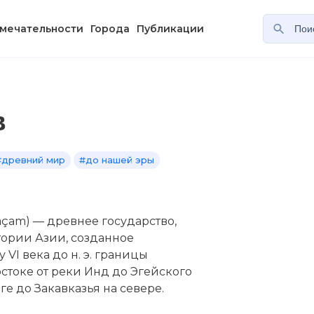
мечательности
Города
Публикации
в
#древний мир
#до нашей эры
açam) — древнее государство,
итории Азии, созданное
VI века до н. э. границы
токе от реки Инд до Эгейского
ге до Закавказья на севере.