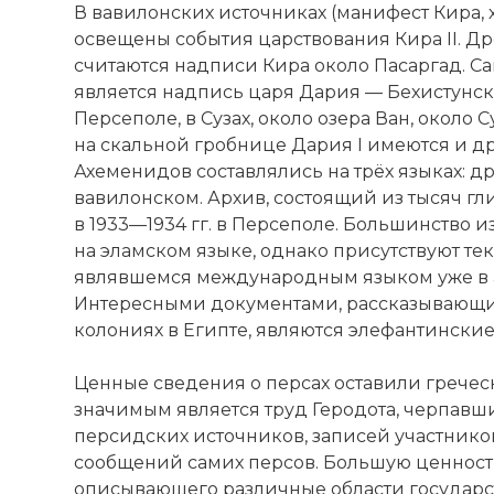
В вавилонских источниках (манифест Кира,
освещены события царствования Кира II.
считаются надписи Кира около Пасаргад. 
является надпись царя Дария —
Бехистунск
Персеполе, в Сузах, около озера Ван, около 
на скальной гробнице Дария I имеются и 
Ахеменидов составлялись на трёх языках: 
вавилонском. Архив, состоящий из тысяч гл
в 1933—1934 гг. в Персеполе. Большинство 
на эламском языке, однако присутствуют те
являвшемся международным языком уже в 
Интересными документами, рассказывающи
колониях в Египте, являются элефантински
Ценные сведения о персах оставили гречес
значимым является труд Геродота, черпав
персидских источников, записей участнико
сообщений самих персов. Большую ценност
описывающего различные области государс