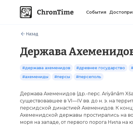
События
Достопри
Назад
Держава Ахеменидо
#держава ахеменидов
#древнее государство
#ахемениды
#персы
#персеполь
Держава Ахеменидов (др.-перс. Ariyānām Xš
существовавшее в VI—IV вв. до н. э. на терр
персидской династией Ахеменидов. К концу 
Ахеменидской державы простирались на вос
моря на западе, от первого порога Нила на ю