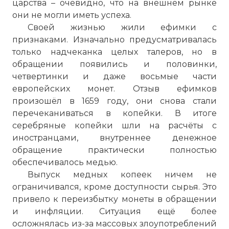
царства – очевидно, что на внешнем рынке
они не могли иметь успеха.
Своей жизнью жили ефимки с
признаками. Изначально предусматривалась
только надчеканка целых талеров, но в
обращении появились и половинки,
четвертинки и даже восьмые части
европейских монет. Отзыв ефимков
произошёл в 1659 году, они снова стали
перечеканиваться в копейки. В итоге
серебряные копейки шли на расчёты с
иностранцами, внутреннее денежное
обращение практически полностью
обеспечивалось медью.
Русские цари - Алексей Михайлович
Выпуск медных копеек ничем не
Имя:
ограничивался, кроме доступности сырья. Это
привело к переизбытку монеты в обращении
Комментарий:
и инфляции. Ситуация ещё более
осложнялась из-за массовых злоупотреблений