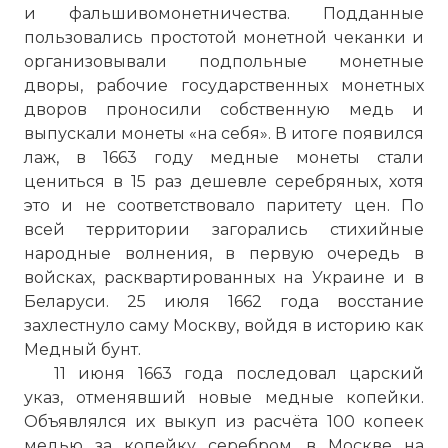
и фальшивомонетничества. Подданные
Проверочный код:
пользовались простотой монетной чеканки и
организовывали подпольные монетные
дворы, рабочие государственных монетных
дворов проносили собственную медь и
выпускали монеты «на себя». В итоге появился
лаж, в 1663 году медные монеты стали
цениться в 15 раз дешевле серебряных, хотя
это и не соответствовало паритету цен. По
всей территории загорались стихийные
народные волнения, в первую очередь в
войсках, расквартированных на Украине и в
Беларуси. 25 июля 1662 года восстание
Вернуться в статью:
Денежная реформа Алекс
захлестнуло саму Москву, войдя в историю как
Медный бунт.
11 июня 1663 года последовал царский
указ, отменявший новые медные копейки.
Объявлялся их выкуп из расчёта 100 копеек
медью за копейку серебром, в Москве на