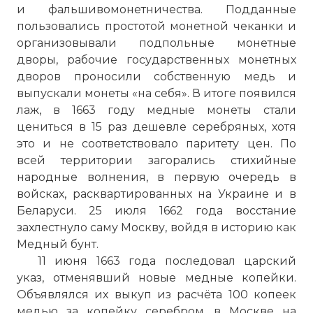
и фальшивомонетничества. Подданные
пользовались простотой монетной чеканки и
организовывали подпольные монетные
дворы, рабочие государственных монетных
дворов проносили собственную медь и
выпускали монеты «на себя». В итоге появился
лаж, в 1663 году медные монеты стали
цениться в 15 раз дешевле серебряных, хотя
это и не соответствовало паритету цен. По
всей территории загорались стихийные
народные волнения, в первую очередь в
войсках, расквартированных на Украине и в
Беларуси. 25 июля 1662 года восстание
захлестнуло саму Москву, войдя в историю как
Медный бунт.
11 июня 1663 года последовал царский
указ, отменявший новые медные копейки.
Объявлялся их выкуп из расчёта 100 копеек
медью за копейку серебром, в Москве на