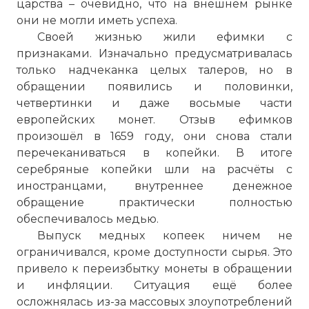
царства – очевидно, что на внешнем рынке
они не могли иметь успеха.
☓
Своей жизнью жили ефимки с
признаками. Изначально предусматривалась
только надчеканка целых талеров, но в
обращении появились и половинки,
четвертинки и даже восьмые части
европейских монет. Отзыв ефимков
произошёл в 1659 году, они снова стали
перечеканиваться в копейки. В итоге
серебряные копейки шли на расчёты с
Рубль Алексея Михайловича (1654 г.)
иностранцами, внутреннее денежное
Фото статьи:
обращение практически полностью
обеспечивалось медью.
Выпуск медных копеек ничем не
ограничивался, кроме доступности сырья. Это
привело к переизбытку монеты в обращении
и инфляции. Ситуация ещё более
осложнялась из-за массовых злоупотреблений