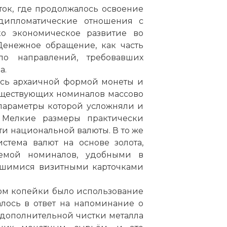
ток, где продолжалось освоение
дипломатические отношения с
о экономическое развитие во
Денежное обращение, как часть
о направлений, требовавших
а.
ось архаичной формой монеты и
уществующих номиналов массово
 параметры которой усложняли и
 Мелкие размеры практически
и национальной валюты. В то же
стема валют на основе золота,
емой номиналов, удобными в
вшимися визитными карточками
м копейки было использование
алось в ответ на напоминание о
т дополнительной чистки металла