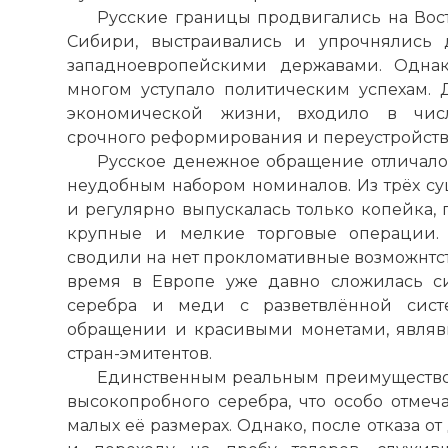
Русские границы продвигались на Вос
Сибири, выстраивались и упрочнялись 
западноевропейскими державами. Однак
многом уступало политическим успехам. 
экономической жизни, входило в числ
срочного реформирования и переустройств
Русское денежное обращение отличал
неудобным набором номиналов. Из трёх с
и регулярно выпускалась только копейка,
крупные и мелкие торговые операции.
сводили на нет прокломативные возможнтст
время в Европе уже давно сложилась си
серебра и меди с разветвлённой сист
обращении и красивыми монетами, явля
стран-эмитентов.
Единственным реальным преимущество
высокопробного серебра, что особо отмеч
малых её размерах. Однако, после отказа о