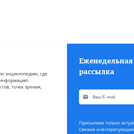
Еженедельная
рассылка
ю энциклопедию, где
 информацию.
тов, точек зрения,
Присылаем только актуа
Свежие и интересующие 