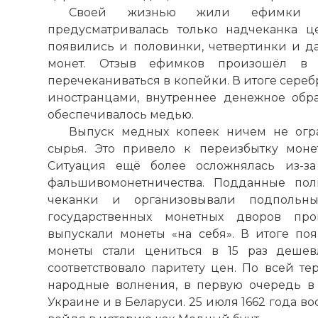
Своей жизнью жили ефимки с 
предусматривалась только надчеканка ц
появились и половинки, четвертинки и д
монет. Отзыв ефимков произошёл в 
перечеканиваться в копейки. В итоге сере
иностранцами, внутреннее денежное обр
обеспечивалось медью.
Выпуск медных копеек ничем не огра
сырья. Это привело к переизбытку мон
Ситуация ещё более осложнялась из-за
фальшивомонетничества. Подданные пол
чеканки и организовывали подпольн
государственных монетных дворов пр
выпускали монеты «на себя». В итоге поя
монеты стали цениться в 15 раз дешев
соответствовало паритету цен. По всей т
народные волнения, в первую очередь в 
Украине и в Беларуси. 25 июля 1662 года во