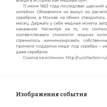
войдя в историю как Медный бунт.
☓
11 июня 1663 года последовал царский
копейки. Объявлялся их выкуп из расчёт
серебром, в Москве на обмен отводилось 
месяц. Держать у себя медные монеты зап
наказания. Несмотря на то, что соот
соответствовало стоимости медных коп
стремилось минимизировать собственны
приняли подделки меди под серебро – их
даже серебром.
Ссылка на источник: http://rucollection.r
Изображения события