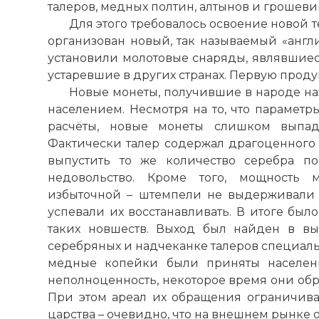
талеров, медных полтин, алтынов и грошеви
Для этого требовалось освоение новой т
организован новый, так называемый «англ
установили молотовые снаряды, являвшиес
устаревшие в других странах. Первую продук
Новые монеты, получившие в народе наз
населением. Несмотря на то, что параметр
расчёты, новые монеты слишком выпад
Фактически талер содержал драгоценного 
выпустить то же количество серебра п
недовольство. Кроме того, мощность м
избыточной – штемпели не выдерживали 
успевали их восстанавливать. В итоге был
таких новшеств. Выход был найден в в
серебряных и надчеканке талеров специаль
медные копейки были приняты населени
неполноценность, некоторое время они об
При этом ареал их обращения ограничива
царства – очевидно, что на внешнем рынке о