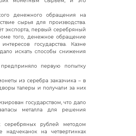
ших монетным сырьём, и это
кого денежного обращения на
ствие сырья для производства.
ёт экспорта, первый серебряный
роме того, денежное обращение
интересов государства. Казне
ждало искать способы снижения
 предприняло первую попытку
онеты из серебра заказчика – в
воры талеры и получали за них
изирован государством, что дало
 запасы металла для решения
к серебряных рублей методом
е надчеканок на четвертинках