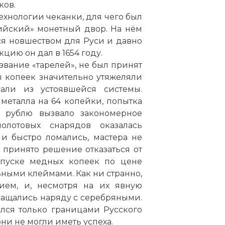
ков.
ехнологии чеканки, для чего был
ийский» монетный двор. На нём
я новшеством для Руси и давно
цию он дал в 1654 году.
вание «тарелей», не был принят
ы копеек значительно утяжеляли
али из устоявшейся системы.
металла на 64 копейки, попытка
о рублю вызвало закономерное
олотовых снарядов оказалась
и быстро ломались, мастера не
о принято решение отказаться от
ыпуске медных копеек по цене
ными клеймами. Как ни странно,
ем, и, несмотря на их явную
ращались наряду с серебряными.
лся только границами Русского
ни не могли иметь успеха.