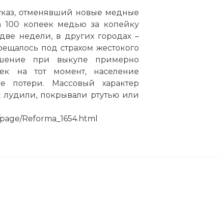
 указ, отменявший новые медные
а 100 копеек медью за копейку
две недели, в других городах –
рещалось под страхом жестокого
ношение при выкупе примерно
еек на тот момент, население
е потери. Массовый характер
 лудили, покрывали ртутью или
u/page/Reforma_1654.html