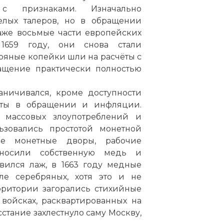
признаками. Изначально
елых талеров, но в обращении
аже восьмые части европейских
1659 году, они снова стали
бряные копейки шли на расчёты с
ащение практически полностью
ничивался, кроме доступности
еты в обращении и инфляции.
 массовых злоупотреблений и
ьзовались простотой монетной
ые монетные дворы, рабочие
оносили собственную медь и
вился лаж, в 1663 году медные
ле серебряных, хотя это и не
ерритории загорались стихийные
войсках, расквартированных на
сстание захлестнуло саму Москву,