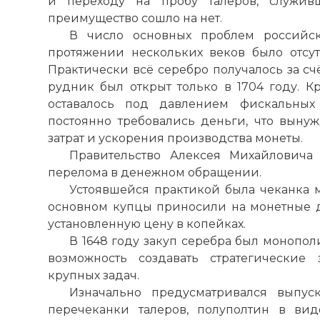
и переходу на пробу талеров, служив
преимущество сошло на нет.
В число основных проблем российс
протяжении нескольких веков было отсут
Практически всё серебро получалось за сч
рудник был открыт только в 1704 году. К
оставалось под давлением фискальных 
постоянно требовались деньги, что выну
затрат и ускорения производства монеты.
Правительство Алексея Михайловича
перелома в денежном обращении.
Устоявшейся практикой была чеканка м
основном купцы приносили на монетные д
установленную цену в копейках.
В 1648 году закуп серебра был монопол
возможность создавать стратегические
крупных задач.
Изначально предусматривался выпус
перечеканки талеров, полуполтин в вид