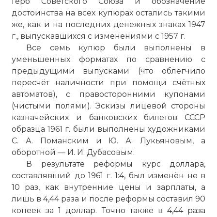
Герб Советского Союза и обозначение
достоинства на всех купюрах остались такими
же, как и на последних денежных знаках 1947
г., выпускавшихся с изменениями с 1957 г.
Все семь купюр были выполнены в
уменьшенных форматах по сравнению с
предыдущими выпусками (что облегчило
пересчёт наличности при помощи счётных
автоматов), с правосторонними купонами
(чистыми полями). Эскизы лицевой стороны
казначейских и банковских билетов СССР
образца 1961 г. были выполнены художниками
Херсонский хронограф 1961-2. Денежная реформ
С. А. Поманским и Ю. А. Лукьяновым, а
Имя:
оборотной — И. И. Дубасовым.
В результате реформы курс доллара,
Комментарий:
составлявший до 1961 г. 1:4, был изменён не в
10 раз, как внутренние цены и зарплаты, а
Проверочный код:
лишь в 4,44 раза и после реформы составил 90
копеек за 1 доллар. Точно также в 4,44 раза