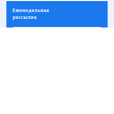
Еженедельная
рассылка
Присылаем только актуальную информацию без
лишних писем. Свежие и интересующие вас
материалы.