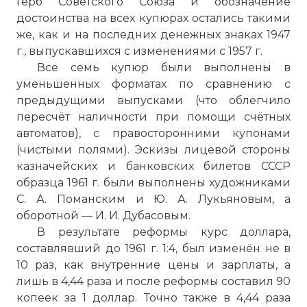
Герб Советского Союза и обозначение
достоинства на всех купюрах остались такими
же, как и на последних денежных знаках 1947
г., выпускавшихся с изменениями с 1957 г.
Все семь купюр были выполнены в
уменьшенных форматах по сравнению с
Сравнительные размеры 100 рублей 1947
предыдущими выпусками (что облегчило
и 1961 года. Все семь купюр были
пересчёт наличности при помощи счётных
выполнены в уменьшенных форматах по
автоматов), с правосторонними купонами
сравнению с предыдущими выпусками
(чистыми полями). Эскизы лицевой стороны
(что облегчило пересчёт наличности при
казначейских и банковских билетов СССР
помощи счётных автоматов), с
образца 1961 г. были выполнены художниками
правосторонними купонами (чистыми
С. А. Поманским и Ю. А. Лукьяновым, а
полями). Эскизы лицевой стороны
оборотной — И. И. Дубасовым.
казначейских и банковских билетов
В результате реформы курс доллара,
СССР образца 1961 г. были выполнены
составлявший до 1961 г. 1:4, был изменён не в
художниками С. А. Поманским и Ю. А.
10 раз, как внутренние цены и зарплаты, а
Лукьяновым, а оборотной — И. И.
лишь в 4,44 раза и после реформы составил 90
Дубасовым.
копеек за 1 доллар. Точно также в 4,44 раза