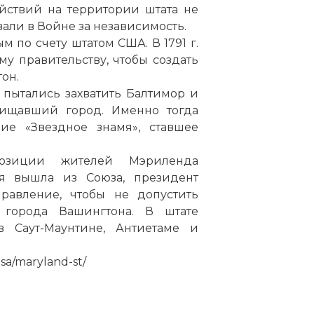
йствий на территории штата не
али в Войне за независимость.
м по счету штатом США. В 1791 г.
у правительству, чтобы создать
он.
 пытались захватить Балтимор и
щищавший город. Именно тогда
ие «Звездное знамя», ставшее
озиции жителей Мэриленда
я вышла из Союза, президент
авление, чтобы не допустить
 города Вашингтона. В штате
в Саут-Маунтине, Антиетаме и
sa/maryland-st/