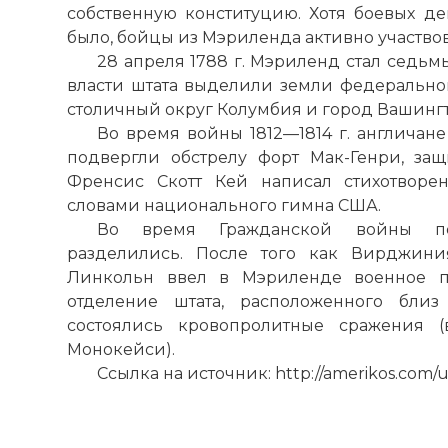
собственную конституцию. Хотя боевых де
было, бойцы из Мэриленда активно участвов
28 апреля 1788 г. Мэриленд стал седьмы
власти штата выделили земли федеральном
столичный округ Колумбия и город Вашингт
Во время войны 1812—1814 г. англичане
☓
подвергли обстрелу форт Мак-Генри, за
Френсис Скотт Кей написал стихотворен
словами национального гимна США.
Во время Гражданской войны п
разделились. После того как Вирджини
Линкольн ввел в Мэриленде военное пр
отделение штата, расположенного близ
состоялись кровопролитные сражения (
Монокейси).
Ссылка на источник: http://amerikos.com/u