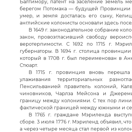
Балтимору, патент на заселение земель 
берегом Потомака — будущей Провинции 
умер, и земля досталась его сыну, Келици
английские колонисты основали здесь посе
В 1649 г. законодательное собрание ко
закон, провозгласивший свободу вероис
веротерпимости. С 1692 по 1715 г. Мэр
губернаторы. В 1694 г. столица провинци
который в 1708 г. был переименован в Ан
Стюарт.
В 1715 г. провинция вновь перешла
улаживания территориальных разно
Пенсильванией правитель колоний, Кал
чиновников, Чарлза Мейсона и Джерем
границу между колониями. С тех пор лини
фактической границей между южными и с
В 1765 г. граждане Мэриленда высту
сборе. 3 июля 1776 г. Мэриленд объявил, ч
а через четыре месяца стал первой из коло