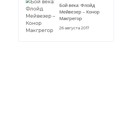
Бой века: Флойд
Мейвезер – Конор
Макгрегор
26 августа 2017