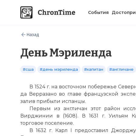
События
Достопри
Назад
День Мэриленда
#сша
#день мэриленда
#капитан
#англичане
В 1524 г. на восточном побережье Сев
да Верразано во главе французской экспе
залив прибыли испанцы.
Первым из англичан этот район исс
Вирджинии в (1608). В 1631 г. Уильям 
торговое поселение.
В 1632 г. Карл I предоставил Джордж