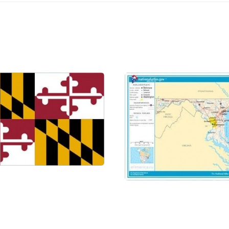
State History Day Competition - Frank S Land
:
 код: