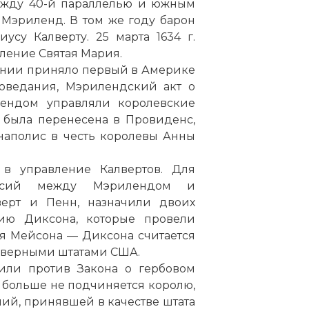
между 40-й параллелью и южным
Мэриленд. В том же году барон
усу Калверту. 25 марта 1634 г.
ление Святая Мария.
лонии приняло первый в Америке
поведания, Мэрилендский акт о
илендом управляли королевские
и была перенесена в Провиденс,
наполис в честь королевы Анны
 в управление Калвертов. Для
гласий между Мэрилендом и
верт и Пенн, назначили двоих
ию Диксона, которые провели
я Мейсона — Диксона считается
еверными штатами США.
пили против Закона о гербовом
то больше не подчиняется королю,
ний, принявшей в качестве штата