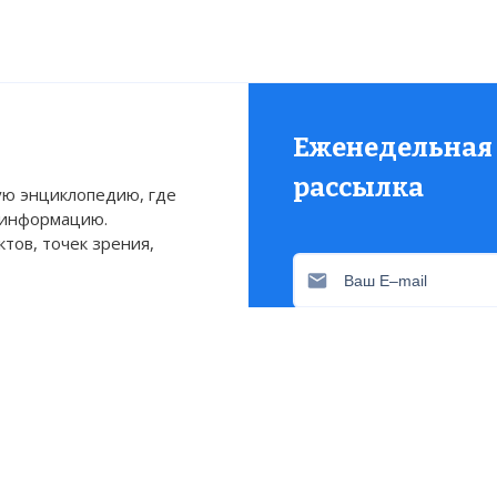
статью:
День Мэриленда
Еженедельная
рассылка
ю энциклопедию, где
 информацию.
тов, точек зрения,
Присылаем только актуа
Свежие и интересующие 