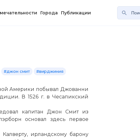
мечательности
Города
Публикации
#джон смит
#вирджиния
ерной Америки побывал Джованни
диции. В 1526 г. в Чесапикский
ледовал капитан Джон Смит из
Клэрборн основал здесь первое
у Калверту, ирландскому барону