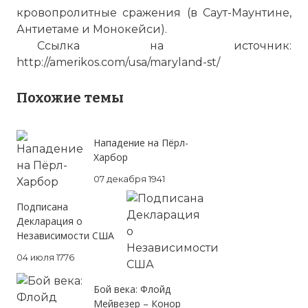
кровопролитные сражения (в Саут-Маунтине,
Антиетаме и Монокейси).
Ссылка на источник:
http://amerikos.com/usa/maryland-st/
Похожие темы
Нападение на Пёрл-
Харбор
07 декабря 1941
Maryland - Visit the 50 States
Имя:
Подписана
Декларация о
Комментарий:
Независимости США
04 июля 1776
Проверочный код:
Бой века: Флойд
Мейвезер – Конор