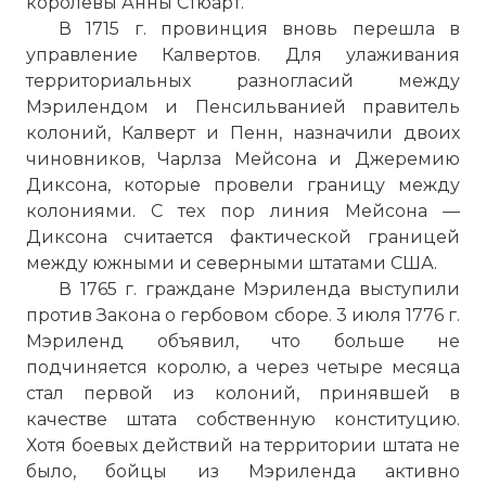
королевы Анны Стюарт.
В 1715 г. провинция вновь перешла в
управление Калвертов. Для улаживания
территориальных разногласий между
Мэрилендом и Пенсильванией правитель
колоний, Калверт и Пенн, назначили двоих
чиновников, Чарлза Мейсона и Джеремию
Диксона, которые провели границу между
колониями. С тех пор линия Мейсона —
Диксона считается фактической границей
между южными и северными штатами США.
В 1765 г. граждане Мэриленда выступили
против Закона о гербовом сборе. 3 июля 1776 г.
Мэриленд объявил, что больше не
подчиняется королю, а через четыре месяца
стал первой из колоний, принявшей в
качестве штата собственную конституцию.
Хотя боевых действий на территории штата не
было, бойцы из Мэриленда активно