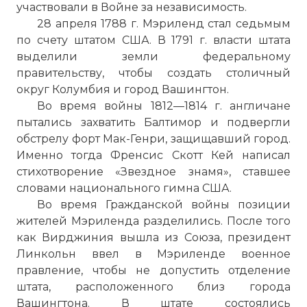
участвовали в Войне за независимость.
28 апреля 1788 г. Мэриленд стал седьмым
по счету штатом США. В 1791 г. власти штата
выделили земли федеральному
правительству, чтобы создать столичный
округ Колумбия и город Вашингтон.
Во время войны 1812—1814 г. англичане
пытались захватить Балтимор и подвергли
обстрелу форт Мак-Генри, защищавший город.
Именно тогда Френсис Скотт Кей написал
стихотворение «Звездное знамя», ставшее
словами национального гимна США.
☓
Во время Гражданской войны позиции
жителей Мэриленда разделились. После того
как Вирджиния вышла из Союза, президент
Линкольн ввел в Мэриленде военное
правление, чтобы не допустить отделение
штата, расположенного близ города
Вашингтона. В штате состоялись