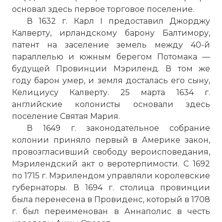
основал здесь первое торговое поселение.
В 1632 г. Карл I предоставил Джорджу
Калверту, ирландскому барону Балтимору,
патент на заселение земель между 40-й
параллелью и южным берегом Потомака —
будущей Провинции Мэриленд. В том же
году барон умер, и земля досталась его сыну,
Келициусу Калверту. 25 марта 1634 г.
английские колонисты основали здесь
поселение Святая Мария.
В 1649 г. законодательное собрание
колонии приняло первый в Америке закон,
провозгласивший свободу вероисповедания,
Мэрилендский акт о веротерпимости. С 1692
по 1715 г. Мэрилендом управляли королевские
губернаторы. В 1694 г. столица провинции
была перенесена в Провиденс, который в 1708
г. был переименован в Аннаполис в честь