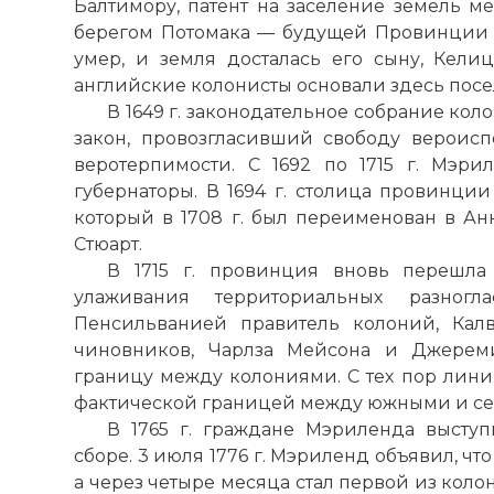
Балтимору, патент на заселение земель 
берегом Потомака — будущей Провинции 
умер, и земля досталась его сыну, Келици
английские колонисты основали здесь посе
В 1649 г. законодательное собрание ко
закон, провозгласивший свободу вероис
веротерпимости. С 1692 по 1715 г. Мэр
губернаторы. В 1694 г. столица провинци
который в 1708 г. был переименован в Ан
Стюарт.
В 1715 г. провинция вновь перешла
улаживания территориальных разно
Пенсильванией правитель колоний, Кал
чиновников, Чарлза Мейсона и Джерем
границу между колониями. С тех пор лини
фактической границей между южными и с
В 1765 г. граждане Мэриленда высту
сборе. 3 июля 1776 г. Мэриленд объявил, ч
а через четыре месяца стал первой из коло