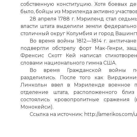
собственную конституцию. Хотя боевых де
было, бойцы из Мэриленда активно участвов
28 апреля 1788 г. Мэриленд стал седьмы
власти штата выделили земли федеральном
столичный округ Колумбия и город Вашингт
Во время войны 1812—1814 г. англичане
подвергли обстрелу форт Мак-Генри, за
Френсис Скотт Кей написал стихотворен
словами национального гимна США.
Во время Гражданской войны п
разделились. После того как Вирджини
Линкольн ввел в Мэриленде военное пр
отделение штата, расположенного близ
состоялись кровопролитные сражения (
Монокейси).
Ссылка на источник: http://amerikos.com/u