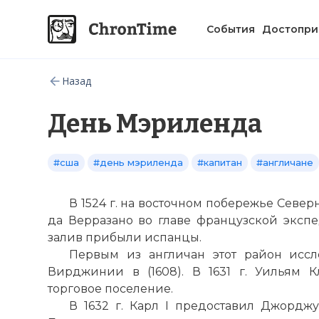
События
Достопри
Назад
День Мэриленда
#сша
#день мэриленда
#капитан
#англичане
В 1524 г. на восточном побережье Сев
да Верразано во главе французской экспе
залив прибыли испанцы.
Первым из англичан этот район исс
Вирджинии в (1608). В 1631 г. Уильям 
торговое поселение.
В 1632 г. Карл I предоставил Джордж