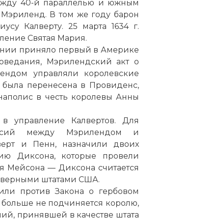
между 40-й параллелью и южным
Мэриленд. В том же году барон
усу Калверту. 25 марта 1634 г.
ление Святая Мария.
лонии приняло первый в Америке
поведания, Мэрилендский акт о
илендом управляли королевские
и была перенесена в Провиденс,
наполис в честь королевы Анны
 в управление Калвертов. Для
гласий между Мэрилендом и
верт и Пенн, назначили двоих
ию Диксона, которые провели
я Мейсона — Диксона считается
еверными штатами США.
пили против Закона о гербовом
то больше не подчиняется королю,
ний, принявшей в качестве штата