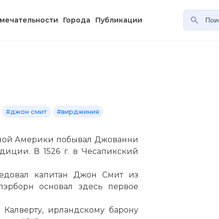
мечательности
Города
Публикации
#джон смит
#вирджиния
ерной Америки побывал Джованни
диции. В 1526 г. в Чесапикский
ледовал капитан Джон Смит из
Клэрборн основал здесь первое
у Калверту, ирландскому барону