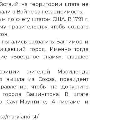
йствий на территории штата не
али в Войне за независимость.
м по счету штатом США. В 1791 г.
у правительству, чтобы создать
он.
 пытались захватить Балтимор и
щищавший город. Именно тогда
ие «Звездное знамя», ставшее
озиции жителей Мэриленда
я вышла из Союза, президент
авление, чтобы не допустить
 города Вашингтона. В штате
в Саут-Маунтине, Антиетаме и
sa/maryland-st/