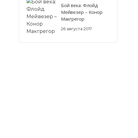
Бой века: Флойд
Мейвезер – Конор
Макгрегор
26 августа 2017