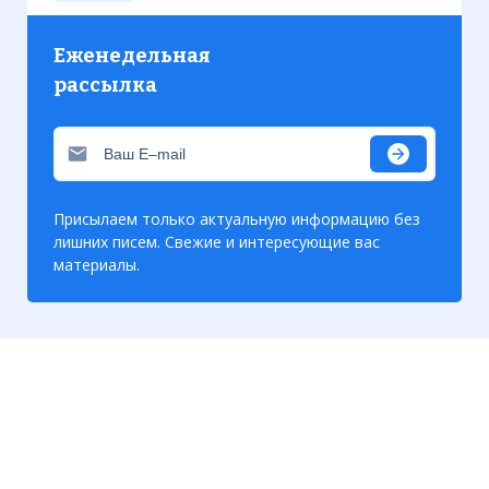
Диорама - отец Андрей Белый одетый в
Еженедельная
праздничную мессу в первый день
рассылка
Мэриленда, 25 марта, 1634.
Фото статьи:
Присылаем только актуальную информацию без
лишних писем. Свежие и интересующие вас
материалы.