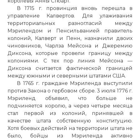
королевы Анны Стюарт.
В 1715 г. провинция вновь перешла в
управление Калвертов. Для улаживания
территориальных разногласий между
Мэрилендом и Пенсильванией правитель
колоний, Калверт и Пенн, назначили двоих
чиновников, Чарлза Мейсона и Джеремию
Диксона, которые провели границу между
колониями. С тех пор линия Мейсона —
Диксона считается фактической границей
между южными и северными штатами США.
В 1765 г. граждане Мэриленда выступили
против Закона о гербовом сборе. 3 июля 1776 г.
Мэриленд объявил, что больше не
подчиняется королю, а через четыре месяца
стал первой из колоний, принявшей в
качестве штата собственную конституцию.
Хотя боевых действий на территории штата не
было, бойцы из Мэриленда активно