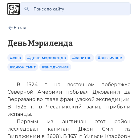
Назад
День Мэриленда
#сша
#день мэриленда
#капитан
#англичане
#джон смит
#вирджиния
В 1524 г. на восточном побережье
Северной Америки побывал Джованни да
Верразано во главе французской экспедиции.
В 1526 г. в Чесапикский залив прибыли
испанцы.
Первым из англичан этот район
исследовал капитан Джон Смит из
Вирджинии в (1608). В 1631 г. Уильям Клэрборн