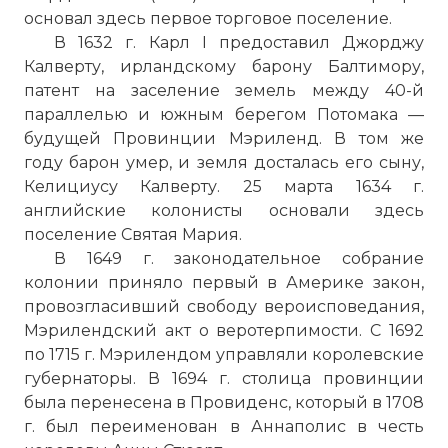
основал здесь первое торговое поселение.
В 1632 г. Карл I предоставил Джорджу
Калверту, ирландскому барону Балтимору,
патент на заселение земель между 40-й
параллелью и южным берегом Потомака —
будущей Провинции Мэриленд. В том же
году барон умер, и земля досталась его сыну,
Келициусу Калверту. 25 марта 1634 г.
английские колонисты основали здесь
поселение Святая Мария.
В 1649 г. законодательное собрание
колонии приняло первый в Америке закон,
провозгласивший свободу вероисповедания,
Мэрилендский акт о веротерпимости. С 1692
по 1715 г. Мэрилендом управляли королевские
губернаторы. В 1694 г. столица провинции
была перенесена в Провиденс, который в 1708
г. был переименован в Аннаполис в честь