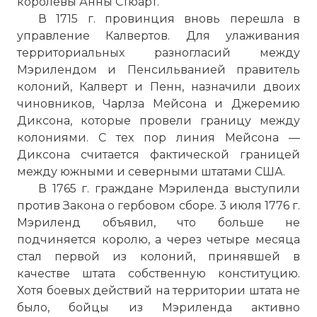
королевы Анны Стюарт.
В 1715 г. провинция вновь перешла в
управление Калвертов. Для улаживания
территориальных разногласий между
Мэрилендом и Пенсильванией правитель
колоний, Калверт и Пенн, назначили двоих
чиновников, Чарлза Мейсона и Джеремию
Диксона, которые провели границу между
колониями. С тех пор линия Мейсона —
Диксона считается фактической границей
между южными и северными штатами США.
В 1765 г. граждане Мэриленда выступили
против Закона о гербовом сборе. 3 июля 1776 г.
Мэриленд объявил, что больше не
подчиняется королю, а через четыре месяца
стал первой из колоний, принявшей в
качестве штата собственную конституцию.
Хотя боевых действий на территории штата не
было, бойцы из Мэриленда активно