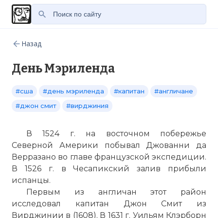
Назад
День Мэриленда
#сша
#день мэриленда
#капитан
#англичане
#джон смит
#вирджиния
В 1524 г. на восточном побережье
Северной Америки побывал Джованни да
Верразано во главе французской экспедиции.
В 1526 г. в Чесапикский залив прибыли
испанцы.
Первым из англичан этот район
исследовал капитан Джон Смит из
Вирджинии в (1608). В 1631 г. Уильям Клэрборн