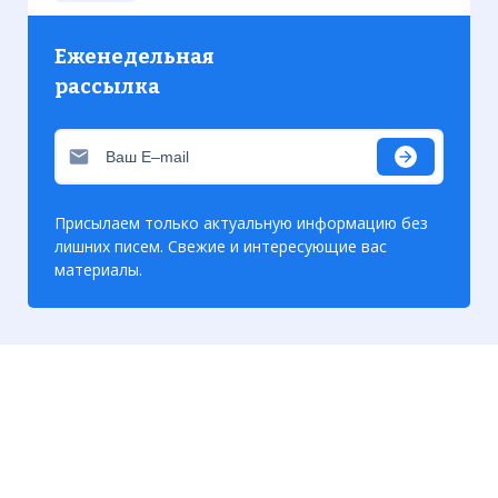
Еженедельная
рассылка
Марка США, посвящённая прибытию
кораблей "The Ark" и "The Dove" в
Мэриленд
Присылаем только актуальную информацию без
Фото статьи:
лишних писем. Свежие и интересующие вас
материалы.