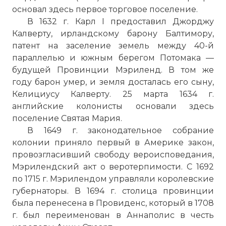
основал здесь первое торговое поселение.
В 1632 г. Карл I предоставил Джорджу
Калверту, ирландскому барону Балтимору,
патент на заселение земель между 40-й
параллелью и южным берегом Потомака —
будущей Провинции Мэриленд. В том же
году барон умер, и земля досталась его сыну,
Келициусу Калверту. 25 марта 1634 г.
английские колонисты основали здесь
поселение Святая Мария.
В 1649 г. законодательное собрание
колонии приняло первый в Америке закон,
провозгласивший свободу вероисповедания,
Мэрилендский акт о веротерпимости. С 1692
по 1715 г. Мэрилендом управляли королевские
губернаторы. В 1694 г. столица провинции
была перенесена в Провиденс, который в 1708
г. был переименован в Аннаполис в честь