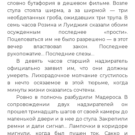
словно бутафория в дешевом фильме. Возле
стула стояла ширма, а за ширмой — три
необделанных гроба, ожидавших три трупа. В
семь часов Розина и Луиджия сказали обоим
осужденным последнее «прости».
Поцеловаться им не было разрешено — в этот
вечер властвовал закон. Последнее
рукопожатие… Последние слезы…
В девять часов старший надзиратель
официально заявил им, что они должны
умереть. Лихорадочное молчание сгустилось
в нечто осязаемое в этой тюрьме, когда
минуты жизни оказались сочтены.
Ровно в полночь разбудили Мадероса. В
сопровождении двух надзирателей он
прошел тринадцать шагов от своей камеры до
маленькой двери и в нее до стула. Закрепили
ремни и дали сигнал… Лампочки в коридоре
мигнули, когда был пущен ток. Сакко и