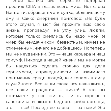
Этой казнью был серьезно подорван
престиж США в глазах всего мира. Вот слова
Ванцетти, обращенные к судье, объявившему
ему и Сакко смертный приговор: «Не будь
этого случая, я мог бы прожить всю свою
жизнь, проповедуя на углу улиц людям,
которые только смеялись бы надо мной. Я
умер бы неудачником, безвестным, ничем не
отмеченным, ничего не добившись. Но теперь
мы не неудачники. Это — наша карьера и наш
триумф. Никогда в нашей жизни мы не могли
бы надеяться сделать столько для дела
терпимости, справедливости и взаимного
понимания среди людей, как теперь в силу
случайности. Все наши слова, вся наша жизнь,
все наши страдания — ничто! А что вы
отнимаете у нас жизнь, жизнь хорошего
сапожника и жизнь бедного рыботорговца,
это — все! Последнее слово — за нами! Эта