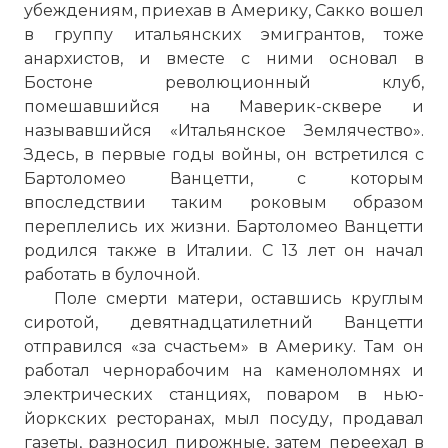
убеждениям, приехав в Америку, Сакко вошел
в группу итальянских эмигрантов, тоже
анархистов, и вместе с ними основал в
Бостоне революционный клуб,
помешавшийся на Маверик-сквере и
называвшийся «Итальянское Землячество».
Здесь, в первые годы войны, он встретился с
Бартоломео Ванцетти, с которым
впоследствии таким роковым образом
переплелись их жизни. Бартоломео Ванцетти
родился также в Италии. С 13 лет он начал
работать в булочной.
Поле смерти матери, оставшись круглым
сиротой, девятнадцатилетний Ванцетти
отправился «за счастьем» в Америку. Там он
работал чернорабочим на каменоломнях и
электрических станциях, поваром в нью-
йоркских ресторанах, мыл посуду, продавал
газеты, разносил пирожные, затем переехал в