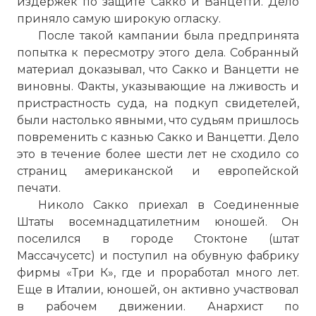
издержек по защите Сакко и Ванцетти. Дело
приняло самую широкую огласку.
После такой кампании была предпринята
попытка к пересмотру этого дела. Собранный
материал доказывал, что Сакко и Ванцетти не
виновны. Факты, указывающие на лживость и
пристрастность суда, на подкуп свидетелей,
были настолько явными, что судьям пришлось
повременить с казнью Сакко и Ванцетти. Дело
это в течение более шести лет не сходило со
страниц американской и европейской
печати.
Николо Сакко приехал в Соединенные
Штаты восемнадцатилетним юношей. Он
поселился в городе Стоктоне (штат
Массачусетс) и поступил на обувную фабрику
фирмы «Три К», где и проработал много лет.
Еще в Италии, юношей, он активно участвовал
в рабочем движении. Анархист по