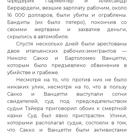
Фредерик Парментер и Александр
Беррардели, везшие зарплату рабочим, около
16 000 долларов, были убиты и ограблены.
Бандиты (их было пятеро), покончив со
своими жертвами и захватив деньги,
скрылись в автомобиле.
Спустя несколько дней были арестованы
двое итальянских рабочих-эмигрантов —
Николо Сакко и Бартоломео Ванцетти,
которым было предъявлено обвинение в
убийстве и грабеже.
Несмотря на то, что против них не было
никаких улик, несмотря на то, что в пользу
Сакко и Ванцетти выступали сотни
свидетелей, суд под председательством
судьи Тэйера приговорил обоих к смертной
казни. Суд был явно пристрастен. Улики,
которыми располагал судья, состояли в том,
что Сакко и Ванцетти были активистами