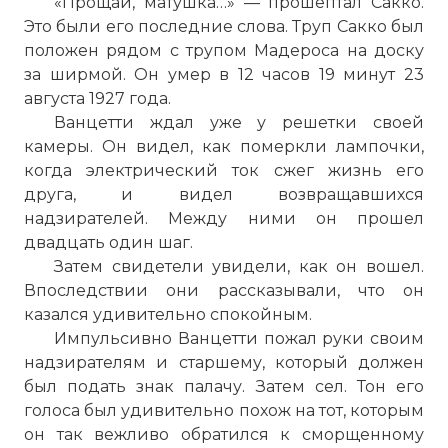
«Прощай, матушка…» — прошептал Сакко.
Это были его последние слова. Труп Сакко был
положен рядом с трупом Мадероса на доску
за ширмой. Он умер в 12 часов 19 минут 23
августа 1927 года.
Ванцетти ждал уже у решетки своей
камеры. Он видел, как померкли лампочки,
когда электрический ток сжег жизнь его
друга, и видел возвращавшихся
надзирателей. Между ними он прошел
двадцать один шаг.
Затем свидетели увидели, как он вошел.
Впоследствии они рассказывали, что он
казался удивительно спокойным.
Импульсивно Ванцетти пожал руки своим
надзирателям и старшему, который должен
был подать знак палачу. Затем сел. Тон его
голоса был удивительно похож на тот, которым
он так вежливо обратился к сморщенному