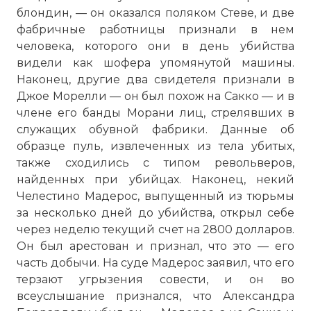
блондин, — он оказался поляком Стеве, и две
фабричные работницы признали в нем
человека, которого они в день убийства
видели как шофера упомянутой машины.
Наконец, другие два свидетеля признали в
Джое Морелли — он был похож на Сакко — и в
члене его банды Морани лиц, стрелявших в
служащих обувной фабрики. Данные об
образце пуль, извлеченных из тела убитых,
также сходились с типом револьверов,
найденных при убийцах. Наконец, некий
Челестино Мадерос, выпущенный из тюрьмы
за несколько дней до убийства, открыл себе
через неделю текущий счет на 2800 долларов.
Он был арестован и признал, что это — его
часть добычи. На суде Мадерос заявил, что его
терзают угрызения совести, и он во
всеуслышание признался, что Александра