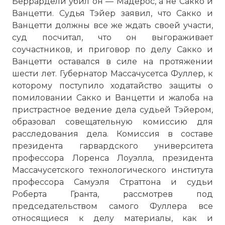
Беррардели убил он — Мадерос, а не Сакко и
Ванцетти. Судья Тэйер заявил, что Сакко и
Ванцетти должны все же ждать своей участи,
суд посчитал, что он выгораживает
соучастников, и приговор по делу Сакко и
Ванцетти оставался в силе на протяжении
шести лет. Губернатор Массачусетса Фуллер, к
которому поступило ходатайство защиты о
помиловании Сакко и Ванцетти и жалоба на
пристрастное ведение дела судьей Тэйером,
образовал совещательную комиссию для
расследования дела. Комиссия в составе
президента гарвардского университета
профессора Лоренса Лоуэлла, президента
Массачусетского технологического института
профессора Самуэля Страттона и судьи
Роберта Гранта, рассмотрев под
председательством самого Фуллера все
относящиеся к делу материалы, как и