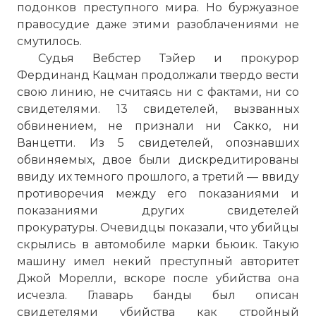
подонков преступного мира. Но буржуазное
правосудие даже этими разоблачениями не
смутилось.
Судья Вебстер Тэйер и прокурор
Фердинанд Кацман продолжали твердо вести
свою линию, не считаясь ни с фактами, ни со
свидетелями. 13 свидетелей, вызванных
обвинением, не признали ни Сакко, ни
Ванцетти. Из 5 свидетелей, опознавших
обвиняемых, двое были дискредитированы
ввиду их темного прошлого, а третий — ввиду
противоречия между его показаниями и
показаниями других свидетелей
прокуратуры. Очевидцы показали, что убийцы
скрылись в автомобиле марки бьюик. Такую
машину имел некий преступный авторитет
Джой Морелли, вскоре после убийства она
исчезла. Главарь банды был описан
свидетелями убийства как стройный