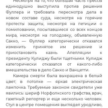
Несмотря на то, что большая часть прессы
единодушно выступила против решения
Фуллера и требовала пересмотра дела в
новом составе суда, несмотря на горячие
протесты защиты, несмотря на петиции о
помиловании, посыпавшиеся со всех концов
мира, несмотря на голодовку, объявленную
Сакко, — Фуллер категорически отказался
изменить принятое им решение и
приостановить казнь. Апелляции к
президенту Кулиджу были тщетными. Кулидж
категорически отказался от какого-либо
вмешательства в дело Сакко и Ванцетти.
Камера смерти была выкрашена в белый
цвет; в потолке — яркая электрическая
лампочка. Требуемые законом свидетели уже
явились: шериф Норфолкского графства, врач,
газетный репортер и еще несколько человек.
Стул в центре помещения выглядел уродливо,