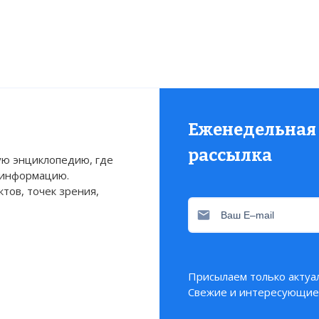
Еженедельная
рассылка
ю энциклопедию, где
 информацию.
тов, точек зрения,
Присылаем только актуа
Свежие и интересующие 