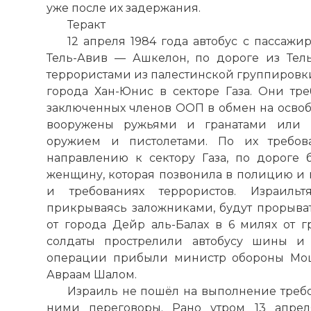
уже после их задержания.
Теракт
12 апреля 1984 года автобус с пассаж
Тель-Авив — Ашкелон, по дороге из Тел
террористами из палестинской группировк
города Хан-Юнис в секторе Газа. Они тре
заключенных членов ООП в обмен на осво
вооружены ружьями и гранатами или
оружием и пистолетами. По их требов
направлению к сектору Газа, по дороге
женщину, которая позвонила в полицию и 
и требованиях террористов. Израильт
прикрываясь заложниками, будут прорыват
от города Дейр аль-Балах в 6 милях от 
солдаты прострелили автобусу шины и 
операции прибыли министр обороны Мош
Авраам Шалом.
Израиль не пошёл на выполнение требов
ними переговоры. Рано утром 13 апрел