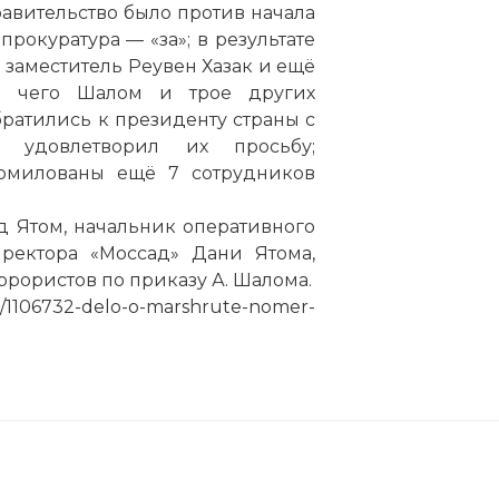
вительство было против начала
рокуратура — «за»; в результате
 заместитель Реувен Хазак и ещё
ле чего Шалом и трое других
ратились к президенту страны с
 удовлетворил их просьбу;
омилованы ещё 7 сотрудников
д Ятом, начальник оперативного
ректора «Моссад» Дани Ятома,
еррористов по приказу А. Шалома.
u/1106732-delo-o-marshrute-nomer-