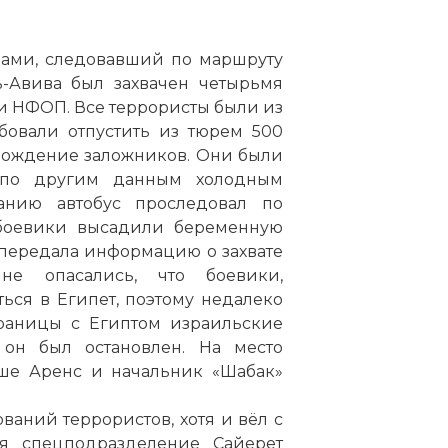
ирами, следовавший по маршруту
ь-Авива был захвачен четырьмя
и НФОП. Все террористы были из
бовали отпустить из тюрем 500
бождение заложников. Они были
 по другим данным холодным
анию автобус проследовал по
 боевики высадили беременную
передала информацию о захвате
яне опасались, что боевики,
ься в Египет, поэтому недалеко
границы с Египтом израильские
он был остановлен. На место
е Аренс и начальник «Шабак»
аний террористов, хотя и вёл с
я спецподразделение Сайерет