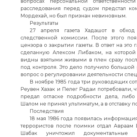
вопросах персональной ответственност
расследования перед судом предстал к
Мордехай, но был признан невиновным.
Результаты
27 апреля газета Хадашот в обход
следственной комиссии. После этого по
цензора о закрытии газеты. В ответ на это
сделанную Алексом Либаком, на которой
видны взятыми живыми в плен сразу посл
под контроля. Это дело получило большой 
вопрос о регулировании деятельности спец
В ноябре 1985 года три руководящих со
Реувен Хазак и Пелег Радаи потребовали, 
☓
предал огласке подробности дела, либо
Шалом не принял ультиматум, а в отставку 
Последствия
18 мая 1986 года появилась информация
террористов после поимки отдал Авраам Ш
Шабак уничтожил документальные