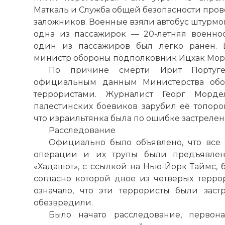
Маткаль и Служба общей безопасности про
заложников. Военные взяли автобус штурмо
одна из пассажирок — 20-летняя военно
один из пассажиров был легко ранен.
министр обороны подполковник Ицхак Мор
По причине смерти Ирит Португез
официальным данным Министерства обо
террористами. Журналист Георг Морде
палестинских боевиков зарубил её топоро
что израильтянка была по ошибке застрелен
Расследование
Официально было объявлено, что все
операции и их трупы были предъявлены
«Хадашот», с ссылкой на Нью-Йорк Таймс,
согласно которой двое из четверых терро
означало, что эти террористы были заст
обезвредили.
Было начато расследование, первон