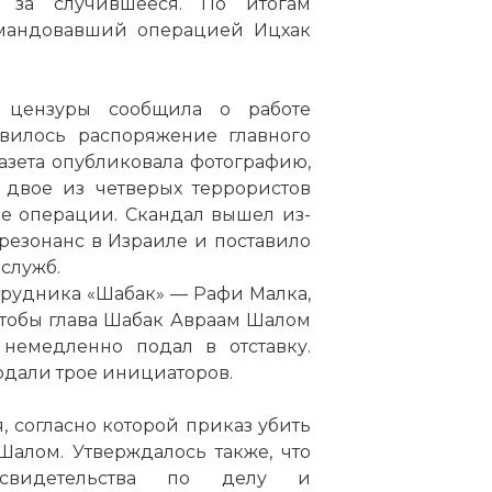
и за случившееся. По итогам
омандовавший операцией Ицхак
 цензуры сообщила о работе
явилось распоряжение главного
 газета опубликовала фотографию,
 двое из четверых террористов
е операции. Скандал вышел из-
резонанс в Израиле и поставило
служб.
трудника «Шабак» — Рафи Малка,
чтобы глава Шабак Авраам Шалом
 немедленно подал в отставку.
подали трое инициаторов.
, согласно которой приказ убить
алом. Утверждалось также, что
 свидетельства по делу и