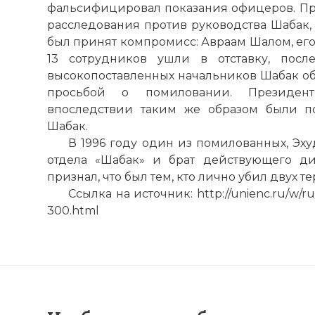
фальсифицировал показания офицеров. Пра
расследования против руководства Шабак, п
был принят компромисс: Авраам Шалом, его
13 сотрудников ушли в отставку, пос
высокопоставленных начальников Шабак об
просьбой о помиловании. Президент
впоследствии таким же образом были п
Шабак.
В 1996 году один из помилованных, Эху
отдела «Шабак» и брат действующего ди
признал, что был тем, кто лично убил двух т
Ссылка на источник: http://unienc.ru/w/r
300.html