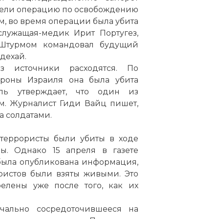
вели операцию по освобождению
м, во время операции была убита
служащая-медик Ирит Португез,
 Штурмом командовал будущий
дехай.
 источники расходятся. По
роны Израиля она была убита
ль утверждает, что один из
м. Журналист Гиди Вайц пишет,
а солдатами.
 террористы были убиты в ходе
. Однако 15 апреля в газете
 была опубликована информация,
ристов были взяты живыми. Это
релены уже после того, как их
ачально сосредоточившееся на