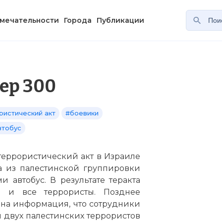
мечательности
Города
Публикации
ер 300
ристический акт
#боевики
втобус
 террористический акт в Израиле
ка из палестинской группировки
автобус. В результате теракта
з и все террористы. Позднее
ана информация, что сотрудники
 двух палестинских террористов