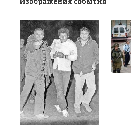
Изображения события
Аген
Фото