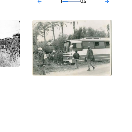
1
05
 НФОП