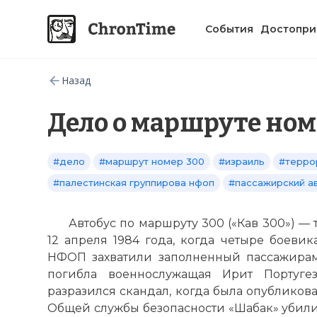
События
Достопри
Назад
Дело о маршруте ном
#дело
#маршрут номер 300
#израиль
#терро
#палестинская группирова нфоп
#пассажирский а
Автобус по маршруту 300 («Кав 300») —
12 апреля 1984 года, когда четыре боеви
НФОП захватили заполненный пассажирами 
погибла военнослужащая Ирит Португе
разразился скандал, когда была опубликов
Общей службы безопасности «Шабак» убили