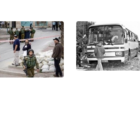
ты Шабак ведут одного из арестованных боевиков
 статьи: