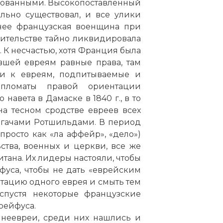
кованными. Высокопоставленный
льно существовал, и все улики
енее французская военщина при
ительстве тайно ликвидировала
 К несчастью, хотя Франция была
вшей евреям равные права, там
ти к евреям, подпитываемые и
пломаты правой ориентации
навета в Дамаске в 1840 г., в то
а тесном сродстве евреев всех
огачами Ротшильдами. В период
росто как «ла аффейр», «дело»)
ства, военных и церкви, все же
итана. Их лидеры настояли, чтобы
фуса, чтобы не дать «еврейским
тацию одного еврея и смыть тем
спустя некоторые французские
рейфуса.
 неевреи, среди них нашлись и