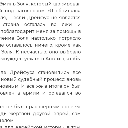
Эмиль Золя, который шокировал
 под заголовком «Я обвиняю».
оля,— если Дрейфус не является
я страна осталась во лжи и
поблагодарит меня за помощь в
вление Золя настолько потрясло
е оставалось ничего, кроме как
Золя. К несчастью, оно выбрало
вынужден уехать в Англию, чтобы
ле Дрейфуса становились все
 новый судебный процесс: вновь
новным. И все же в итоге он был
овлен в армии и оставался во
дь не был правоверным евреем.
удь жертвой другой еврей, сам
делом.
 для еврейской истории в том,