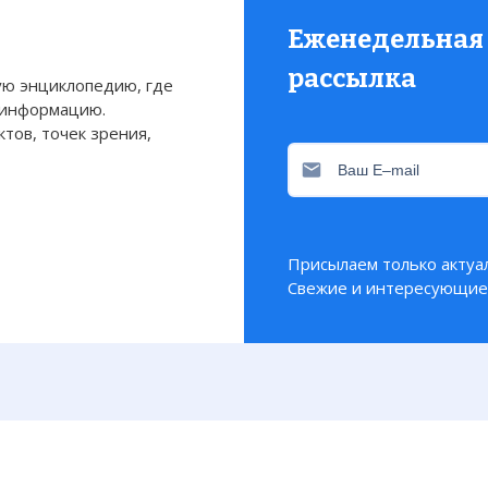
Еженедельная
рассылка
ю энциклопедию, где
 информацию.
тов, точек зрения,
Присылаем только актуа
Свежие и интересующие 