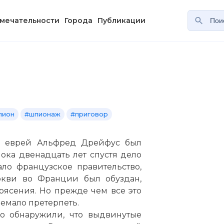
мечательности
Города
Публикации
пион
#шпионаж
#приговор
ии еврей Альфред Дрейфус был
ока двенадцать лет спустя дело
ло французское правительство,
ркви во Франции был обуздан,
рясения. Но прежде чем все это
немало претерпеть.
ро обнаружили, что выдвинутые