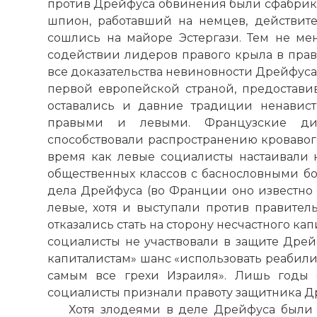
против Дрейфуса обвинения были сфабри
шпион, работавший на немцев, действите
сошлись на майоре Эстергази. Тем не м
содействии лидеров правого крыла в прав
все доказательства невиновности Дрейфуса.
первой европейской страной, предостави
оставались и давние традиции ненавис
правыми и левыми. Французские ди
способствовали распространению кровавого 
время как левые социалисты настаивали н
общественных классов с баснословными б
дела Дрейфуса (во Франции оно известно п
левые, хотя и выступали против правитель
отказались стать на сторону несчастного кап
социалисты не участвовали в защите Дрей
капиталистам» шанс «использовать реабили
самым все грехи Израиля». Лишь годы 
социалисты признали правоту защитника Д
Хотя злодеями в деле Дрейфуса были