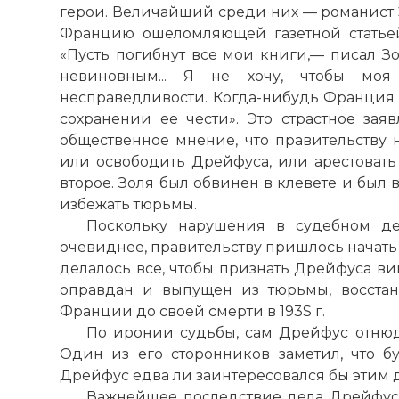
герои. Величайший среди них — романист 
Францию ошеломляющей газетной статьей
«Пусть погибнут все мои книги,— писал З
невиновным... Я не хочу, чтобы мо
несправедливости. Когда-нибудь Франция 
сохранении ее чести». Это страстное зая
общественное мнение, что правительству н
или освободить Дрейфуса, или арестовать 
второе. Золя был обвинен в клевете и был 
избежать тюрьмы.
Поскольку нарушения в судебном де
очевиднее, правительству пришлось начать
делалось все, чтобы признать Дрейфуса ви
оправдан и выпущен из тюрьмы, восстан
Франции до своей смерти в 193S г.
По иронии судьбы, сам Дрейфус отню
Один из его сторонников заметил, что б
Дрейфус едва ли заинтересовался бы этим 
Важнейшее последствие дела Дрейфуса