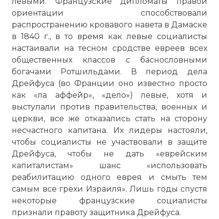
левыми. Французские дипломаты правой
ориентации способствовали
распространению кровавого навета в Дамаске
в 1840 г., в то время как левые социалисты
настаивали на тесном сродстве евреев всех
общественных классов с баснословными
богачами Ротшильдами. В период дела
Дрейфуса (во Франции оно известно просто
как «ла аффейр», «дело») левые, хотя и
выступали против правительства, военных и
церкви, все же отказались стать на сторону
несчастного капитана. Их лидеры настояли,
чтобы социалисты не участвовали в защите
Дрейфуса, чтобы не дать «еврейским
капиталистам» шанс «использовать
реабилитацию одного еврея и смыть тем
самым все грехи Израиля». Лишь годы спустя
некоторые французские социалисты
признали правоту защитника Дрейфуса.