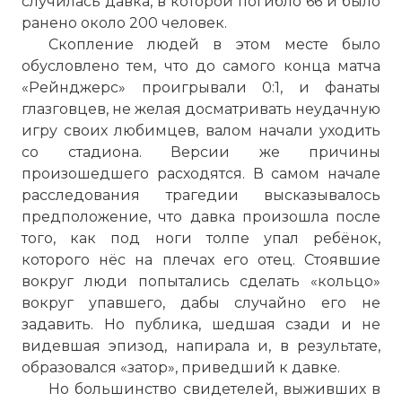
случилась давка, в которой погибло 66 и было
ранено около 200 человек.
Скопление людей в этом месте было
обусловлено тем, что до самого конца матча
«Рейнджерс» проигрывали 0:1, и фанаты
глазговцев, не желая досматривать неудачную
игру своих любимцев, валом начали уходить
со стадиона. Версии же причины
произошедшего расходятся. В самом начале
расследования трагедии высказывалось
предположение, что давка произошла после
того, как под ноги толпе упал ребёнок,
которого нёс на плечах его отец. Стоявшие
вокруг люди попытались сделать «кольцо»
вокруг упавшего, дабы случайно его не
задавить. Но публика, шедшая сзади и не
видевшая эпизод, напирала и, в результате,
образовался «затор», приведший к давке.
Но большинство свидетелей, выживших в