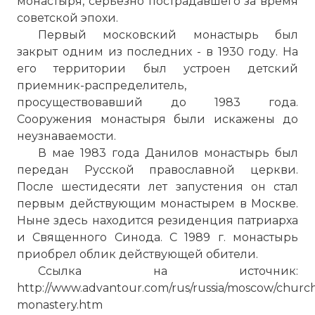
монастыря, серьезно пострадавшего за время
советской эпохи.
Первый московский монастырь был
закрыт одним из последних - в 1930 году. На
его территории был устроен детский
приемник-распределитель,
просуществовавший до 1983 года.
Сооружения монастыря были искажены до
неузнаваемости.
☓
В мае 1983 года
Данилов монастырь
был
передан Русской православной церкви.
После шестидесяти лет запустения он стал
первым действующим монастырем в Москве.
Ныне здесь находится резиденция патриарха
и Священного Синода. С 1989 г. монастырь
приобрел облик действующей обители.
Ссылка на источник:
http://www.advantour.com/rus/russia/moscow/church
monastery.htm