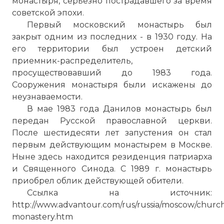
монастыря, серьезно пострадавшего за время
советской эпохи.
Первый московский монастырь был
закрыт одним из последних - в 1930 году. На
его территории был устроен детский
приемник-распределитель,
просуществовавший до 1983 года.
Сооружения монастыря были искажены до
неузнаваемости.
В мае 1983 года
Данилов монастырь
был
передан Русской православной церкви.
После шестидесяти лет запустения он стал
первым действующим монастырем в Москве.
☓
Ныне здесь находится резиденция патриарха
и Священного Синода. С 1989 г. монастырь
приобрел облик действующей обители.
Ссылка на источник:
http://www.advantour.com/rus/russia/moscow/church
monastery.htm